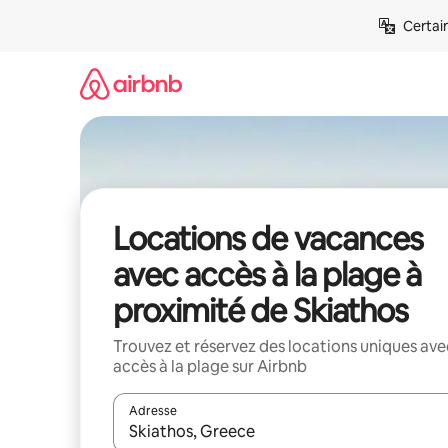
Aller
Certai
directement
au
contenu
Locations de vacances
avec accès à la plage à
proximité de Skiathos
Trouvez et réservez des locations uniques ave
accès à la plage sur Airbnb
Adresse
Lorsque les résultats s'affichent, utilisez les flèc