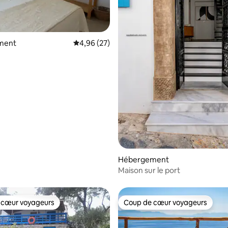
sur la base de 28 commentaires : 5 sur 5
ment
Évaluation moyenne sur la base de 27 commen
4,96 (27)
Hébergement
Maison sur le port
 cœur voyageurs
Coup de cœur voyageurs
 cœur voyageurs
Coup de cœur voyageurs