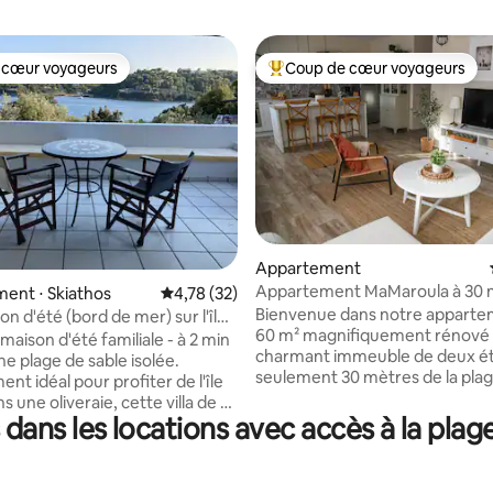
 cœur voyageurs
Coup de cœur voyageurs
 cœur voyageurs
Coups de cœur voyageurs les p
Appartement
Appartement MaMaroula à 30 m
sur la base de 29 commentaires : 5 sur 5
ent ⋅ Skiathos
Évaluation moyenne sur la base de 32 comme
4,78 (32)
plage
Bienvenue dans notre apparte
on d'été (bord de mer) sur l'île
60 m² magnifiquement rénové 
os
maison d'été familiale - à 2 min
charmant immeuble de deux ét
ne plage de sable isolée.
seulement 30 mètres de la pla
t idéal pour profiter de l'île
Megali Ammos et à 10 minutes 
s une oliveraie, cette villa de 2
centre de Skiathos. Vous trouv
ans les locations avec accès à la plag
est parfaite pour une
variété de restaurants et de t
 de 4 personnes, idéale pour
avec de la musique en direct, d
es avec enfants. Simple dans
de restauration rapide, des
 cette maison d'été familiale