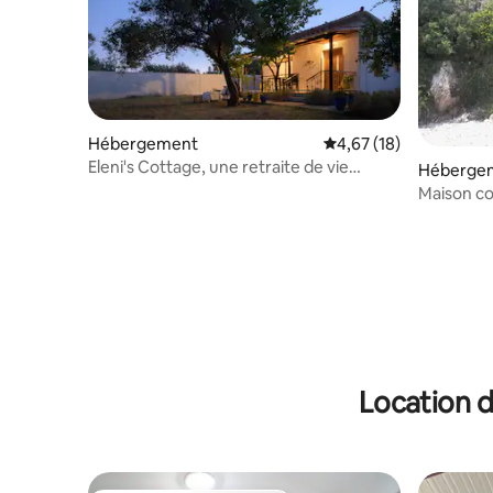
Hébergement
Évaluation moyenne su
4,67 (18)
Eleni's Cottage, une retraite de vie
Héberge
naturelle
Maison co
Location d