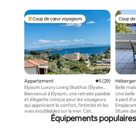
Coup de cœur voyageurs
Coup de
Coups de cœur voyageurs les plus appréciés
Coup de
Appartement
Évaluation moyenne 
5 (29)
Hébergem
Elysium Luxury Living Skiathos (Élysée
Belle mais
Luxury Living Skiathos)
de Skiath
Bienvenue à Elysium, une retraite paisible
Une belle 
et élégante conçue pour les voyageurs
à pied d'u
qui apprécient le confort, l'intimité et les
Emplacemen
vues inoubliables sur la mer. Cet
Située dan
Équipements populaires d
appartement moderne dispose d'une
chambres 
spacieuse terrasse privée, idéale pour se
compagnie
détendre le matin et le soir avec vue sur
les famill
la mer. Conçu avec soin et doté d'un
son style,