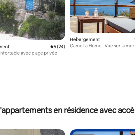
r la base de 18 commentaires : 4,67 sur 5
Hébergement
Camellia Home | Vue sur la mer
ment
Évaluation moyenne sur la base de 24 co
5 (24)
nfortable avec plage privée
'appartements en résidence avec accès