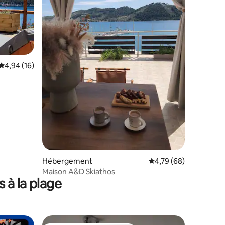
Évaluation moyenne sur la base de 16 commentaires : 4,94 sur 5
4,94 (16)
mmentaires : 5 sur 5
Hébergement
Évaluation moyenne su
4,79 (68)
Maison A&D Skiathos
 à la plage