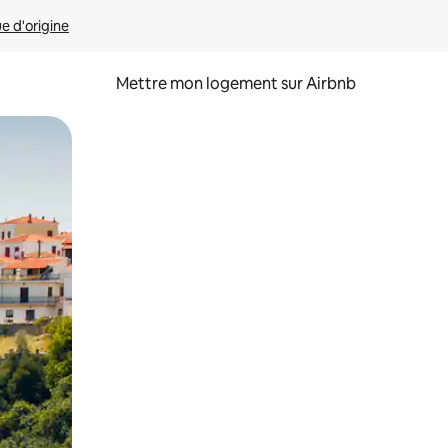
ue d'origine
Mettre mon logement sur Airbnb
sant glisser.