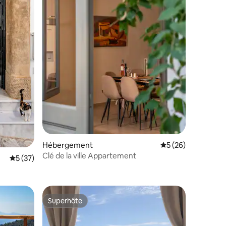
taires : 4,96 sur 5
Hébergement
Évaluation moyenne
5 (26)
Clé de la ville Appartement
Évaluation moyenne sur la base de 37 commentaires : 5 sur 5
5 (37)
Superhôte
Superhôte