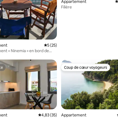
Appartement
É
Filière
 la base de 63 commentaires : 4,83 sur 5
ment
Évaluation moyenne sur la base de 25 co
5 (25)
nt « Ninemia » en bord de
te
Coup de cœur voyageurs
te
Coup de cœur voyageurs
ment
Évaluation moyenne sur la base de 35 comme
4,83 (35)
Appartement