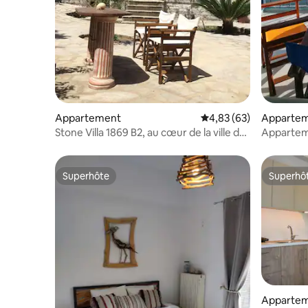
Appartement
Évaluation moyenne sur
4,83 (63)
Apparte
Stone Villa 1869 B2, au cœur de la ville de
Apparteme
Skiathos
mer
Superhôte
Superhô
Superhôte
Superhô
Apparte