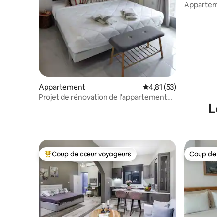
Appartem
Appartement
Évaluation moyenne su
4,81 (53)
Projet de rénovation de l'appartement
L
DriftWood Art Acropolis
Coup de cœur voyageurs
Coup de
Coups de cœur voyageurs les plus appréciés
Coup de