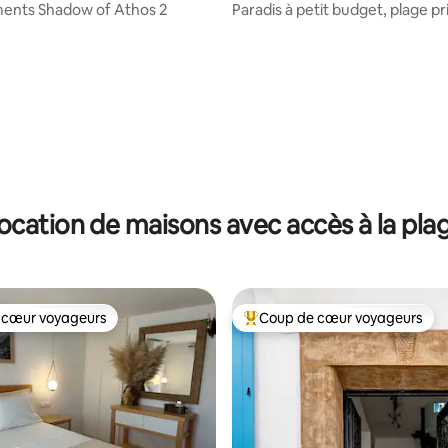
ents Shadow of Athos 2
Paradis à petit budget, plage pr
r la base de 53 commentaires : 4,81 sur 5
ocation de maisons avec accès à la pla
 cœur voyageurs
Coup de cœur voyageurs
 cœur voyageurs
Coups de cœur voyageurs les p