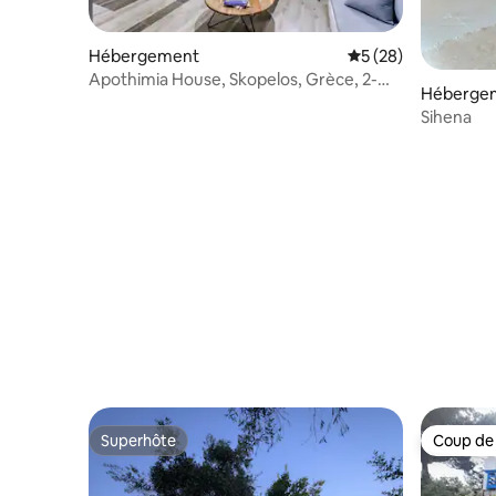
Hébergement
Évaluation moyenne 
5 (28)
Apothimia House, Skopelos, Grèce, 2-
Héberge
3 voyageurs
Sihena
Superhôte
Coup de
Superhôte
Coup de