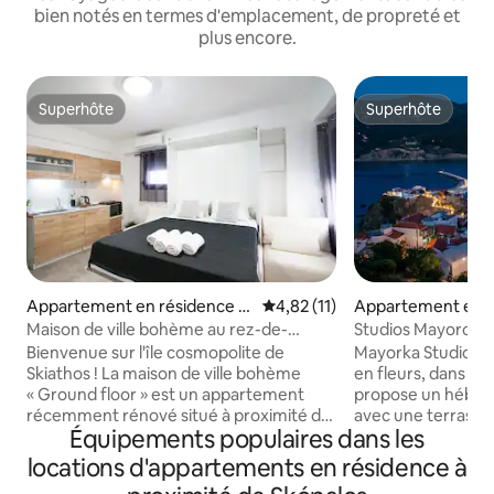
bien notés en termes d'emplacement, de propreté et
plus encore.
Superhôte
Superhôte
Superhôte
Superhôte
Appartement en résidence ⋅
Évaluation moyenne sur la base
4,82 (11)
Appartement en r
Sporades
Sporades
Maison de ville bohème au rez-de-
Studios Mayorca 1
chaussée
Bienvenue sur l'île cosmopolite de
Mayorka Studios es
Skiathos ! La maison de ville bohème
en fleurs, dans la v
« Ground floor » est un appartement
propose un hébe
récemment rénové situé à proximité de
avec une terrass
Équipements populaires dans les
l'église centrale, en face d'une taverne
la mer Égée. Lumin
traditionnelle avec de la musique live. Il
studios disposent 
locations d'appartements en résidence à
se trouve à seulement 4 minutes à pied
la climatisation. 