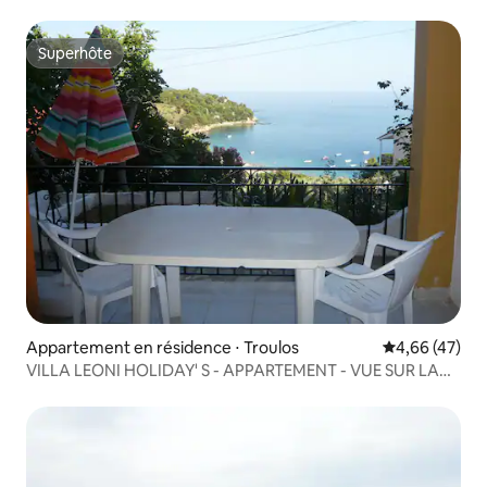
Superhôte
Superhôte
Appartement en résidence ⋅ Troulos
Évaluation mo
4,66 (47)
VILLA LEONI HOLIDAY' S - APPARTEMENT - VUE SUR LA
MER