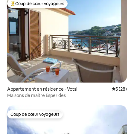
Coup de cœur voyageurs
Coups de cœur voyageurs les plus appréciés
Appartement en résidence ⋅ Votsi
Évaluation
5 (28)
Maisons de maître Esperides
Coup de cœur voyageurs
Coup de cœur voyageurs