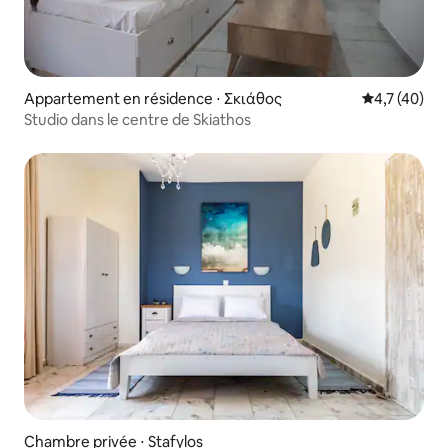
Appartement en résidence ⋅ Σκιάθος
Évaluation m
4,7 (40)
Studio dans le centre de Skiathos
Chambre privée ⋅ Stafylos