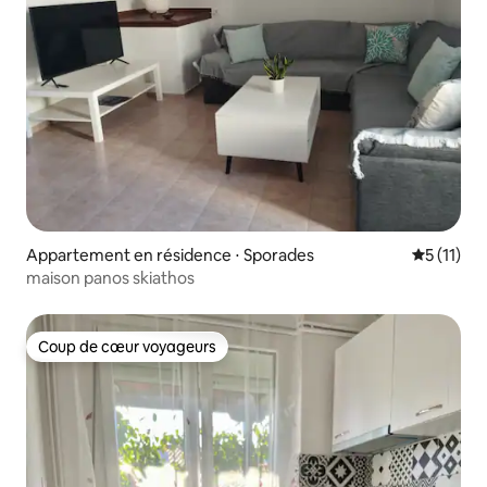
Appartement en résidence ⋅ Sporades
Évaluatio
5 (11)
maison panos skiathos
Coup de cœur voyageurs
Coup de cœur voyageurs