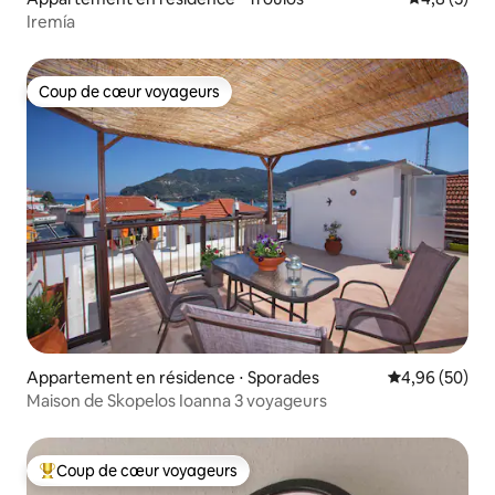
Iremía
Coup de cœur voyageurs
Coup de cœur voyageurs
Appartement en résidence ⋅ Sporades
Évaluation mo
4,96 (50)
Maison de Skopelos Ioanna 3 voyageurs
Coup de cœur voyageurs
Coups de cœur voyageurs les plus appréciés