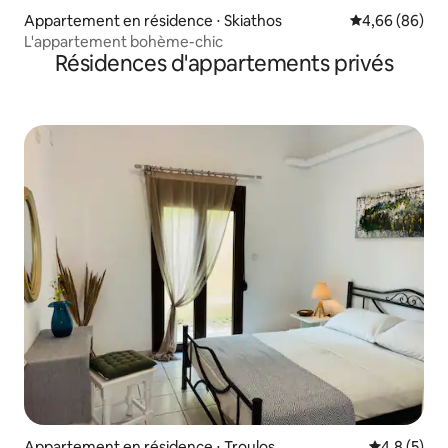
Appartement en résidence ⋅ Skiathos
Évaluation mo
4,66 (86)
L'appartement bohème-chic
Résidences d'appartements privés
Appartement en résidence ⋅ Troulos
Évaluation 
4,8 (5)