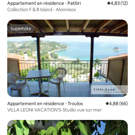
Appartement en résidence ⋅ Patitiri
Évaluation mo
4,83 (12)
Collection F & B Island - Alonnisos
Superhôte
Superhôte
Appartement en résidence ⋅ Troulos
Évaluation mo
4,88 (66)
VILLA LEONI VACATION'S-Studio vue sur mer