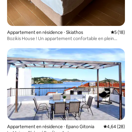
Appartement en résidence ⋅ Skiathos
Évaluation
5 (18)
Bozikis House ! Un appartement confortable en plein
centre-ville
Appartement en résidence ⋅ Epano Gitonia
Évaluation mo
4,64 (28)