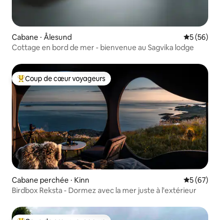
Cabane ⋅ Ålesund
Évaluation
5 (56)
Cottage en bord de mer - bienvenue au Sagvika lodge
Coup de cœur voyageurs
Coups de cœur voyageurs les plus appréciés
Cabane perchée ⋅ Kinn
Évaluation
5 (67)
Birdbox Reksta - Dormez avec la mer juste à l'extérieur