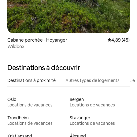
Cabane perchée ⋅ Hoyanger
Évaluation mo
4,89 (45)
Wildbox
Destinations à découvrir
Destinations à proximité
Autres types de logements
Lie
Oslo
Bergen
Locations de vacances
Locations de vacances
Trondheim
Stavanger
Locations de vacances
Locations de vacances
Kristiansand
Ålesund