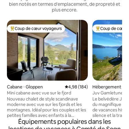
bien notés en termes d'emplacement, de propreté et
plus encore.
Coup de cœur voyageurs
Coup de cœur 
Coups de cœur voyageurs les plus appréciés
Coups de cœur vo
Cabane ⋅ Gloppen
Évaluation moyenne sur la base 
4,98 (184)
Hébergement ⋅ St
Mini cabane avec vue sur le fjord
Juv Gamletunet
Nouveau chalet de style scandinave
Le belvédère Juv est situé en plein cœur
moderne avec vue sur les fjords et les
du magnifique Nor
montagnes. Idéal pour les couples et les
de vacances histori
petites familles avec enfants à la
silence et la tranqu
Équipements populaires dans les
recherche de tranquillité et
norvégien Tranditi
d’expériences en pleine nature. Deux
panoramique magn