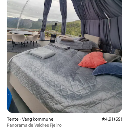
Tente ⋅ Vang kommune
Évaluation mo
4,91 (69)
Panorama de Valdres Fjellro