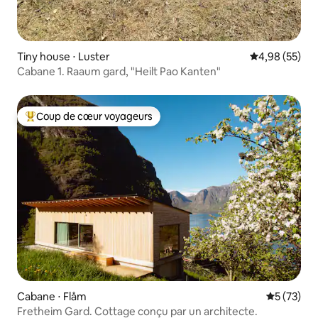
Tiny house ⋅ Luster
Évaluation mo
4,98 (55)
Cabane 1. Raaum gard, "Heilt Pao Kanten"
Coup de cœur voyageurs
Coups de cœur voyageurs les plus appréciés
Cabane ⋅ Flåm
Évaluation
5 (73)
Fretheim Gard. Cottage conçu par un architecte.