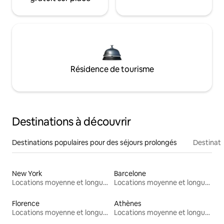
Résidence de tourisme
Destinations à découvrir
Destinations populaires pour des séjours prolongés
Destinati
New York
Barcelone
Locations moyenne et longue durée
Locations moyenne et longue durée
Florence
Athènes
Locations moyenne et longue durée
Locations moyenne et longue durée