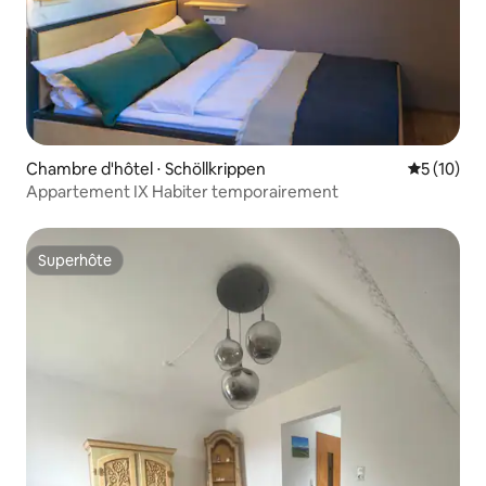
Chambre d'hôtel ⋅ Schöllkrippen
Évaluation
5 (10)
Appartement IX Habiter temporairement
Superhôte
Superhôte