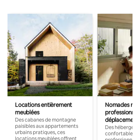
Locations entièrement
Nomades num
meublées
professionnel
déplacement
Des cabanes de montagne
paisibles aux appartements
Des hébergem
urbains pratiques, ces
confortables p
locations meublées offrent
professionnels