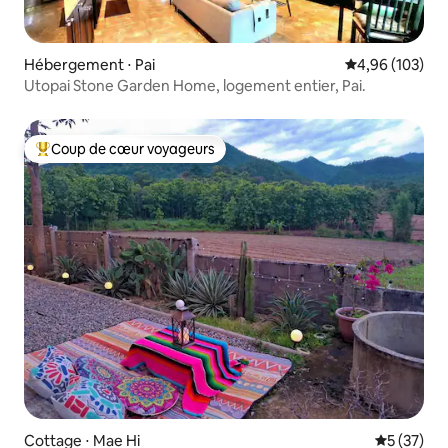
Hébergement ⋅ Pai
Évaluation moy
4,96 (103)
Utopai Stone Garden Home, logement entier, Pai.
Coup de cœur voyageurs
Coups de cœur voyageurs les plus appréciés
Cottage ⋅ Mae Hi
Évaluation
5 (37)