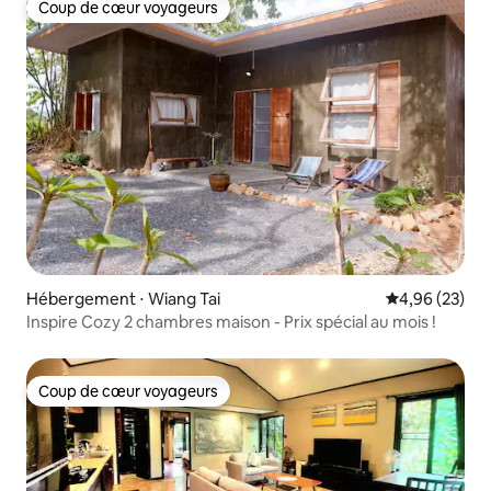
Coup de cœur voyageurs
Coup de cœur voyageurs
Hébergement ⋅ Wiang Tai
Évaluation mo
4,96 (23)
Inspire Cozy 2 chambres maison - Prix spécial au mois !
Coup de cœur voyageurs
Coup de cœur voyageurs