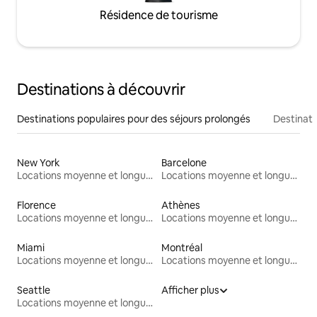
Résidence de tourisme
Destinations à découvrir
Destinations populaires pour des séjours prolongés
Destinati
New York
Barcelone
Locations moyenne et longue durée
Locations moyenne et longue durée
Florence
Athènes
Locations moyenne et longue durée
Locations moyenne et longue durée
Miami
Montréal
Locations moyenne et longue durée
Locations moyenne et longue durée
Seattle
Afficher plus
Locations moyenne et longue durée