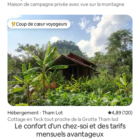
Maison de campagne privée avec vue sur la montagne
Coup de cœur voyageurs
Coups de cœur voyageurs les plus appréciés
Hébergement ⋅ Tham Lot
Évaluation moy
4,89 (120)
Cottage en Teck tout proche de la Grotte Tham lod
Le confort d'un chez-soi et des tarifs
mensuels avantageux