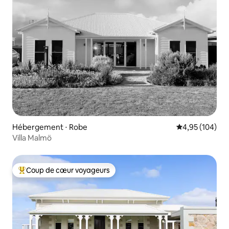
Hébergement ⋅ Robe
Évaluation moy
4,95 (104)
Villa Malmö
Coup de cœur voyageurs
Coups de cœur voyageurs les plus appréciés