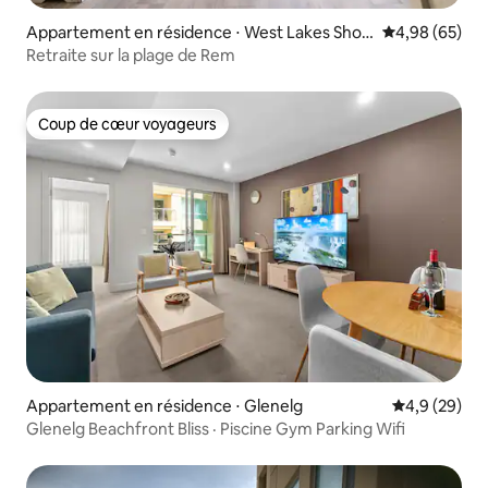
Appartement en résidence ⋅ West Lakes Shor
Évaluation mo
4,98 (65)
e
Retraite sur la plage de Rem
Coup de cœur voyageurs
Coup de cœur voyageurs
Appartement en résidence ⋅ Glenelg
Évaluation m
4,9 (29)
Glenelg Beachfront Bliss · Piscine Gym Parking Wifi