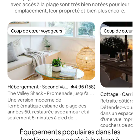
avec accès à la plage sont très bien notées pour leur
emplacement, leur propreté et bien plus encore.
Coup de cœur voyageurs
Coup de cœur vo
Coup de cœur voyageurs
Coup de cœur vo
Hébergement ⋅ Second Vall
Évaluation moyenne sur la base 
4,96 (158)
ey
The Valley Shack - Promenade jusqu'à la
Cottage ⋅ Carricka
plage de Second Valley
Une version moderne de
Retraite côtière a
l'emblématique cabane de plage des
la mer, Currolga 
Détendez-vous en 
années 60, restaurée avec amour et à
dans un espace pri
seulement 5 minutes à pied de
d'une vue imprenab
l'emblématique plage et jetée de
couchers de soleil
Second Valley. Cet espace de
Équipements populaires dans les
ciel étoilé incroyable. Airbnb dura
2 chambres, élégamment rénové et
hors réseau Profitez d'un paysage rural,