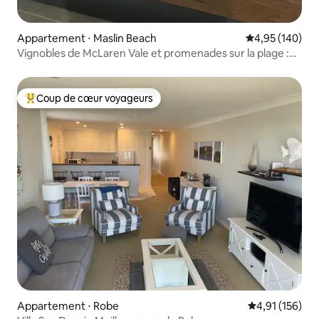
Appartement ⋅ Maslin Beach
Évaluation moy
4,95 (140)
Vignobles de McLaren Vale et promenades sur la plage :
longs week-ends
Coup de cœur voyageurs
Coups de cœur voyageurs les plus appréciés
Appartement ⋅ Robe
Évaluation moy
4,91 (156)