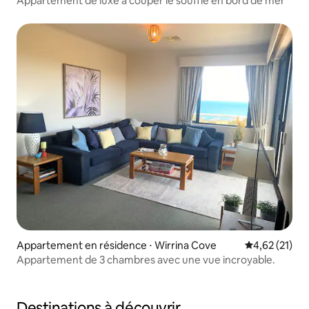
Appartement de luxe à couper le souffle en bord de mer
Appartement en résidence ⋅ Wirrina Cove
Évaluation mo
4,62 (21)
Appartement de 3 chambres avec une vue incroyable.
Destinations à découvrir