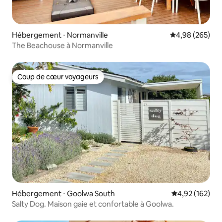
Hébergement ⋅ Normanville
Évaluation moy
4,98 (265)
The Beachouse à Normanville
Coup de cœur voyageurs
Coup de cœur voyageurs
Hébergement ⋅ Goolwa South
Évaluation moy
4,92 (162)
Salty Dog. Maison gaie et confortable à Goolwa.