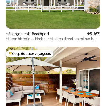
Hébergement ⋅ Beachport
Évaluation 
5 (167)
Maison historique Harbour Masters directement sur la
plage
Coup de cœur voyageurs
Coups de cœur voyageurs les plus appréciés