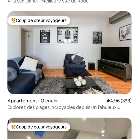
Villa San Danci - Meilleure vue de Robe
Coup de cœur voyageurs
Coups de cœur voyageurs les plus appréciés
Appartement ⋅ Glenelg
Évaluation moy
4,96 (393)
Explorez des plages incroyables depuis un fabuleux
appartement à Glenelg
Coup de cœur voyageurs
Coups de cœur voyageurs les plus appréciés