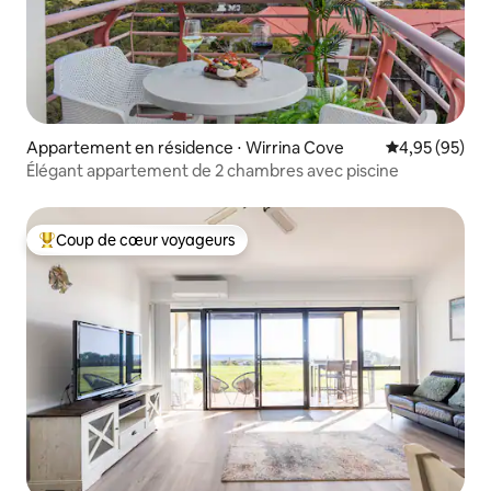
Appartement en résidence ⋅ Wirrina Cove
Évaluation mo
4,95 (95)
Élégant appartement de 2 chambres avec piscine
Coup de cœur voyageurs
Coups de cœur voyageurs les plus appréciés