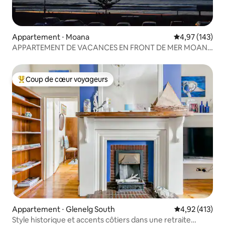
Appartement ⋅ Moana
Évaluation moy
4,97 (143)
APPARTEMENT DE VACANCES EN FRONT DE MER MOANA
12A
Coup de cœur voyageurs
Coups de cœur voyageurs les plus appréciés
Appartement ⋅ Glenelg South
Évaluation moy
4,92 (413)
Style historique et accents côtiers dans une retraite