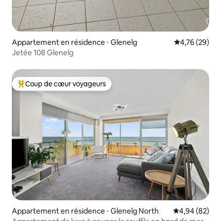
Appartement en résidence ⋅ Glenelg
Évaluation mo
4,76 (29)
Jetée 108 Glenelg
Coup de cœur voyageurs
Coups de cœur voyageurs les plus appréciés
Appartement en résidence ⋅ Glenelg North
Évaluation mo
4,94 (82)