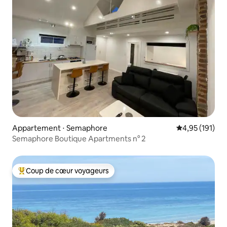
Appartement ⋅ Semaphore
Évaluation moy
4,95 (191)
Semaphore Boutique Apartments n° 2
Coup de cœur voyageurs
Coups de cœur voyageurs les plus appréciés