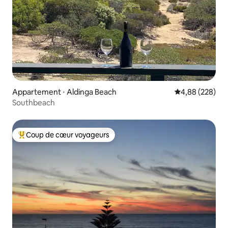
Appartement ⋅ Aldinga Beach
Évaluation moy
4,88 (228)
Southbeach
Coup de cœur voyageurs
Coups de cœur voyageurs les plus appréciés