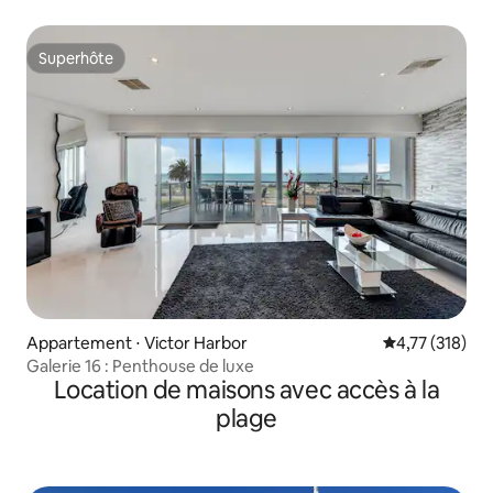
confortable
Superhôte
Superhôte
Appartement ⋅ Victor Harbor
Évaluation moy
4,77 (318)
Galerie 16 : Penthouse de luxe
Location de maisons avec accès à la
plage