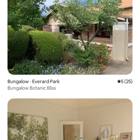
Bungalow ⋅ Everard Park
Évaluation
5 (25)
Bungalow Botanic Bliss