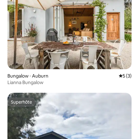
Bungalow ⋅ Auburn
Évaluatio
5 (3)
Lianna Bungalow
Superhôte
Superhôte