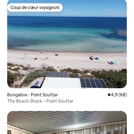
Coup de cœur voyageurs
Coup de cœur voyageurs
Bungalow ⋅ Point Souttar
Évaluation m
4,9 (68)
The Beach Shack – Point Souttar