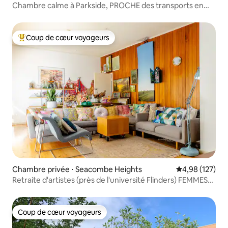
Chambre calme à Parkside, PROCHE des transports en
commun
Coup de cœur voyageurs
Coups de cœur voyageurs les plus appréciés
Chambre privée ⋅ Seacombe Heights
Évaluation moy
4,98 (127)
Retraite d'artistes (près de l'université Flinders) FEMMES
UNIQUEMENT
Coup de cœur voyageurs
Coup de cœur voyageurs