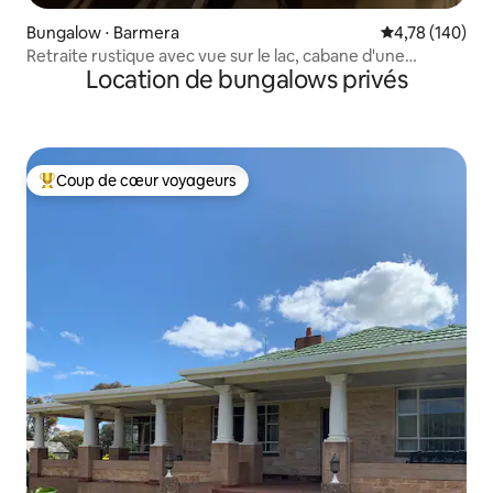
Bungalow ⋅ Barmera
Évaluation moy
4,78 (140)
Retraite rustique avec vue sur le lac, cabane d'une
Location de bungalows privés
chambre
Coup de cœur voyageurs
Coups de cœur voyageurs les plus appréciés