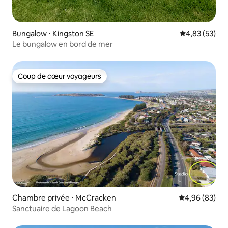
Bungalow ⋅ Kingston SE
Évaluation mo
4,83 (53)
Le bungalow en bord de mer
Coup de cœur voyageurs
Coup de cœur voyageurs
Chambre privée ⋅ McCracken
Évaluation mo
4,96 (83)
Sanctuaire de Lagoon Beach