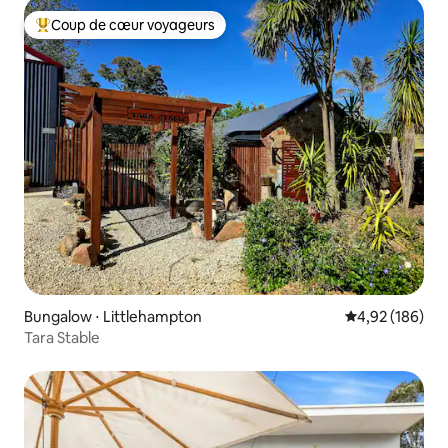
Coup de cœur voyageurs
Coups de cœur voyageurs les plus appréciés
Bungalow ⋅ Littlehampton
Évaluation moy
4,92 (186)
Tara Stable