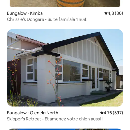
Bungalow ⋅ Kimba
Évaluation m
4,8 (80)
Chrissie's Dongara - Suite familiale 1 nuit
Bungalow ⋅ Glenelg North
Évaluation moy
4,76 (597)
Skipper's Retreat - Et amenez votre chien aussi !