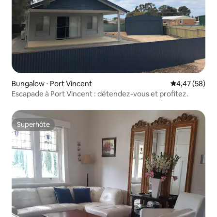
Bungalow ⋅ Port Vincent
Évaluation mo
4,47 (58)
Escapade à Port Vincent : détendez-vous et profitez.
Superhôte
Superhôte