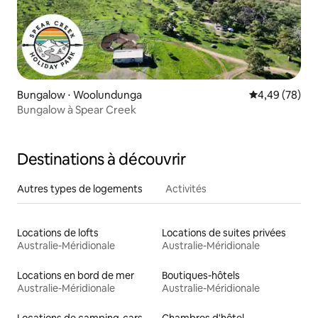
Bungalow ⋅ Woolundunga
Évaluation mo
4,49 (78)
Bungalow à Spear Creek
Destinations à découvrir
Autres types de logements
Activités
Locations de lofts
Locations de suites privées
Australie-Méridionale
Australie-Méridionale
Locations en bord de mer
Boutiques-hôtels
Australie-Méridionale
Australie-Méridionale
Locations de camping-cars
Chambres d'hôtel