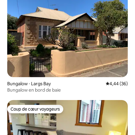
Bungalow ⋅ Largs Bay
Évaluation mo
4,44 (36)
Bungalow en bord de baie
Coup de cœur voyageurs
Coup de cœur voyageurs