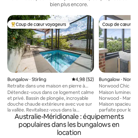
bien plus encore.
Coup de cœur voyageurs
Coup de cœur vo
Coups de cœur voyageurs les plus appréciés
Coup de cœur vo
Bungalow ⋅ Stirling
Évaluation moyenne sur la base
4,98 (52)
Bungalow ⋅ Norw
Retraite dans une maison en pierre à
Norwood Chic - Lit
Stirling
fabuleuse, CBD Fr
Détendez-vous dans ce logement calme
Maison lumineuse 
et privé. Bassin de plongée, incroyable
Norwood - Marchez
douche chaude extérieure avec vue sur
Maison spacieuse
la vallée. Revitalisez-vous dans la
parfaite pour les f
Australie-Méridionale : équipements
baignoire autoportante de luxe ou la
Espaces de vie g
douche double ! Lit King Size, oreillers
accueillir confor
populaires dans les bungalows en
moelleux, cuisine gastronomique,
Équipements mode
location
Internet Starlink et Wi-Fi, espace de
espace de vie intér