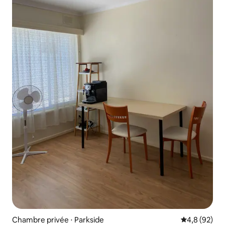
Chambre privée ⋅ Parkside
Évaluation m
4,8 (92)