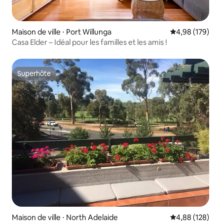
Maison de ville ⋅ Port Willunga
Évaluation moy
4,98 (179)
Casa Elder – Idéal pour les familles et les amis !
Superhôte
Superhôte
Maison de ville ⋅ North Adelaide
Évaluation moy
4,88 (128)