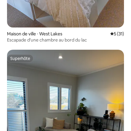
Maison de ville ⋅ West Lakes
Évaluation
5 (31)
Escapade d'une chambre au bord du lac
Superhôte
Superhôte