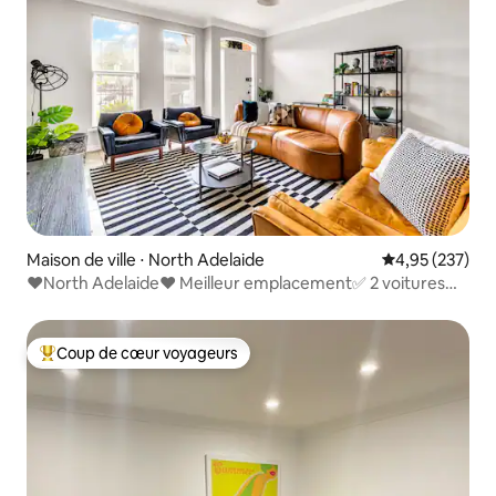
Maison de ville ⋅ North Adelaide
Évaluation moy
4,95 (237)
❤️North Adelaide❤️ Meilleur emplacement✅ 2 voitures✅
Netflix✅ Cafés
Coup de cœur voyageurs
Coups de cœur voyageurs les plus appréciés