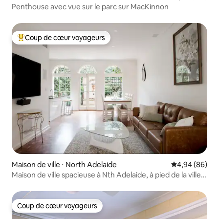
Penthouse avec vue sur le parc sur MacKinnon
Coup de cœur voyageurs
Coups de cœur voyageurs les plus appréciés
Maison de ville ⋅ North Adelaide
Évaluation mo
4,94 (86)
Maison de ville spacieuse à Nth Adelaide, à pied de la ville,
Oval
Coup de cœur voyageurs
Coup de cœur voyageurs