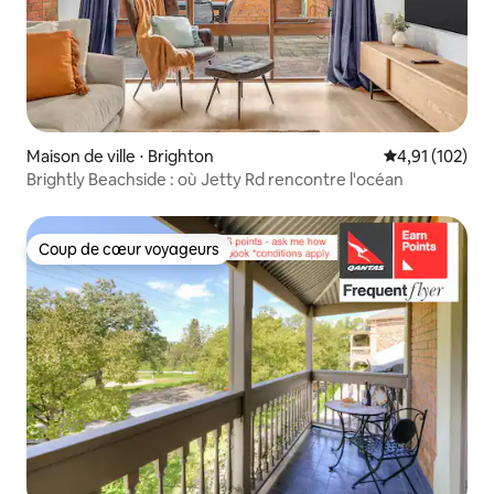
Maison de ville ⋅ Brighton
Évaluation moy
4,91 (102)
Brightly Beachside : où Jetty Rd rencontre l'océan
Coup de cœur voyageurs
Coup de cœur voyageurs