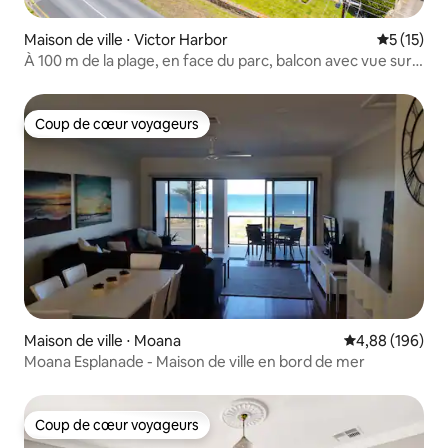
Maison de ville ⋅ Victor Harbor
Évaluation
5 (15)
À 100 m de la plage, en face du parc, balcon avec vue sur
l'eau
Coup de cœur voyageurs
Coup de cœur voyageurs
Maison de ville ⋅ Moana
Évaluation moy
4,88 (196)
Moana Esplanade - Maison de ville en bord de mer
Coup de cœur voyageurs
Coup de cœur voyageurs