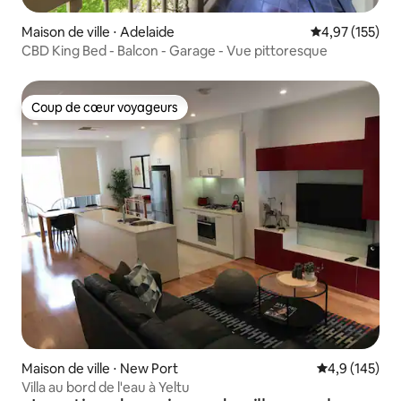
Maison de ville ⋅ Adelaide
Évaluation moy
4,97 (155)
CBD King Bed - Balcon - Garage - Vue pittoresque
Coup de cœur voyageurs
Coup de cœur voyageurs
Maison de ville ⋅ New Port
Évaluation mo
4,9 (145)
Villa au bord de l'eau à Yeltu