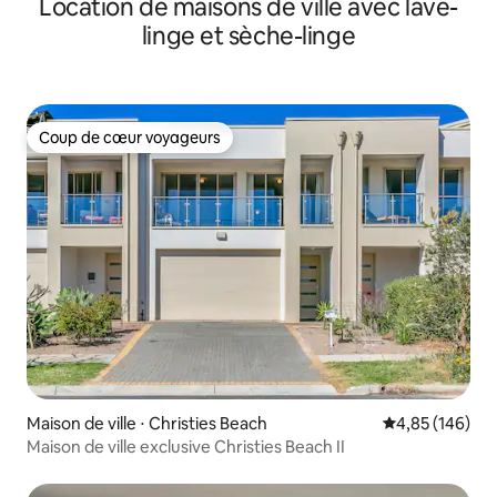
Location de maisons de ville avec lave-
linge et sèche-linge
Coup de cœur voyageurs
Coup de cœur voyageurs
Maison de ville ⋅ Christies Beach
Évaluation moy
4,85 (146)
Maison de ville exclusive Christies Beach II