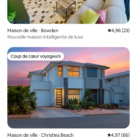
Maison de ville ⋅ Bowden
Évaluation mo
4,96 (23)
Nouvelle maison intelligente de luxe
Coup de cœur voyageurs
Coup de cœur voyageurs
Maison de ville ⋅ Christies Beach
Évaluation mo
4,97 (66)