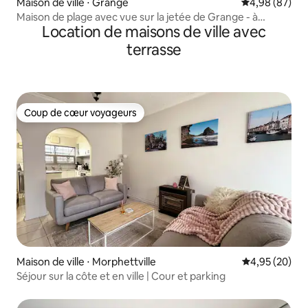
Maison de ville ⋅ Grange
Évaluation mo
4,98 (87)
Maison de plage avec vue sur la jetée de Grange - à
Location de maisons de ville avec
proximité de LIV Golf !
terrasse
Coup de cœur voyageurs
Coup de cœur voyageurs
Maison de ville ⋅ Morphettville
Évaluation mo
4,95 (20)
Séjour sur la côte et en ville | Cour et parking