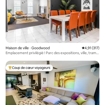
Maison de ville ⋅ Goodwood
Évaluation moy
4,91 (317)
Emplacement privilégié ! Parc des expositions, ville, tram,
lit King Size
Coup de cœur voyageurs
Coups de cœur voyageurs les plus appréciés