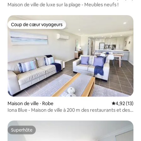
Maison de ville de luxe sur la plage - Meubles neufs !
Coup de cœur voyageurs
Coup de cœur voyageurs
Maison de ville ⋅ Robe
Évaluation mo
4,92 (13)
Iona Blue - Maison de ville à 200 m des restaurants et des
commerces
Superhôte
Superhôte