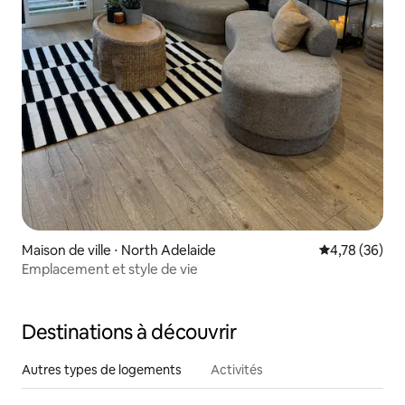
Maison de ville ⋅ North Adelaide
Évaluation mo
4,78 (36)
Emplacement et style de vie
Destinations à découvrir
Autres types de logements
Activités