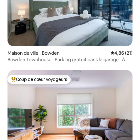
Maison de ville ⋅ Bowden
Évaluation mo
4,86 (21)
Bowden Townhouse · Parking gratuit dans le garage · À
2 km du centre-ville
Coup de cœur voyageurs
Coups de cœur voyageurs les plus appréciés