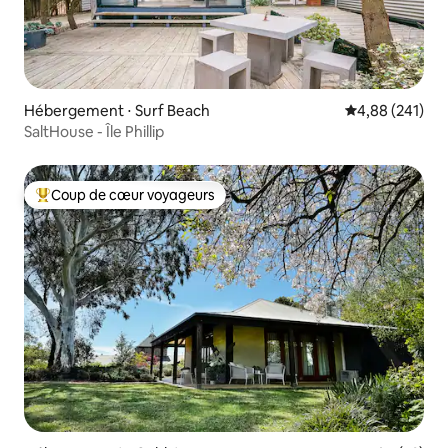
Hébergement ⋅ Surf Beach
Évaluation moy
4,88 (241)
SaltHouse - Île Phillip
Coup de cœur voyageurs
Coups de cœur voyageurs les plus appréciés