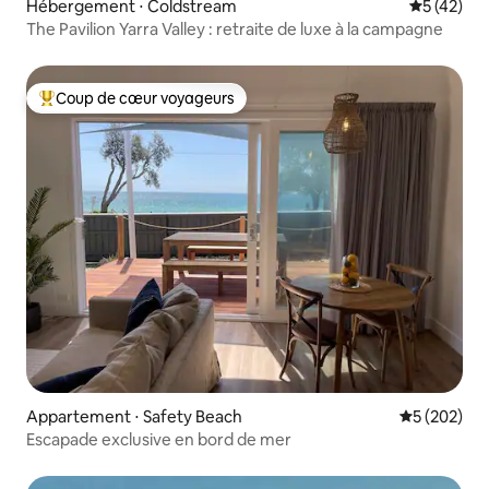
Hébergement ⋅ Coldstream
Évaluation
5 (42)
The Pavilion Yarra Valley : retraite de luxe à la campagne
Coup de cœur voyageurs
Coups de cœur voyageurs les plus appréciés
Appartement ⋅ Safety Beach
Évaluation 
5 (202)
Escapade exclusive en bord de mer