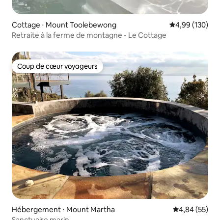
Cottage ⋅ Mount Toolebewong
Évaluation moy
4,99 (130)
Retraite à la ferme de montagne - Le Cottage
Coup de cœur voyageurs
Coup de cœur voyageurs
Hébergement ⋅ Mount Martha
Évaluation mo
4,84 (55)
Sanctuaire marin