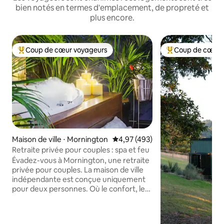
bien notés en termes d'emplacement, de propreté et
plus encore.
Coup de cœur voyageurs
Coup de cœur 
Coups de cœur voyageurs les plus appréciés
Coups de cœur vo
Maison de ville ⋅ Mornington
Évaluation moyenne sur la base 
4,97 (493)
Retraite privée pour couples : spa et feu
Évadez-vous à Mornington, une retraite
privée pour couples. La maison de ville
indépendante est conçue uniquement
pour deux personnes. Où le confort, le
luxe et la détente se rencontrent.
Enfoncez-vous dans le lit king size
moelleux après une journée passée à