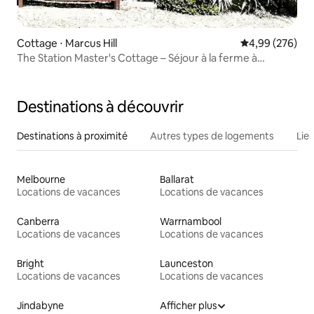
Cottage ⋅ Marcus Hill
Évaluation moy
4,99 (276)
The Station Master's Cottage – Séjour à la ferme à
Bellarine
Destinations à découvrir
Destinations à proximité
Autres types de logements
Lie
Melbourne
Ballarat
Locations de vacances
Locations de vacances
Canberra
Warrnambool
Locations de vacances
Locations de vacances
Bright
Launceston
Locations de vacances
Locations de vacances
Jindabyne
Afficher plus