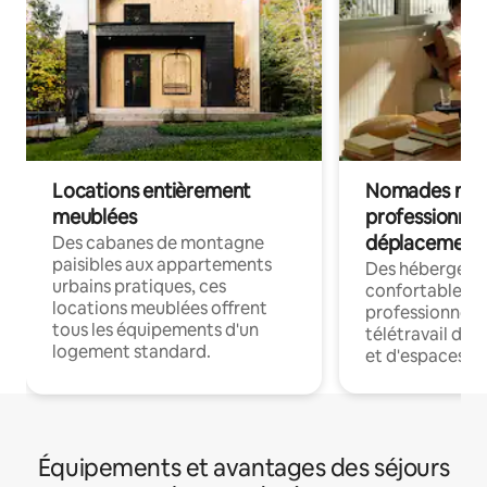
Locations entièrement
Nomades num
meublées
professionnel
déplacement
Des cabanes de montagne
paisibles aux appartements
Des hébergem
urbains pratiques, ces
confortables p
locations meublées offrent
professionnels
tous les équipements d'un
télétravail dis
logement standard.
et d'espaces de
Équipements et avantages des séjours