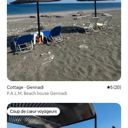
Cottage ⋅ Gennadi
Évaluation
5 (20)
P.A.L.M. Beach house Gennadi
Coup de cœur voyageurs
Coup de cœur voyageurs