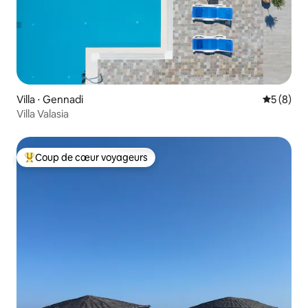
Villa ⋅ Gennadi
Évaluatio
5 (8)
Villa Valasia
Coup de cœur voyageurs
Coups de cœur voyageurs les plus appréciés