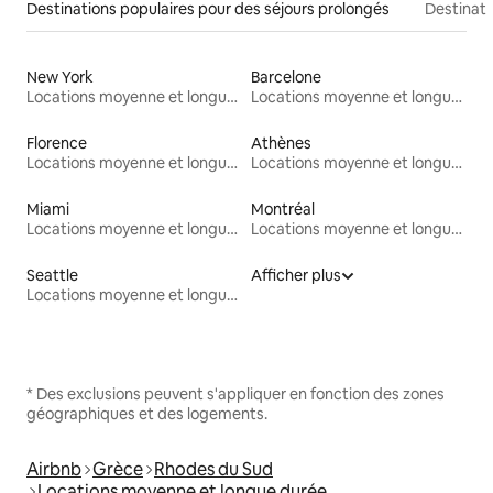
Destinations populaires pour des séjours prolongés
Destinati
New York
Barcelone
Locations moyenne et longue durée
Locations moyenne et longue durée
Florence
Athènes
Locations moyenne et longue durée
Locations moyenne et longue durée
Miami
Montréal
Locations moyenne et longue durée
Locations moyenne et longue durée
Seattle
Afficher plus
Locations moyenne et longue durée
* Des exclusions peuvent s'appliquer en fonction des zones
géographiques et des logements.
Airbnb
Grèce
Rhodes du Sud
Locations moyenne et longue durée