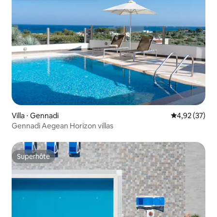
Villa ⋅ Gennadi
Évaluation mo
4,92 (37)
Gennadi Aegean Horizon villas
Superhôte
Superhôte