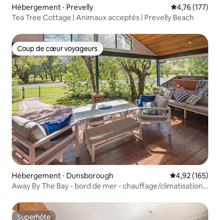
Hébergement ⋅ Prevelly
Évaluation moy
4,76 (177)
Tea Tree Cottage | Animaux acceptés | Prevelly Beach
Coup de cœur voyageurs
Coup de cœur voyageurs
Hébergement ⋅ Dunsborough
Évaluation moy
4,92 (165)
Away By The Bay - bord de mer - chauffage/climatisation
par conduit
Superhôte