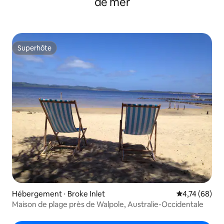
de mer
Superhôte
Superhôte
Hébergement ⋅ Broke Inlet
Évaluation mo
4,74 (68)
Maison de plage près de Walpole, Australie-Occidentale