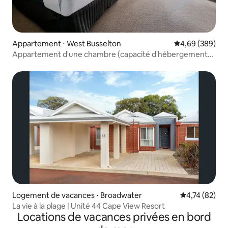
Appartement ⋅ West Busselton
Évaluation moy
4,69 (389)
Appartement d'une chambre (capacité d'hébergement
de 4 personnes)
Logement de vacances ⋅ Broadwater
Évaluation mo
4,74 (82)
La vie à la plage | Unité 44 Cape View Resort
Locations de vacances privées en bord