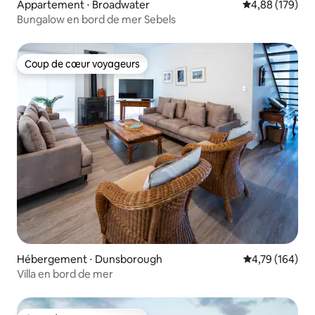
Appartement ⋅ Broadwater
Évaluation moy
4,88 (179)
Bungalow en bord de mer Sebels
Coup de cœur voyageurs
Coup de cœur voyageurs
Hébergement ⋅ Dunsborough
Évaluation moy
4,79 (164)
Villa en bord de mer