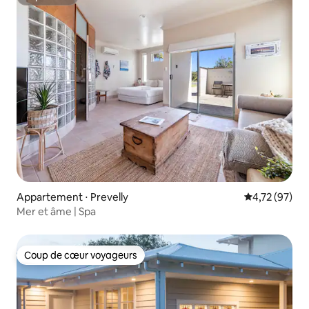
Superhôte
Appartement ⋅ Prevelly
Évaluation mo
4,72 (97)
Mer et âme | Spa
Coup de cœur voyageurs
Coup de cœur voyageurs