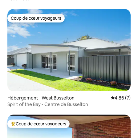
Coup de cœur voyageurs
Coup de cœur voyageurs
Hébergement ⋅ West Busselton
Évaluation m
4,86 (7)
Spirit of the Bay - Centre de Busselton
Coup de cœur voyageurs
Coups de cœur voyageurs les plus appréciés