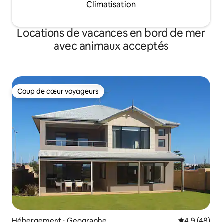
Climatisation
Locations de vacances en bord de mer
avec animaux acceptés
Coup de cœur voyageurs
Coup de cœur voyageurs
Hébergement ⋅ Geographe
Évaluation m
4,9 (48)