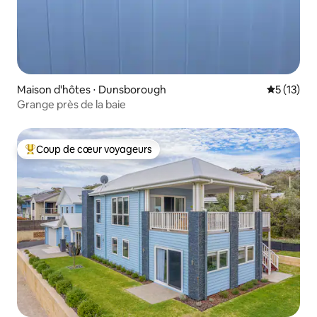
Maison d'hôtes ⋅ Dunsborough
Évaluation
5 (13)
Grange près de la baie
Coup de cœur voyageurs
Coups de cœur voyageurs les plus appréciés