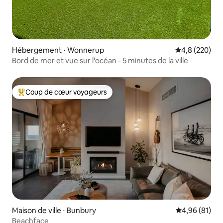
Hébergement ⋅ Wonnerup
Évaluation mo
4,8 (220)
Bord de mer et vue sur l'océan - 5 minutes de la ville
Coup de cœur voyageurs
Coups de cœur voyageurs les plus appréciés
Maison de ville ⋅ Bunbury
Évaluation mo
4,96 (81)
Beachface