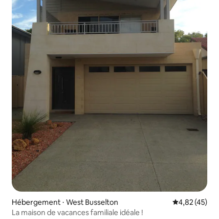
Hébergement ⋅ West Busselton
Évaluation mo
4,82 (45)
La maison de vacances familiale idéale !