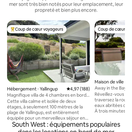
mer sont très bien notés pour leur emplacement, leur
propreté et bien plus encore.
Coup de cœur voyageurs
Coup de cœur vo
Coups de cœur voyageurs les plus appréciés
Coup de cœur vo
Maison de ville ⋅ 
h
Away in the Bay, 
Hébergement ⋅ Yallingup
Évaluation moyenne sur la base 
4,97 (188)
mer, WiFi gratuit
Réveillez-vous à « 
Magnifique villa de 4 chambres en bord
traversez la route 
de mer à Yallingup
Cette villa calme et isolée de deux
eaux abritées de 
étages, à seulement 100 mètres de la
À trois minutes à p
plage de Yallingup, est entièrement
café, un repas ou
équipée pour un merveilleux séjour en
découvrez la régi
South West : équipements populaires
famille indépendant. 3 chambres et 2
qui se spécialise da
salles de bains à l'étage et deux espaces