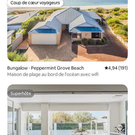
Coup de cœur voyageurs
Coup de cœur voyageurs
Bungalow ⋅ Peppermint Grove Beach
Évaluation moy
4,94 (191)
Maison de plage au bord de l'océan avec wifi
Superhôte
Superhôte