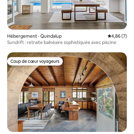
Hébergement ⋅ Quindalup
Évaluation m
4,86 (7)
Sundrift : retraite balnéaire sophistiquée avec piscine
Coup de cœur voyageurs
Coup de cœur voyageurs