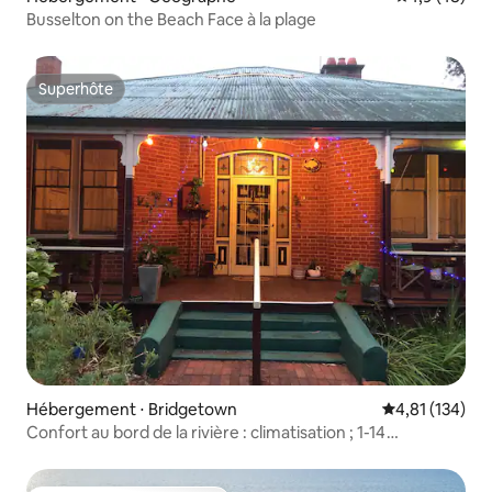
Busselton on the Beach Face à la plage
Superhôte
Superhôte
Hébergement ⋅ Bridgetown
Évaluation moy
4,81 (134)
Confort au bord de la rivière : climatisation ; 1-14
couchages ; 5 douches