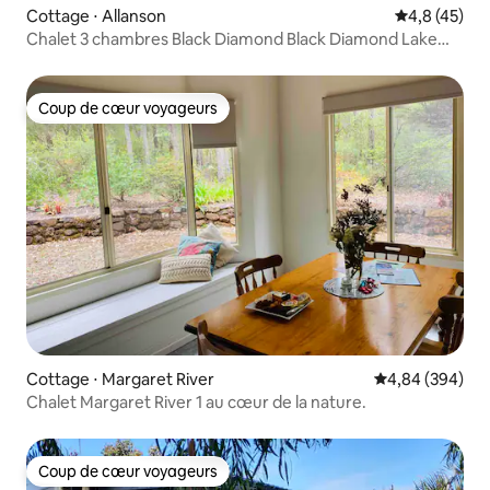
Cottage ⋅ Allanson
Évaluation m
4,8 (45)
Chalet 3 chambres Black Diamond Black Diamond Lake
WA
Coup de cœur voyageurs
Coup de cœur voyageurs
Cottage ⋅ Margaret River
Évaluation moy
4,84 (394)
Chalet Margaret River 1 au cœur de la nature.
Coup de cœur voyageurs
Coup de cœur voyageurs