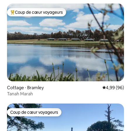
Coup de cœur voyageurs
Coups de cœur voyageurs les plus appréciés
Cottage ⋅ Bramley
Évaluation mo
4,99 (96)
Tanah Marah
Coup de cœur voyageurs
Coup de cœur voyageurs