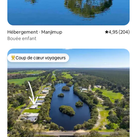
Hébergement ⋅ Manjimup
Évaluation moy
4,95 (204)
Bouée enfant
Coup de cœur voyageurs
Coups de cœur voyageurs les plus appréciés