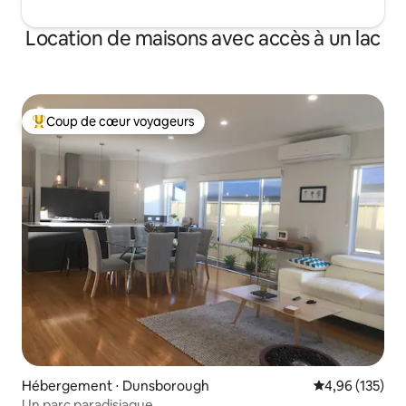
Location de maisons avec accès à un lac
Coup de cœur voyageurs
Coups de cœur voyageurs les plus appréciés
Hébergement ⋅ Dunsborough
Évaluation moy
4,96 (135)
Un parc paradisiaque