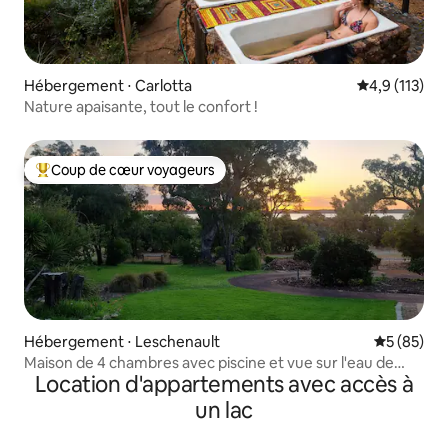
Hébergement ⋅ Carlotta
Évaluation mo
4,9 (113)
Nature apaisante, tout le confort !
Coup de cœur voyageurs
Coups de cœur voyageurs les plus appréciés
Hébergement ⋅ Leschenault
Évaluation
5 (85)
Maison de 4 chambres avec piscine et vue sur l'eau de
Location d'appartements avec accès à
l'estuaire
un lac