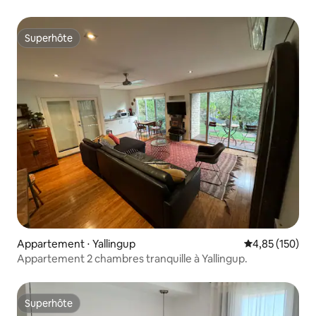
Superhôte
Superhôte
Appartement ⋅ Yallingup
Évaluation moy
4,85 (150)
Appartement 2 chambres tranquille à Yallingup.
Superhôte
Superhôte