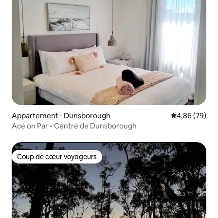
Appartement ⋅ Dunsborough
Évaluation mo
4,86 (79)
Ace on Par - Centre de Dunsborough
Coup de cœur voyageurs
Coup de cœur voyageurs