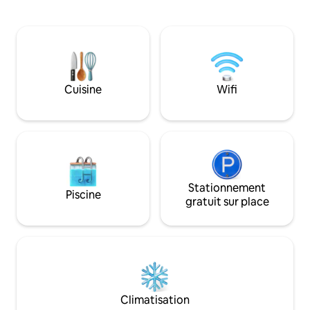
pattes. Cet appa
cuisine complète et de la grande
serein et élégant 
terrasse offre une vue imprenable sur la
mélangent le cha
vallée. Notre chalet est proche du
avec le confort m
domaine viticole principal, parfait pour
grand espace exté
les aventures de dégustation de vin. À
entièrement clôtu
seulement 2,5 heures de Perth, c'est
compagnie peuven
une escapade facile. Prenez une
Cuisine
Wifi
voyageurs peuven
baignade rafraîchissante dans le
toute tranquillité.
barrage, explorez le petit vignoble ou
faites plusieurs promenades dans la
brousse.
Stationnement
Piscine
gratuit sur place
Climatisation