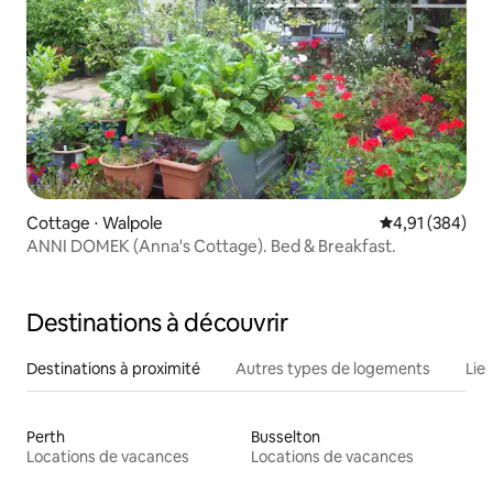
Cottage ⋅ Walpole
Évaluation moy
4,91 (384)
ANNI DOMEK (Anna's Cottage). Bed & Breakfast.
Destinations à découvrir
Destinations à proximité
Autres types de logements
Lie
Perth
Busselton
Locations de vacances
Locations de vacances