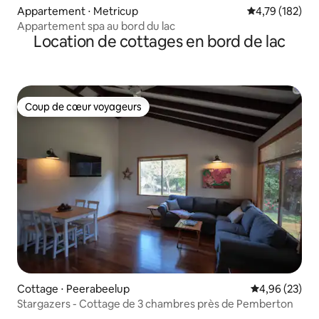
Appartement ⋅ Metricup
Évaluation moy
4,79 (182)
Appartement spa au bord du lac
Location de cottages en bord de lac
Coup de cœur voyageurs
Coup de cœur voyageurs
Cottage ⋅ Peerabeelup
Évaluation mo
4,96 (23)
Stargazers - Cottage de 3 chambres près de Pemberton