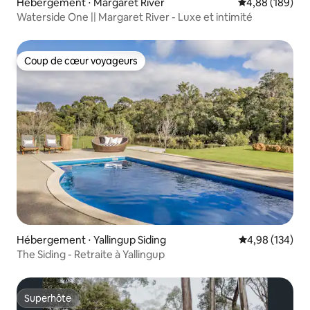
Hébergement ⋅ Margaret River
Évaluation moy
4,88 (189)
Waterside One || Margaret River - Luxe et intimité
Coup de cœur voyageurs
Coup de cœur voyageurs
Hébergement ⋅ Yallingup Siding
Évaluation moy
4,98 (134)
The Siding - Retraite à Yallingup
Superhôte
Superhôte