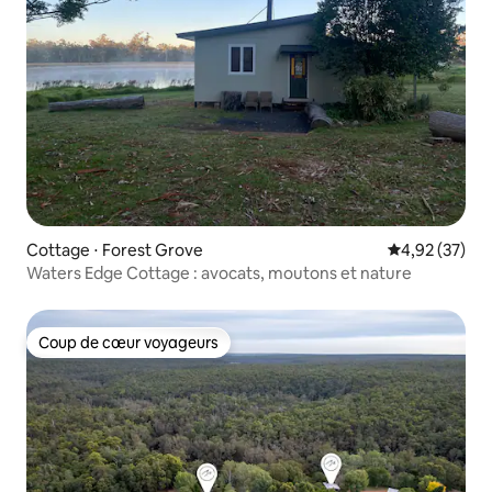
Cottage ⋅ Forest Grove
Évaluation mo
4,92 (37)
Waters Edge Cottage : avocats, moutons et nature
Coup de cœur voyageurs
Coup de cœur voyageurs