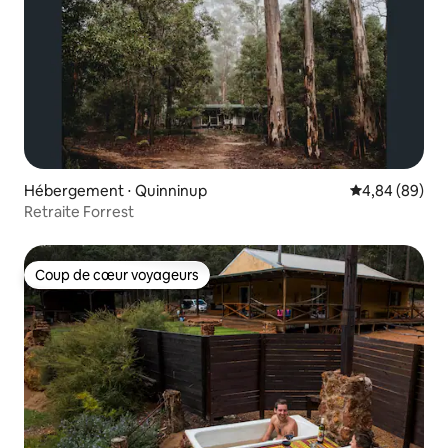
Hébergement ⋅ Quinninup
Évaluation mo
4,84 (89)
Retraite Forrest
Coup de cœur voyageurs
Coup de cœur voyageurs