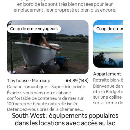
en bord de lac sont très bien notées pour leur
emplacement, leur propreté et bien plus encore.
Coup de cœur voyageurs
Coup de cœur vo
Coup de cœur voyageurs
Coup de cœur vo
Appartement ⋅ Br
Retraite bien-être
Tiny house ⋅ Metricup
Évaluation moyenne sur la base 
4,89 (148)
la ferme et la forê
Bienvenue dans vot
Cabane romantique – Superficie privée
être à Bridgetow
Évadez-vous dans notre cabane
sur une colline a
confortable de conteneurs de mer sur
sur la ferme de Br
100 acres de beauté naturelle isolée.
au-delà, 1Riverview
Détendez-vous près de la cheminée
à respirer profon
South West : équipements populaires
intérieure et sous les étoiles au foyer
reconnecter avec
extérieur. Imprégnez-vous de la
dans les locations avec accès au lac
proches et même 
baignoire extérieure et profitez de la