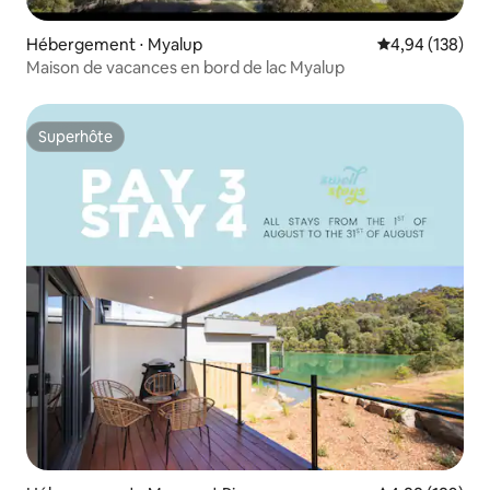
Hébergement ⋅ Myalup
Évaluation moy
4,94 (138)
Maison de vacances en bord de lac Myalup
Superhôte
Superhôte