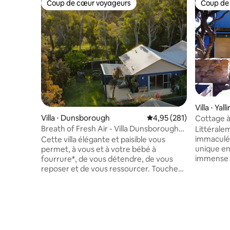
Coup de cœur voyageurs
Coup de
Coup de cœur voyageurs
Coup de
Villa ⋅ Ya
Villa ⋅ Dunsborough
Évaluation moyenne sur
4,95 (281)
Cottage à 
Malalook
Breath of Fresh Air - Villa Dunsborough
Littérale
acceptant les chiens
immaculée
Cette villa élégante et paisible vous
unique en
permet, à vous et à votre bébé à
immense 
fourrure*, de vous détendre, de vous
une énerg
reposer et de vous ressourcer. Touches
monde. Idé
de luxe, y compris des draps en bambou
familles 
1000TC, un lit King Size de luxe, une
simplemen
télévision de 64 pouces, un salon design
nous n'ac
et un lit de jour extérieur donnant sur le
Veuillez n
jardin pour que vous sentiez aussi
la même chambr
détendu que pris en charge. Profitez de