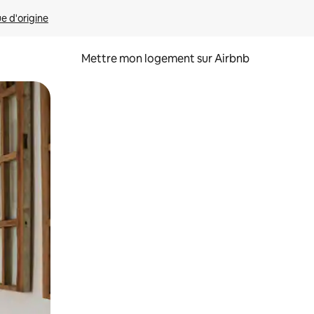
ue d'origine
Mettre mon logement sur Airbnb
sant glisser.