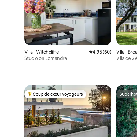
Villa ⋅ Witchcliffe
Évaluation moyenne sur
4,95 (60)
Villa ⋅ Br
Studio on Lomandra
Villa de 2
Coup de cœur voyageurs
Superhô
Coups de cœur voyageurs les plus appréciés
Superhô