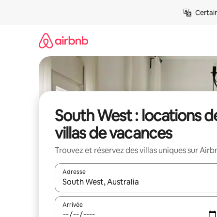
Aller
Certai
directement
au
contenu
South West : locations d
villas de vacances
Trouvez et réservez des villas uniques sur Airb
Adresse
Lorsque les résultats s'affichent, utilisez les flèc
Arrivée