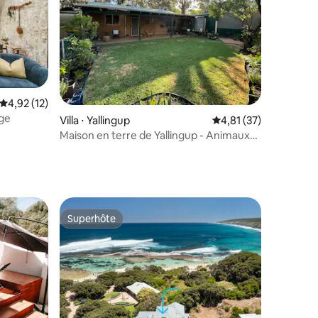
Évaluation moyenne sur la base de 12 commentaires : 4,92 sur 5
4,92 (12)
nge
Villa ⋅ Yallingup
Évaluation moyenne su
4,81 (37)
Maison en terre de Yallingup - Animaux
acceptés
Superhôte
Superhôte