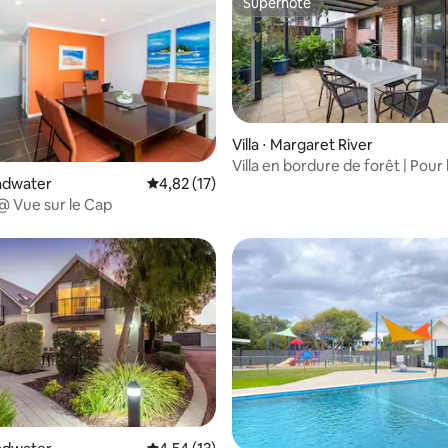
Superhôte
Superhôte
Villa ⋅ Margaret River
Villa en bordure de forêt | Pour 
r la base de 28 commentaires : 4,32 sur 5
oadwater
Évaluation moyenne sur la base de 17 comme
4,82 (17)
familles | À distance de marche d
@ Vue sur le Cap