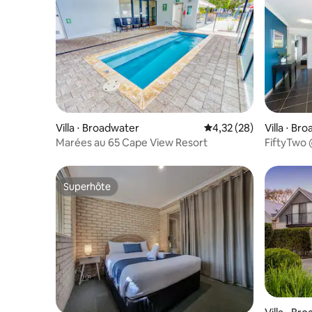
Villa ⋅ Broadwater
Évaluation moyenne su
4,32 (28)
Villa ⋅ Br
Marées au 65 Cape View Resort
FiftyTwo 
Superhôte
Superhôte