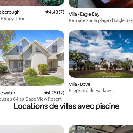
r la base de 74 commentaires : 4,97 sur 5
unsborough
Évaluation moyenne sur la base de 7 comme
4,43 (7)
Villa ⋅ Eagle Bay
 Peppy Tree
Retraite sur la plage d'Eagle Bay
quelques pas du sable
Villa ⋅ Bovell
Propriété de Fairlawn
ur la base de 58 commentaires : 4,9 sur 5
oadwater
Évaluation moyenne sur la base de 12 comme
4,75 (12)
us au 64 au Cape View Resort
Locations de villas avec piscine