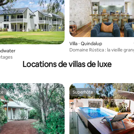
Villa ⋅ Quindalup
Domaine Rústica : la vieille gra
 la base de 60 commentaires : 4,95 sur 5
oadwater
 étages
Locations de villas de luxe
te
Superhôte
te
Superhôte