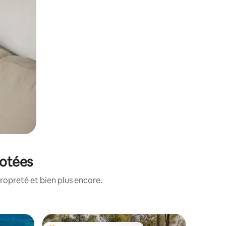
notées
ropreté et bien plus encore.
Villa ⋅ Bu