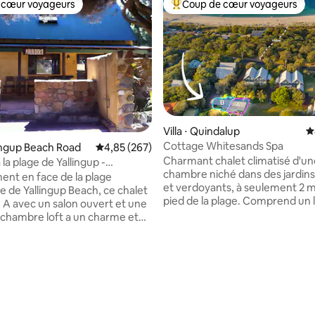
 cœur voyageurs
Coup de cœur voyageurs
 cœur voyageurs
Coups de cœur voyageurs les p
Villa ⋅ Quindalup
É
Cottage Whitesands Spa
llingup Beach Road
Évaluation moyenne sur la base de 267 commen
4,85 (267)
Charmant chalet climatisé d'un
 la base de 281 commentaires : 4,95 sur 5
la plage de Yallingup -
chambre niché dans des jardins 
a
ment en face de la plage
et verdoyants, à seulement 2 m
 de Yallingup Beach, ce chalet
pied de la plage. Comprend un l
 A avec un salon ouvert et une
Size avec linge de lit de qualité 
chambre loft a un charme et
une salle de bain spacieuse ave
ie qui s'enchaînent pour tout le
remous, un barbecue privé et d
al pour les couples, les
extérieurs. Profitez de la télévi
avec de jeunes enfants ou
connectée, de Starlink et de St
t pour les amis. Je suis désolé,
promenade panoramique de 3,
ceptons pas les départs.
pied ou à vélo (à louer ou à louer
oter que tous les lits sont dans
Situé au calme, c'est une base 
e ! Nous sommes