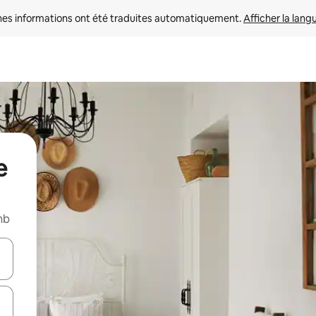
nes informations ont été traduites automatiquement. 
Afficher la lang
e
nb
hes vers le haut et vers le bas pour les parcourir ou en appuyant et en fai