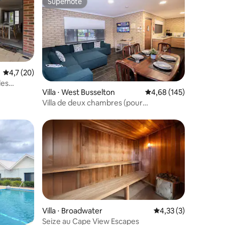
Superhôte
Superhôte
Évaluation moyenne sur la base de 20 commentaires : 4,7 sur 5
4,7 (20)
les
ntaires : 4,82 sur 5
Villa ⋅ West Busselton
Évaluation moyenne sur
4,68 (145)
e la ville
Villa de deux chambres (pour
6 personnes)
Villa ⋅ Broadwater
Évaluation moyenne s
4,33 (3)
Seize au Cape View Escapes