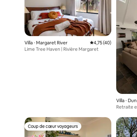
Villa ⋅ Margaret River
Évaluation moyenne su
4,75 (40)
Lime Tree Haven | Rivière Margaret
Villa ⋅ D
Retraite e
Coup de cœur voyageurs
Coup de cœur voyageurs