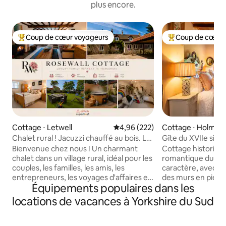
plus encore.
Coup de cœur voyageurs
Coup de cœur 
Coups de cœur voyageurs les plus appréciés
Coups de cœur vo
Cottage ⋅ Letwell
Évaluation moyenne sur la base 
4,96 (222)
Cottage ⋅ Holmfir
Chalet rural ! Jacuzzi chauffé au bois. Le
Gîte du XVIIe siè
bonheur vous attend.
soirées d'été
Bienvenue chez nous ! Un charmant
Cottage historiqu
chalet dans un village rural, idéal pour les
romantique du XVII
couples, les familles, les amis, les
caractère, avec d
entrepreneurs, les voyages d'affaires et
des murs en pierr
Équipements populaires dans les
les mariages. La propriété dispose de 2
conte de fées, dot
chambres king-size, d'une chambre
crépitant (bonne 
locations de vacances à Yorkshire du Sud
pour enfants avec 3 lits simples, ainsi que
Paisible et caché,
d'une chambre king-size au rez-de-
10 minutes à pied 
chaussée et de 3 salles de bains. Profitez
boutiques de Hol