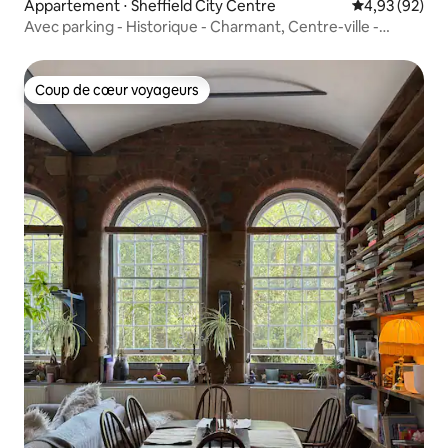
Appartement ⋅ Sheffield City Centre
Évaluation mo
4,93 (92)
Avec parking - Historique - Charmant, Centre-ville -
Moderne
Coup de cœur voyageurs
Coup de cœur voyageurs