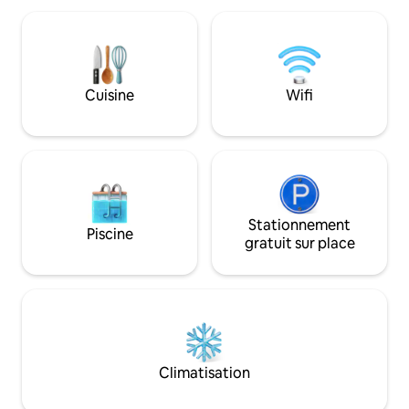
d'une cuisine sur mesure, d'une douche
pistes cyclables et
à effet de pluie, d'un poêle à bois, d'un
depuis la porte 👨
parquet, d'un immense jardin avec aire
confortables, parf
de jeux, d'un jacuzzi et d'un parking pour
les amis ou les pet
3 voitures/fourgonnette LWB. Proche
bien équipée, espac
Cuisine
Wifi
de la M1, de l'A1, de Hodsock Priory, de
confortables, 2 té
Thoresby, de Sherwood Forest et de
connexion Wi-Fi r
Sheffield.
facile dans la rue
Stationnement
Piscine
gratuit sur place
Climatisation