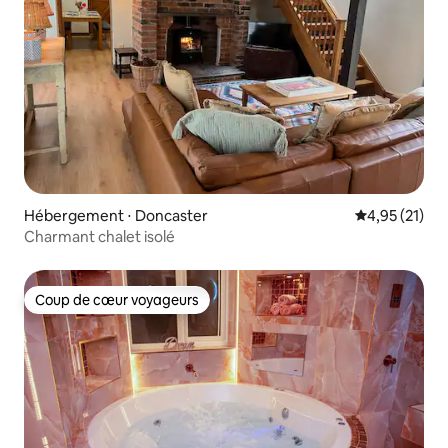
Hébergement ⋅ Doncaster
Évaluation mo
4,95 (21)
Charmant chalet isolé
Coup de cœur voyageurs
Coup de cœur voyageurs