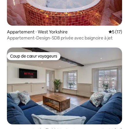
Appartement ⋅ West Yorkshire
Évaluation
5 (17)
Appartement-Design-SDB privée avec baignoire à jet
Coup de cœur voyageurs
Coup de cœur voyageurs