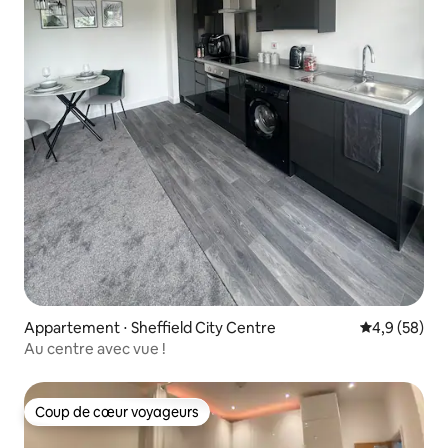
Appartement ⋅ Sheffield City Centre
Évaluation m
4,9 (58)
Au centre avec vue !
Coup de cœur voyageurs
Coup de cœur voyageurs