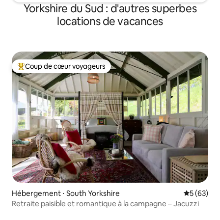
Yorkshire du Sud : d'autres superbes
locations de vacances
Coup de cœur voyageurs
Coups de cœur voyageurs les plus appréciés
Hébergement ⋅ South Yorkshire
Évaluation
5 (63)
Retraite paisible et romantique à la campagne – Jacuzzi