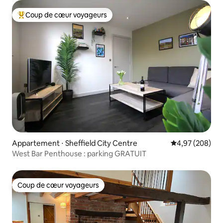
Coup de cœur voyageurs
Coups de cœur voyageurs les plus appréciés
Appartement ⋅ Sheffield City Centre
Évaluation moy
4,97 (208)
West Bar Penthouse : parking GRATUIT
Coup de cœur voyageurs
Coup de cœur voyageurs