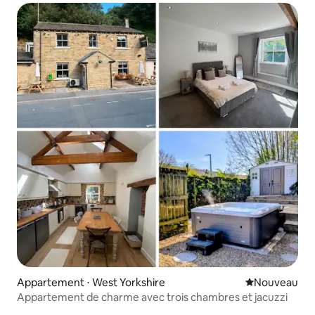
Appartement ⋅ West Yorkshire
Nouvel hébe
Nouveau
Appartement de charme avec trois chambres et jacuzzi