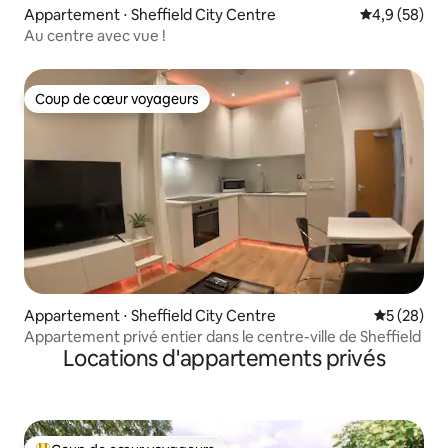
Appartement ⋅ Sheffield City Centre
Évaluation m
4,9 (58)
Au centre avec vue !
Coup de cœur voyageurs
Coup de cœur voyageurs
Appartement ⋅ Sheffield City Centre
Évaluation
5 (28)
Appartement privé entier dans le centre-ville de Sheffield
Locations d'appartements privés