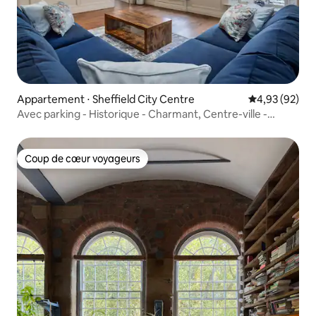
Appartement ⋅ Sheffield City Centre
Évaluation mo
4,93 (92)
Avec parking - Historique - Charmant, Centre-ville -
Moderne
Coup de cœur voyageurs
Coup de cœur voyageurs