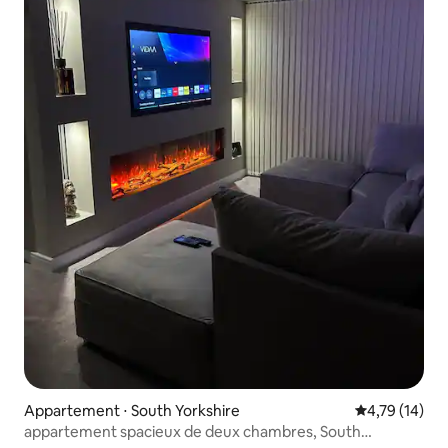
Appartement ⋅ South Yorkshire
Évaluation mo
4,79 (14)
appartement spacieux de deux chambres, South