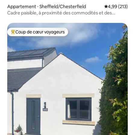
Appartement ⋅ Sheffield/Chesterfield
Évaluation moy
4,99 (213)
Cadre paisible, à proximité des commodités et des
transports
Coup de cœur voyageurs
Coups de cœur voyageurs les plus appréciés