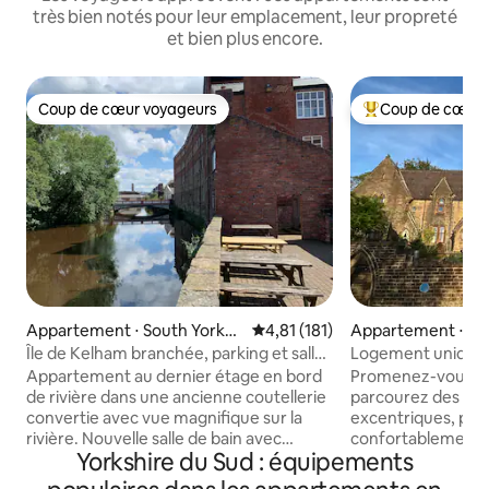
très bien notés pour leur emplacement, leur propreté
et bien plus encore.
Coup de cœur voyageurs
Coup de cœur 
Coup de cœur voyageurs
Coups de cœur vo
Appartement ⋅ South Yorksh
Évaluation moyenne sur la base 
4,81 (181)
Appartement ⋅ We
ire
re
Île de Kelham branchée, parking et salle
Logement unique 
de sport gratuite
avec vue sur les P
Appartement au dernier étage en bord
Promenez-vous da
de rivière dans une ancienne coutellerie
parcourez des bo
convertie avec vue magnifique sur la
excentriques, puis
rivière. Nouvelle salle de bain avec
confortablement d
Yorkshire du Sud : équipements
grande douche à l'italienne de style
de la rivière. Hol
hôtelier contemporain. Nouvelle cuisine
arrivée. Explorez 