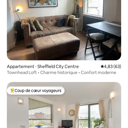
Appartement ⋅ Sheffield City Centre
Évaluation mo
4,83 (63)
Townhead Loft • Charme historique • Confort moderne
Coup de cœur voyageurs
Coups de cœur voyageurs les plus appréciés