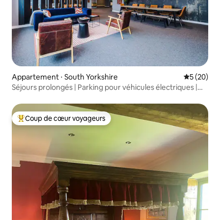
Appartement ⋅ South Yorkshire
Évaluation
5 (20)
Séjours prolongés | Parking pour véhicules électriques |
Salle de sport | Espace de travail
Coup de cœur voyageurs
Coups de cœur voyageurs les plus appréciés