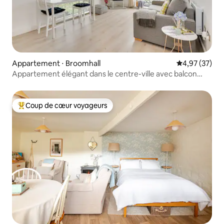
Appartement ⋅ Broomhall
Évaluation mo
4,97 (37)
Appartement élégant dans le centre-ville avec balcon
WestOne
Coup de cœur voyageurs
Coups de cœur voyageurs les plus appréciés