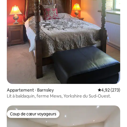
Appartement ⋅ Barnsley
Évaluation moy
4,92 (273)
Lit à baldaquin, ferme Mews, Yorkshire du Sud-Ouest.
Coup de cœur voyageurs
Coup de cœur voyageurs