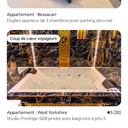
Appartement ⋅ Bessacarr
Duplex spacieux de 2 chambres avec parking sécurisé
Coup de cœur voyageurs
Coup de cœur voyageurs
Appartement ⋅ West Yorkshire
Évaluation
5 (20)
Studio-Prestige-SDB privée avec baignoire à jets-S