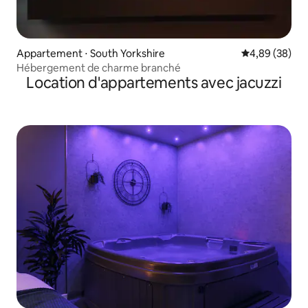
Appartement ⋅ South Yorkshire
Évaluation mo
4,89 (38)
Hébergement de charme branché
Location d'appartements avec jacuzzi