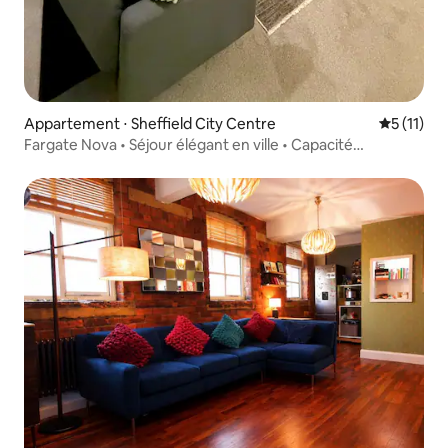
Appartement ⋅ Sheffield City Centre
Évaluatio
5 (11)
Fargate Nova • Séjour élégant en ville • Capacité
d'hébergement de 5 personnes • S1