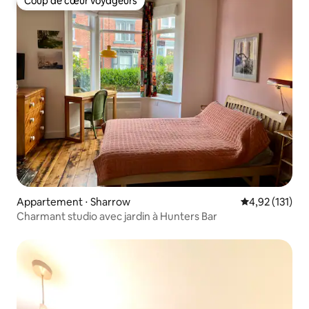
Coup de cœur voyageurs
Coup de cœur voyageurs
Appartement ⋅ Sharrow
Évaluation moy
4,92 (131)
Charmant studio avec jardin à Hunters Bar