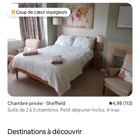
Coup de cœur voyageurs
Coups de cœur voyageurs les plus appréciés
Chambre privée ⋅ Sheffield
Évaluation moy
4,98 (113)
Suite de 2 à 3 chambres. Petit déjeuner inclus. 4 max
Destinations à découvrir