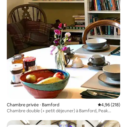
Chambre privée ⋅ Bamford
Évaluation moy
4,96 (218)
Chambre double (+ petit déjeuner) à Bamford, Peak
District