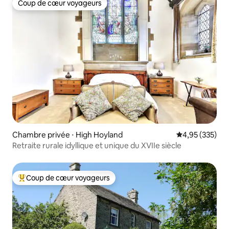
Coup de cœur voyageurs
Coup de cœur voyageurs
Chambre privée ⋅ High Hoyland
Évaluation moy
4,95 (335)
Retraite rurale idyllique et unique du XVIIe siècle
Coup de cœur voyageurs
Coups de cœur voyageurs les plus appréciés