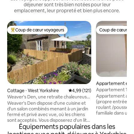
déjeuner sont très bien notées pour leur
emplacement, leur propreté et bien plus encore.
Coup de cœur voyageurs
Coup de cœur vo
Coups de cœur voyageurs les plus appréciés
Coup de cœur vo
Appartement en r
⋅ Sheffield
Appartement 1 c
Cottage ⋅ West Yorkshire
Évaluation moyenne sur la base 
4,99 (121)
(2+2 couchages) pr
Appartement au 
Weaver's Den, une retraite chaleureuse
de Sheffield (+par
(propre entrée, ac
à la campagne
Weaver's Den dispose d'une cuisine et
roulant /poussett
d'un salon combinés menant à un jardin
familiale dans une
fermé et privé avec vue, où les chiens
entièrement équi
sont acceptés. Vous disposerez d'un lit
électrique et baig
Équipements populaires dans les
king size, de linge de lit, de serviettes,
profonde. Pourra a
d'une salle de douche, d'un sèche-