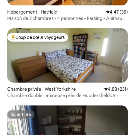
Hébergement ⋅ Hatfield
Évaluation mo
4,47 (36)
Maison de 2 chambres - 4 personnes - Parking - Animaux
de compagnie - Jardin
Coup de cœur voyageurs
Coups de cœur voyageurs les plus appréciés
Chambre privée ⋅ West Yorkshire
Évaluation moy
4,88 (231)
Chambre double lumineuse près de Huddersfield Uni
Superhôte
Superhôte