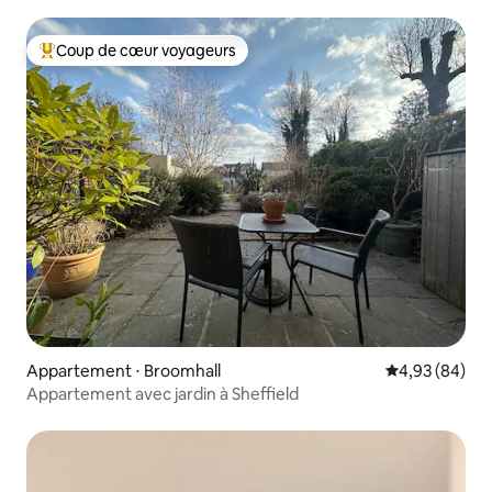
simples
Coup de cœur voyageurs
Coups de cœur voyageurs les plus appréciés
Appartement ⋅ Broomhall
Évaluation mo
4,93 (84)
Appartement avec jardin à Sheffield