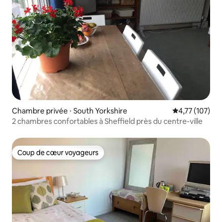
Chambre privée ⋅ South Yorkshire
Évaluation moy
4,77 (107)
2 chambres confortables à Sheffield près du centre-ville
Coup de cœur voyageurs
Coup de cœur voyageurs