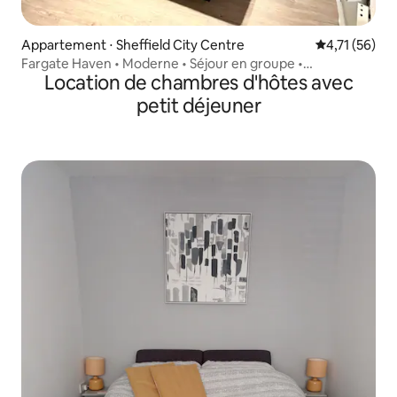
Appartement ⋅ Sheffield City Centre
Évaluation mo
4,71 (56)
Fargate Haven • Moderne • Séjour en groupe •
Location de chambres d'hôtes avec
7 personnes •S1
petit déjeuner