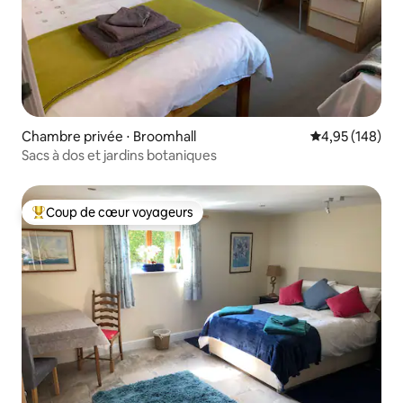
Chambre privée ⋅ Broomhall
Évaluation moy
4,95 (148)
Sacs à dos et jardins botaniques
Coup de cœur voyageurs
Coups de cœur voyageurs les plus appréciés