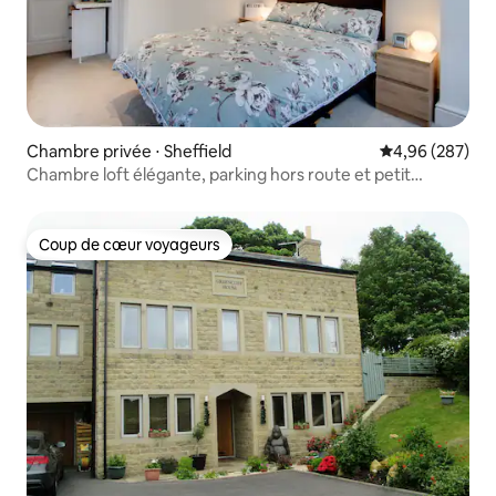
Chambre privée ⋅ Sheffield
Évaluation moy
4,96 (287)
Chambre loft élégante, parking hors route et petit
déjeuner
Coup de cœur voyageurs
Coup de cœur voyageurs