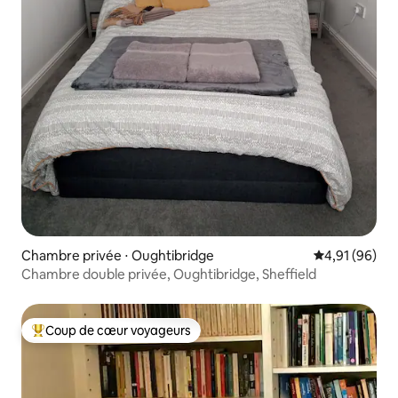
Chambre privée ⋅ Oughtibridge
Évaluation mo
4,91 (96)
Chambre double privée, Oughtibridge, Sheffield
Coup de cœur voyageurs
Coups de cœur voyageurs les plus appréciés