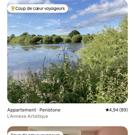
Coup de cœur voyageurs
Coups de cœur voyageurs les plus appréciés
Appartement ⋅ Penistone
Évaluation mo
4,94 (89)
L'Annexe Artistique