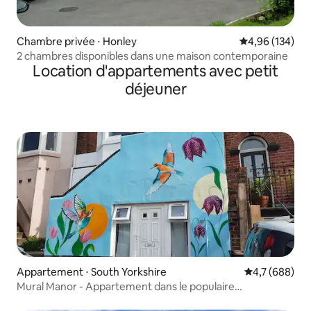
Chambre privée ⋅ Honley
Évaluation moy
4,96 (134)
2 chambres disponibles dans une maison contemporaine
Location d'appartements avec petit
déjeuner
Appartement ⋅ South Yorkshire
Évaluation mo
4,7 (688)
Mural Manor - Appartement dans le populaire
Sharrowvale S11