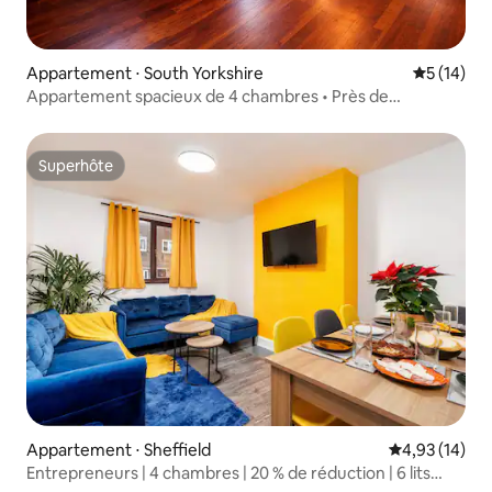
Appartement ⋅ South Yorkshire
Évaluation
5 (14)
Appartement spacieux de 4 chambres • Près de
Kelham Island
Superhôte
Superhôte
Appartement ⋅ Sheffield
Évaluation mo
4,93 (14)
Entrepreneurs | 4 chambres | 20 % de réduction | 6 lits