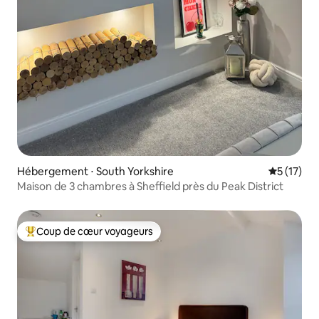
Hébergement ⋅ South Yorkshire
Évaluation
5 (17)
Maison de 3 chambres à Sheffield près du Peak District
Coup de cœur voyageurs
Coups de cœur voyageurs les plus appréciés