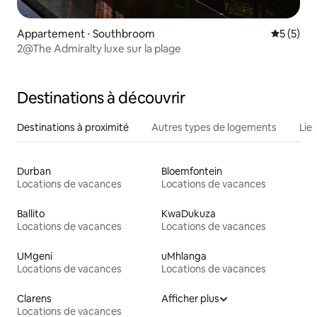
Appartement ⋅ Southbroom
Évaluatio
5 (5)
2@The Admiralty luxe sur la plage
Destinations à découvrir
Destinations à proximité
Autres types de logements
Lie
Durban
Bloemfontein
Locations de vacances
Locations de vacances
Ballito
KwaDukuza
Locations de vacances
Locations de vacances
UMgeni
uMhlanga
Locations de vacances
Locations de vacances
Clarens
Afficher plus
Locations de vacances