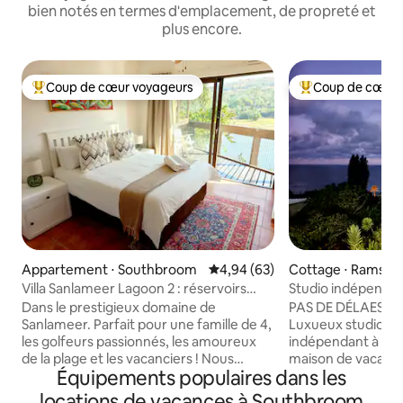
bien notés en termes d'emplacement, de propreté et
plus encore.
Coup de cœur voyageurs
Coup de cœur 
Coups de cœur voyageurs les plus appréciés
Coups de cœur vo
Appartement ⋅ Southbroom
Évaluation moyenne sur la base
4,94 (63)
Cottage ⋅ Ramsga
Villa Sanlameer Lagoon 2 : réservoirs
Studio indépendan
d'eau
PrivateHolidayH
Dans le prestigieux domaine de
PAS DE DÉLAESTA
Sanlameer. Parfait pour une famille de 4,
Luxueux studio pr
les golfeurs passionnés, les amoureux
indépendant à Ra
de la plage et les vacanciers ! Nous
maison de vacance
Équipements populaires dans les
disposons de RÉSERVOIRS D'EAU et d'un
indépendant ouver
ONDULEUR. Belle villa de vacances de
colline, offre une 
locations de vacances à Southbroom