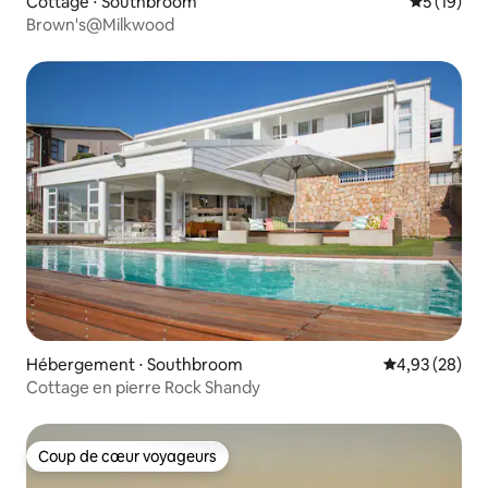
Cottage ⋅ Southbroom
Évaluation
5 (19)
Brown's@Milkwood
Hébergement ⋅ Southbroom
Évaluation mo
4,93 (28)
Cottage en pierre Rock Shandy
Coup de cœur voyageurs
Coup de cœur voyageurs