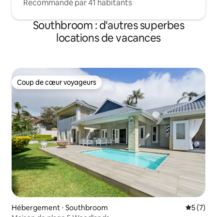
Recommandé par 41 habitants
Southbroom : d'autres superbes
locations de vacances
Coup de cœur voyageurs
Coup de cœur voyageurs
Hébergement ⋅ Southbroom
Évaluatio
5 (7)