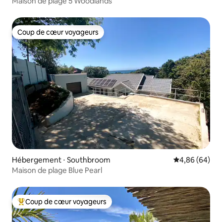
Maison de plage 5 Woodlands
Coup de cœur voyageurs
Coup de cœur voyageurs
Hébergement ⋅ Southbroom
Évaluation mo
4,86 (64)
Maison de plage Blue Pearl
Coup de cœur voyageurs
Coups de cœur voyageurs les plus appréciés