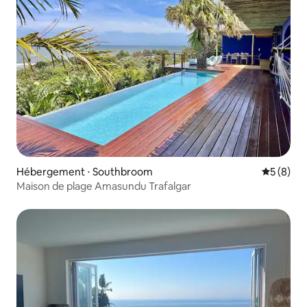
Hébergement ⋅ Southbroom
Évaluatio
5 (8)
Maison de plage Amasundu Trafalgar