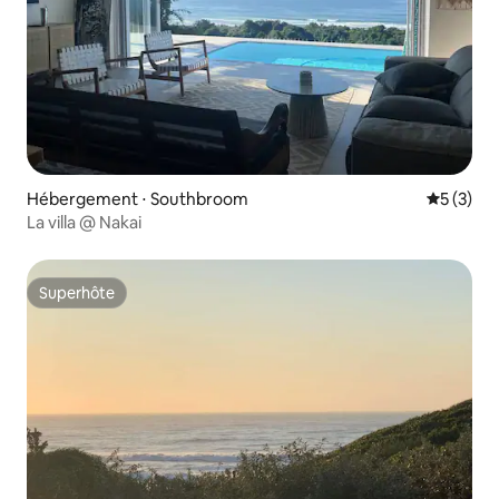
Hébergement ⋅ Southbroom
Évaluatio
5 (3)
La villa @ Nakai
Superhôte
Superhôte