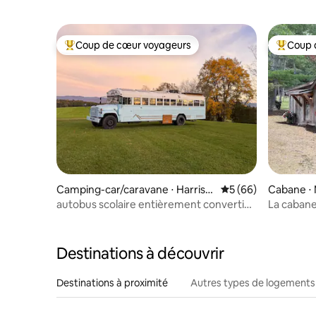
Coup de cœur voyageurs
Coup 
Coups de cœur voyageurs les plus appréciés
Coups de
Camping-car/caravane ⋅ Harriso
Évaluation moyenne 
5 (66)
Cabane ⋅
nburg
autobus scolaire entièrement converti
La caban
avec toit-terrasse pour observer les
étoiles
Destinations à découvrir
Destinations à proximité
Autres types de logements