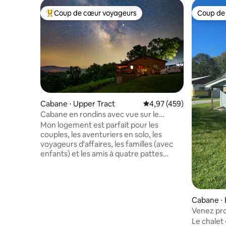
Coup de cœur voyageurs
Coup de
Coups de cœur voyageurs les plus appréciés
Coup de
Cabane ⋅ Upper Tract
Évaluation moyenne sur 
4,97 (459)
Cabane en rondins avec vue sur le
Potomac à Smoke Hole avec wifi
Mon logement est parfait pour les
couples, les aventuriers en solo, les
voyageurs d'affaires, les familles (avec
enfants) et les amis à quatre pattes
(animaux de compagnie). J'ai des frais de
50,00 $ par animal de compagnie jusqu'à
2 chiens seulement. Il est situé juste au-
dessus de l'entrée du Smoke Hole
Cabane ⋅ 
Canyon avec une excellente pêche, de
Venez pro
beaux paysages le long de la route
confortab
sinueuse pavée du pays. Vous pouvez
Le chalet 