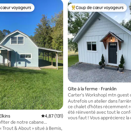
 cœur voyageurs
Coup de cœur voyageurs
 cœur voyageurs
Coups de cœur voyageurs les p
la base de 459 commentaires : 4,97 sur 5
Gîte à la ferme ⋅ Franklin
Carter's Workshop| mtn guest 
avec jacuzzi
Autrefois un atelier dans l'arriè
ce chalet d'hôtes récemment 
été réinventé avec tout le confo
Elkins
Évaluation moyenne sur la base de 131 comme
4,87 (131)
vous faut ! Vous apprécierez la 
fiter de notre cabane
moderne, la salle de bain luxue
le à Bemis, WV
« Trout & About » situé à Bemis,
douche en verre et baignoire, et