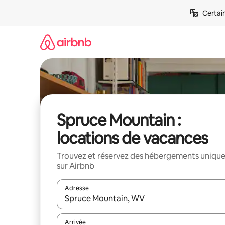
Aller
Certai
directement
au
contenu
Spruce Mountain :
locations de vacances
Trouvez et réservez des hébergements uniqu
sur Airbnb
Adresse
Lorsque les résultats s'affichent, utilisez les flèc
Arrivée