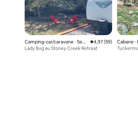
Camping-car/caravane ⋅ Sen
Évaluation moyenne sur
4,97 (59)
Cabane ⋅ 
eca Rocks
Lady Bug au Stoney Creek Retreat
Tuckerma