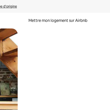
ue d'origine
Mettre mon logement sur Airbnb
sant glisser.