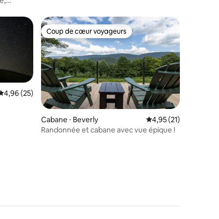
e,
étoiles !
Coup de cœur voyageurs
lus appréciés
Coup de cœur voyageurs
Évaluation moyenne sur la base de 25 commentaires : 4,96 sur 5
4,96 (25)
Cabane ⋅ Beverly
Évaluation moyenne su
4,95 (21)
Randonnée et cabane avec vue épique !
mmentaires : 5 sur 5