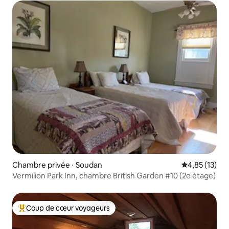
Chambre privée ⋅ Soudan
Évaluation mo
4,85 (13)
Vermilion Park Inn, chambre British Garden #10 (2e étage)
Coup de cœur voyageurs
Coups de cœur voyageurs les plus appréciés