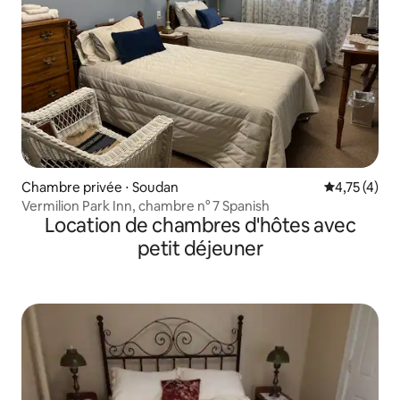
Chambre privée ⋅ Soudan
Évaluation m
4,75 (4)
Vermilion Park Inn, chambre n° 7 Spanish
Location de chambres d'hôtes avec
petit déjeuner