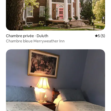
Chambre privée ⋅ Duluth
Évaluatio
5 (5)
Chambre bleue Merryweather Inn