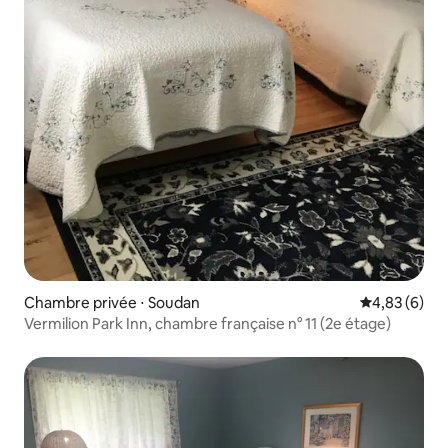
Chambre privée ⋅ Soudan
Évaluation m
4,83 (6)
Vermilion Park Inn, chambre française n° 11 (2e étage)