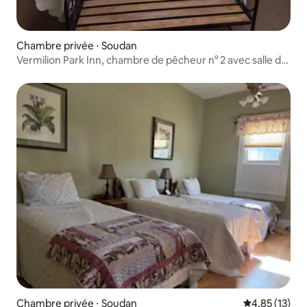
Chambre privée ⋅ Soudan
Vermilion Park Inn, chambre de pêcheur n° 2 avec salle de
bain attenante
Chambre privée ⋅ Soudan
Évaluation mo
4,85 (13)