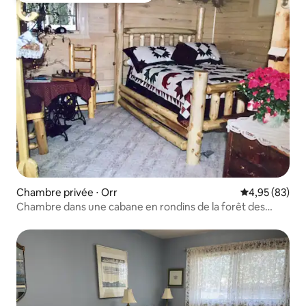
Chambre privée ⋅ Orr
Évaluation mo
4,95 (83)
Chambre dans une cabane en rondins de la forêt des
rêves bleus (sauna et douche)