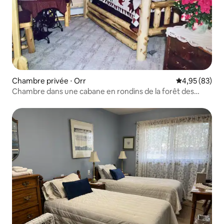
Chambre privée ⋅ Orr
Évaluation mo
4,95 (83)
Chambre dans une cabane en rondins de la forêt des
rêves bleus (sauna et douche)