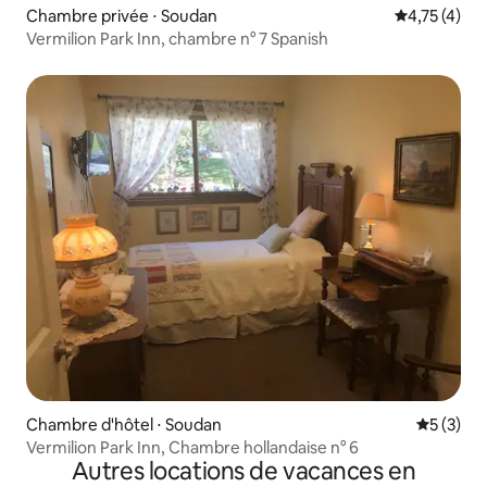
Chambre privée ⋅ Soudan
Évaluation m
4,75 (4)
Vermilion Park Inn, chambre n° 7 Spanish
Chambre d'hôtel ⋅ Soudan
Évaluatio
5 (3)
Vermilion Park Inn, Chambre hollandaise n° 6
Autres locations de vacances en