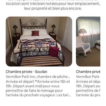
location sont très bien notées pour leur emplacement,
leur propreté et bien plus encore.
Chambre privée ⋅ Soudan
Chambre privée ⋅
Vermilion Park Inn, chambre de pêcheur
Vermilion Park In
n° 2 avec salle de bain attenante
avec salle de bain
Arrivée et départ **Arrivée entre 15h et
Arrivée et départ 
19h. Départ avant midi pour nous
19h. Départ avant
permettre de faire le ménage pour
permettre de fair
l'arrivée du prochain voyageur. Les tarifs
l'arrivée du procha
affichés comprennent les taxes et les
affichés comprenne
frais.** Bienvenue au Vermilion Park Inn!
frais.** Bienvenue