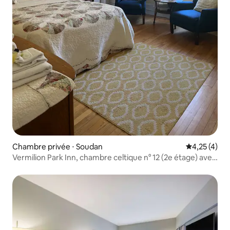
Chambre privée ⋅ Soudan
Évaluation m
4,25 (4)
Vermilion Park Inn, chambre celtique n° 12 (2e étage) avec
salle de bain privée