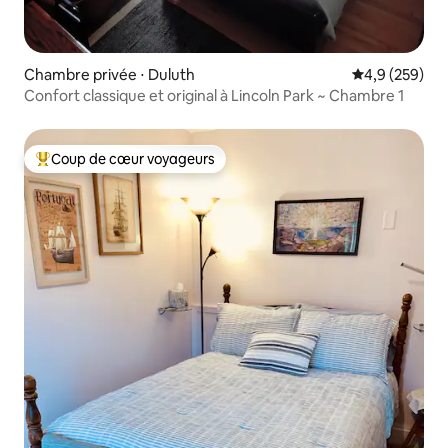
Chambre privée ⋅ Duluth
Évaluation mo
4,9 (259)
Confort classique et original à Lincoln Park ~ Chambre 1
Coup de cœur voyageurs
Coups de cœur voyageurs les plus appréciés