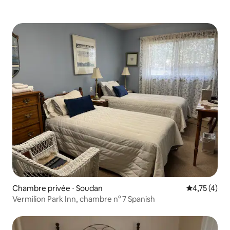
Chambre privée ⋅ Soudan
Évaluation m
4,75 (4)
Vermilion Park Inn, chambre n° 7 Spanish