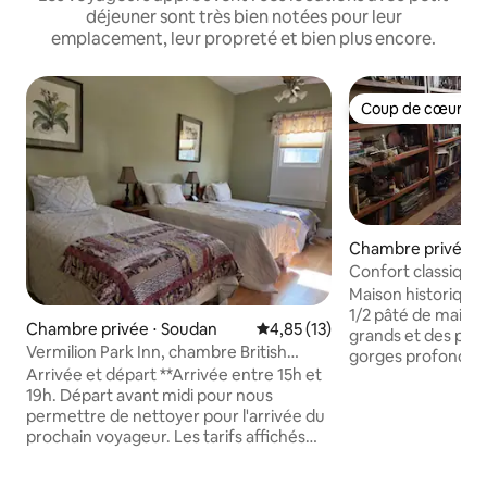
déjeuner sont très bien notées pour leur
emplacement, leur propreté et bien plus encore.
Coup de cœur vo
Coup de cœur vo
Chambre privée ⋅ 
Confort classique e
Park ~ Chambre 1
Maison historique
1/2 pâté de maison
Chambre privée ⋅ Soudan
Évaluation moyenne sur la base
4,85 (13)
grands et des plu
Vermilion Park Inn, chambre British
gorges profondes 
Garden #10 (2e étage)
Arrivée et départ **Arrivée entre 15h et
facile aux sentier
19h. Départ avant midi pour nous
pistes cyclables, 
permettre de nettoyer pour l'arrivée du
artisanal local, au
prochain voyageur. Les tarifs affichés
aux salles de spec
comprennent les taxes et les frais.**
Ce logement est 
Bienvenue au Vermilion Park Inn ! Notre
ligne de bus princ