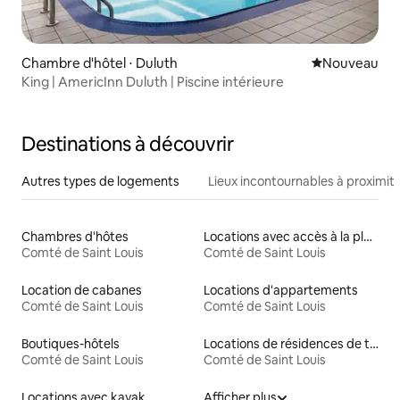
Chambre d'hôtel ⋅ Duluth
Nouvel hébe
Nouveau
King | AmericInn Duluth | Piscine intérieure
Destinations à découvrir
Autres types de logements
Lieux incontournables à proximit
Chambres d'hôtes
Locations avec accès à la plage
Comté de Saint Louis
Comté de Saint Louis
Location de cabanes
Locations d'appartements
Comté de Saint Louis
Comté de Saint Louis
Boutiques-hôtels
Locations de résidences de tourisme
Comté de Saint Louis
Comté de Saint Louis
Locations avec kayak
Afficher plus