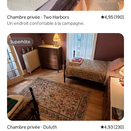
Chambre privée ⋅ Two Harbors
Évaluation moy
4,95 (190)
Un endroit confortable à la campagne.
Superhôte
Superhôte
Chambre privée ⋅ Duluth
Évaluation moy
4,93 (230)