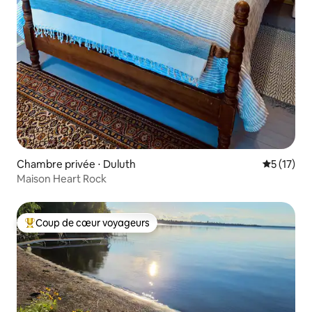
Chambre privée ⋅ Duluth
Évaluation
5 (17)
Maison Heart Rock
Coup de cœur voyageurs
Coups de cœur voyageurs les plus appréciés