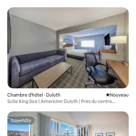
Chambre d'hôtel ⋅ Duluth
Nouvel hébe
Nouveau
Suite King Size | AmericInn Duluth | Près du centre
commercial
Superhôte
Superhôte