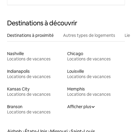
Destinations à découvrir
Destinations à proximité
Autres types de logements
Lie
Nashville
Chicago
Locations de vacances
Locations de vacances
Indianapolis
Louisville
Locations de vacances
Locations de vacances
Kansas City
Memphis
Locations de vacances
Locations de vacances
Branson
Afficher plus
Locations de vacances
Airbnb
États-Unis
Missouri
Saint-Louis