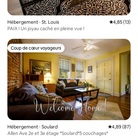
Hébergement ⋅ St. Louis
Évaluation mo
4,85 (13)
PAIX ! Un joyau caché en pleine vue !
Coup de cœur voyageurs
Coup de cœur voyageurs
Hébergement ⋅ Soulard
Évaluation mo
4,89 (87)
Allen Ave 2e et 3e étage *Soulard*5 couchages*