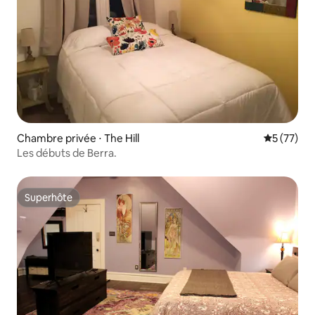
Chambre privée ⋅ The Hill
Évaluation
5 (77)
Les débuts de Berra.
Superhôte
Superhôte