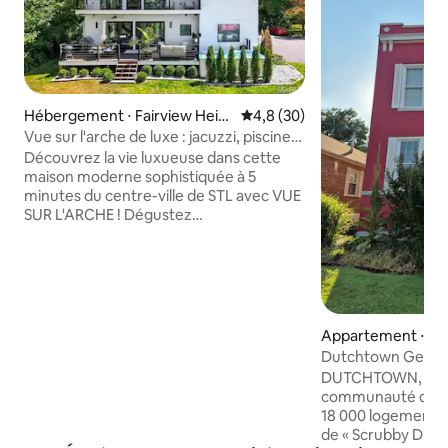
Hébergement ⋅ Fairview Heig
Évaluation moyenne sur la bas
4,8 (30)
hts
Vue sur l'arche de luxe : jacuzzi, piscine,
sauna, vin et petit déjeuner
Découvrez la vie luxueuse dans cette
maison moderne sophistiquée à 5
minutes du centre-ville de STL avec VUE
SUR L'ARCHE ! Dégustez
GRATUITEMENT du vin, de l'eau et du
petit déjeuner continental : 2 niveaux de
vastes terrasses extérieures. Ce
sanctuaire de 4 lits dispose de matelas
en mousse à mémoire de forme, d'une
baignoire spa de luxe, d'une baignoire en
Appartement ⋅ St.
croissant de 72 pouces, de 3 panneaux
Dutchtown Gem LL
de douche multifonctionnels, d'une
d'Arch
DUTCHTOWN, la p
piscine à cocktails/jacuzzi de 14 pieds,
communauté de St.
d'un sauna et de 2 cheminées.
18 000 logements. Connue sous le no
Renseignez-vous sur nos services
de « Scrubby Dutch
supplémentaires haut de gamme