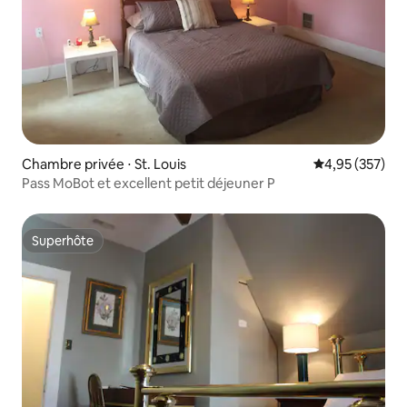
Chambre privée ⋅ St. Louis
Évaluation moy
4,95 (357)
Pass MoBot et excellent petit déjeuner P
Superhôte
Superhôte