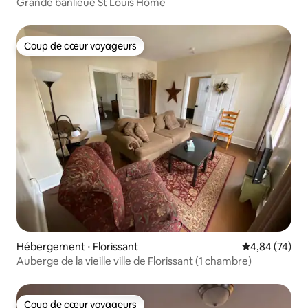
Grande banlieue St Louis Home
Coup de cœur voyageurs
Coup de cœur voyageurs
Hébergement ⋅ Florissant
Évaluation mo
4,84 (74)
Auberge de la vieille ville de Florissant (1 chambre)
Coup de cœur voyageurs