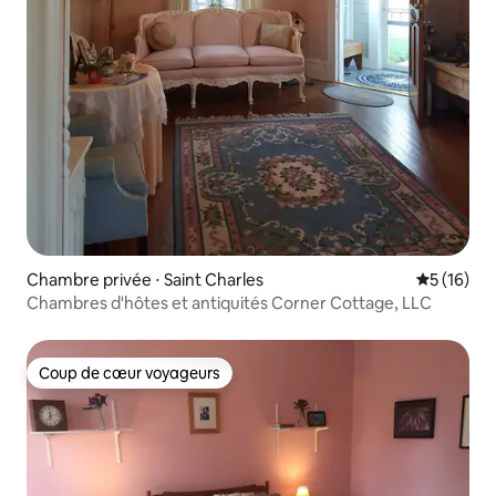
Chambre privée ⋅ Saint Charles
Évaluation
5 (16)
Chambres d'hôtes et antiquités Corner Cottage, LLC
Coup de cœur voyageurs
Coup de cœur voyageurs