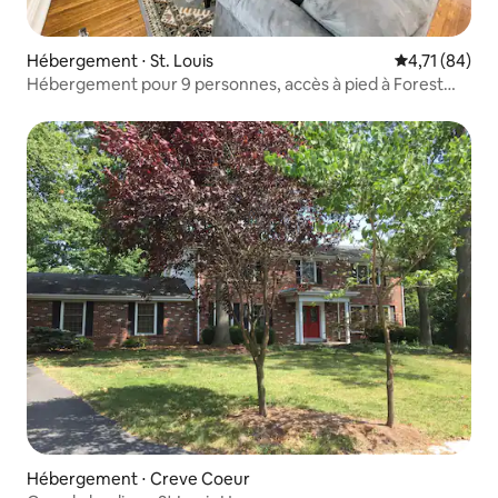
Hébergement ⋅ St. Louis
Évaluation mo
4,71 (84)
Hébergement pour 9 personnes, accès à pied à Forest
Park/WashU/Zoo/DelmarLoop
Hébergement ⋅ Creve Coeur