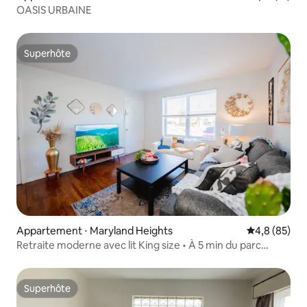
OASIS URBAINE
Superhôte
Superhôte
Appartement ⋅ Maryland Heights
Évaluation m
4,8 (85)
Retraite moderne avec lit King size • À 5 min du parc
Creve Coeur
Superhôte
Superhôte