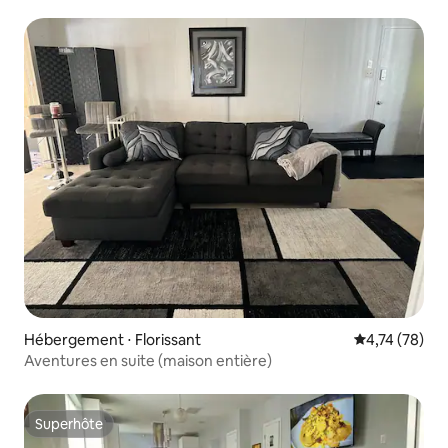
Hébergement ⋅ Florissant
Évaluation mo
4,74 (78)
Aventures en suite (maison entière)
Superhôte
Superhôte