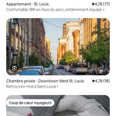
Appartement ⋅ St. Louis
Évaluation mo
4,78 (77)
Confortable 1BR en face du parc, entièrement équipé +
Chambre privée ⋅ Downtown West St. Louis
Évaluation mo
4,78 (18)
Retrouvez-moi à Saint Louie !
Coup de cœur voyageurs
Coup de cœur voyageurs