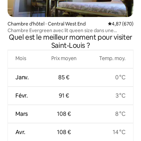
Chambre d'hôtel ⋅ Central West End
Évaluation moy
4,87 (670)
Chambre Evergreen avec lit queen size dans une
Quel est le meilleur moment pour visiter
chambre d'hôtes de CWE
Saint-Louis ?
Mois
Prix moyen
Temp. moy.
Janv.
85 €
0 °C
Févr.
91 €
3 °C
Mars
108 €
8 °C
Avr.
108 €
14 °C