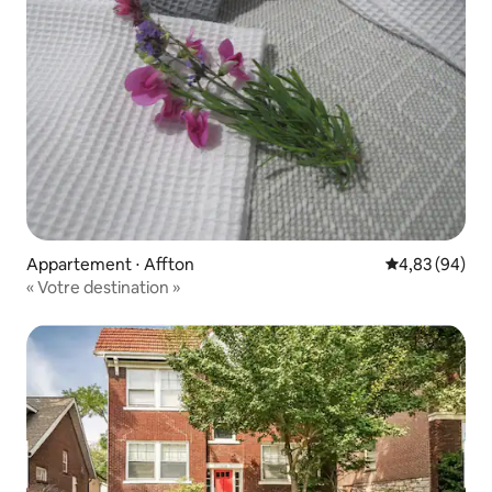
Appartement ⋅ Affton
Évaluation mo
4,83 (94)
« Votre destination »