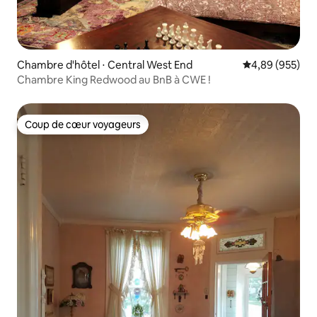
Chambre d'hôtel ⋅ Central West End
Évaluation moy
4,89 (955)
Chambre King Redwood au BnB à CWE !
Coup de cœur voyageurs
Coup de cœur voyageurs