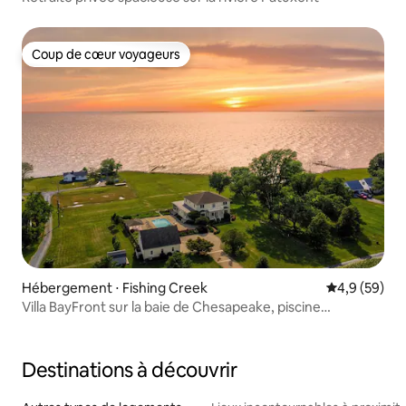
Coup de cœur voyageurs
Coup de cœur voyageurs
Hébergement ⋅ Fishing Creek
Évaluation m
4,9 (59)
Villa BayFront sur la baie de Chesapeake, piscine
récemment rénovée
Destinations à découvrir