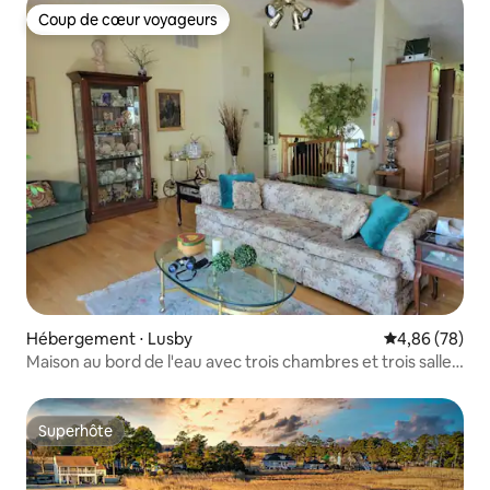
Coup de cœur voyageurs
Coup de cœur voyageurs
Hébergement ⋅ Lusby
Évaluation mo
4,86 (78)
Maison au bord de l'eau avec trois chambres et trois salles
de bain complètes
Superhôte
Superhôte