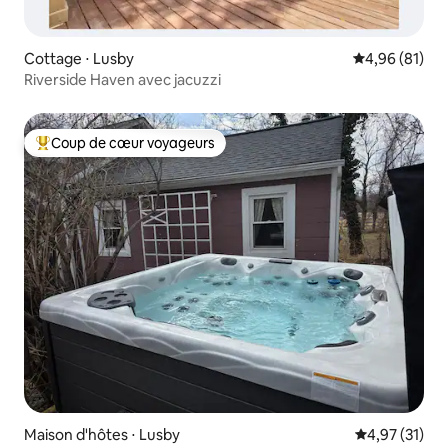
Cottage ⋅ Lusby
Évaluation mo
4,96 (81)
Riverside Haven avec jacuzzi
Coup de cœur voyageurs
Coups de cœur voyageurs les plus appréciés
Maison d'hôtes ⋅ Lusby
Évaluation mo
4,97 (31)