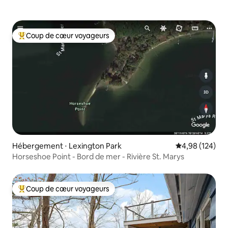
Coup de cœur voyageurs
Coups de cœur voyageurs les plus appréciés
Hébergement ⋅ Lexington Park
Évaluation moy
4,98 (124)
Horseshoe Point - Bord de mer - Rivière St. Marys
Coup de cœur voyageurs
Coups de cœur voyageurs les plus appréciés