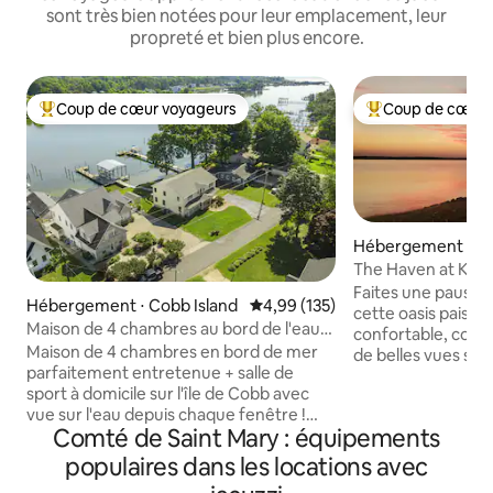
sont très bien notées pour leur emplacement, leur
propreté et bien plus encore.
Coup de cœur voyageurs
Coup de cœur 
Coups de cœur voyageurs les plus appréciés
Coups de cœur vo
Hébergement ⋅ M
The Haven at King
propre, accueillan
Faites une pause 
Hébergement ⋅ Cobb Island
Évaluation moyenne sur la base 
4,99 (135)
cette oasis paisibl
Maison de 4 chambres au bord de l'eau
confortable, conf
avec jacuzzi et borne de recharge
Maison de 4 chambres en bord de mer
de belles vues sur
parfaitement entretenue + salle de
depuis la chambre 
sport à domicile sur l'île de Cobb avec
Tout ce dont vous
vue sur l'eau depuis chaque fenêtre !
ici. Apportez sim
Comté de Saint Mary : équipements
Quatre vélos de plage et un quai privé
dents, vos vêteme
avec 4 kayaks, pour profiter du paisible
d'épicerie ! Vous allez adorer votre
populaires dans les locations avec
Neale Sound. Jacuzzi + terrasse privée à
séjour, avec un po