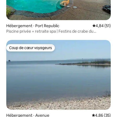
Hébergement ⋅ Port Republic
Évaluation mo
4,84 (51)
Piscine privée + retraite spa | Festins de crabe du
Maryland
Coup de cœur voyageurs
Coup de cœur voyageurs
Hébergement ⋅ Avenue
Évaluation mo
4,86 (35)