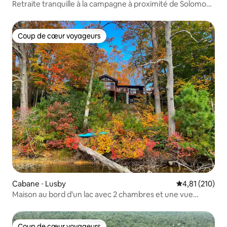
Retraite tranquille à la campagne à proximité de Solomons
Island
Coup de cœur voyageurs
Coup de cœur voyageurs
Cabane ⋅ Lusby
Évaluation moy
4,81 (210)
Maison au bord d'un lac avec 2 chambres et une vue
magnifique
Coup de cœur voyageurs