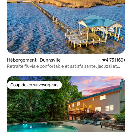
Hébergement ⋅ Dunnsville
Évaluation moy
4,75 (169)
Retraite fluviale confortable et satisfaisante, jacuzzi et
jeux
Coup de cœur voyageurs
Coup de cœur voyageurs