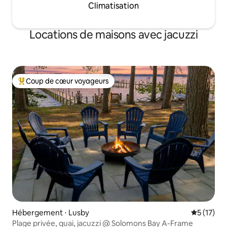
Climatisation
Locations de maisons avec jacuzzi
Coup de cœur voyageurs
Coups de cœur voyageurs les plus appréciés
Hébergement ⋅ Lusby
Évaluation
5 (17)
Plage privée, quai, jacuzzi @ Solomons Bay A-Frame