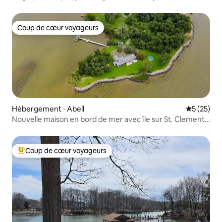
Coup de cœur voyageurs
Coup de cœur voyageurs
Hébergement ⋅ Abell
Évaluation
5 (25)
Nouvelle maison en bord de mer avec île sur St. Clements
Bay
Coup de cœur voyageurs
Coups de cœur voyageurs les plus appréciés