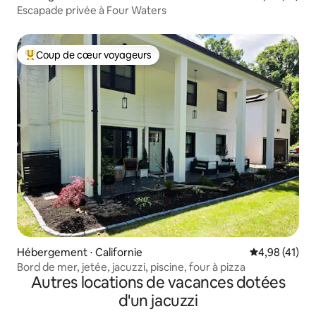
Escapade privée à Four Waters
Coup de cœur voyageurs
Coups de cœur voyageurs les plus appréciés
Hébergement ⋅ Californie
Évaluation mo
4,98 (41)
Bord de mer, jetée, jacuzzi, piscine, four à pizza
Autres locations de vacances dotées
d'un jacuzzi