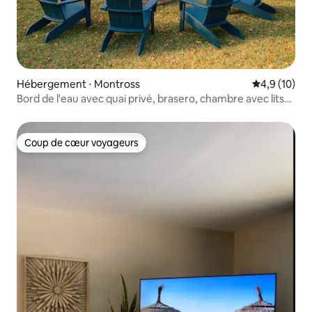
Hébergement ⋅ Montross
Évaluation m
4,9 (10)
Bord de l'eau avec quai privé, brasero, chambre avec lits
superposés
Coup de cœur voyageurs
Coup de cœur voyageurs