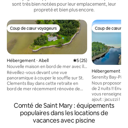
sont très bien notées pour leur emplacement, leur
propreté et bien plus encore.
Coup de cœur voyageurs
Coup de cœur vo
Coup de cœur voyageurs
Coup de cœur vo
Hébergement ⋅ Abell
Évaluation moyenne sur la b
5 (25)
Nouvelle maison en bord de mer avec île
Hébergement ⋅ Le
sur St. Clements Bay
Réveillez-vous devant une vue
ark
Serenity Bay-Pisci
panoramique à couper le souffle sur St.
Demandez des infos
Nous proposons m
Clements Bay dans cette retraite en
nuits !
de 2 nuits !! Env
bord de mer récemment rénovée de
vous renseigner à ce su
4 chambres à Abell, dans le Maryland.
ajout : jacuzzi ! Maison spacieuse,
Perchée sur une péninsule privée, la
Comté de Saint Mary : équipements
relaxante et pitto
maison dispose d'un quai de 48 m pour la
baie et accès en c
pêche au crabe et à la ligne, de plages
populaires dans les locations de
Chesapeake. Nous venons d'installer un
dans la baie, d'une île, d'une piscine, d'un
vacances avec piscine
spa !!! Les photos seront prises quand il
jacuzzi et d'un espace infini pour se
ne pleuvra plus. Six chambres et 5 salles
détendre au bord de l'eau. Pagayez