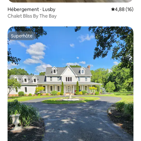
Hébergement ⋅ Lusby
Évaluation mo
4,88 (16)
Chalet Bliss By The Bay
Superhôte
Superhôte