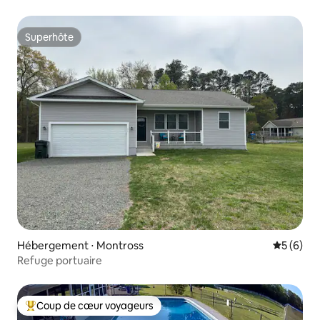
Superhôte
Superhôte
Hébergement ⋅ Montross
Évaluatio
5 (6)
Refuge portuaire
Coup de cœur voyageurs
Coups de cœur voyageurs les plus appréciés