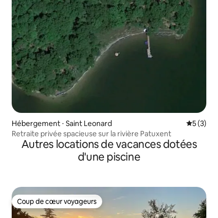
Hébergement ⋅ Saint Leonard
Évaluatio
5 (3)
Retraite privée spacieuse sur la rivière Patuxent
Autres locations de vacances dotées
d'une piscine
Coup de cœur voyageurs
Coup de cœur voyageurs