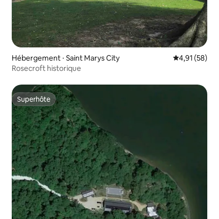
Hébergement ⋅ Saint Marys City
Évaluation mo
4,91 (58)
Rosecroft historique
Superhôte
Superhôte