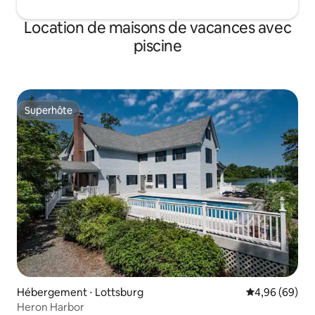
Location de maisons de vacances avec
piscine
Superhôte
Superhôte
Hébergement ⋅ Lottsburg
Évaluation mo
4,96 (69)
Heron Harbor