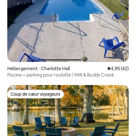
Hébergement ⋅ Charlotte Hall
Évaluation mo
4,95 (42)
Piscine + parking pour roulotte | MIR & Budds Creek
Coup de cœur voyageurs
Coup de cœur voyageurs