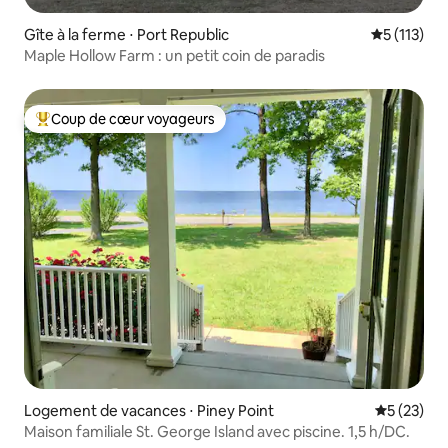
Gîte à la ferme ⋅ Port Republic
Évaluation 
5 (113)
Maple Hollow Farm : un petit coin de paradis
Coup de cœur voyageurs
Coups de cœur voyageurs les plus appréciés
Logement de vacances ⋅ Piney Point
Évaluation
5 (23)
Maison familiale St. George Island avec piscine. 1,5 h/DC.