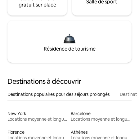
Salle de sport
gratuit sur place
Résidence de tourisme
Destinations à découvrir
Destinations populaires pour des séjours prolongés
Destinati
New York
Barcelone
Locations moyenne et longue durée
Locations moyenne et longue durée
Florence
Athènes
Locations moyenne et longue durée
Locations moyenne et longue durée