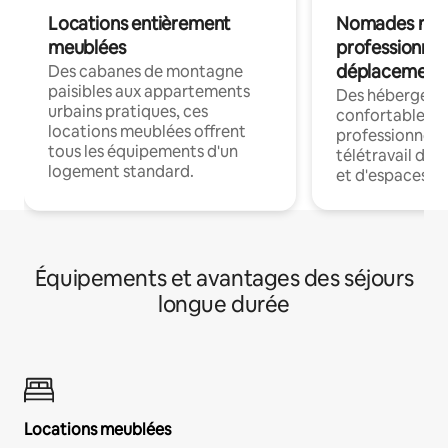
Locations entièrement
Nomades num
meublées
professionnel
déplacement
Des cabanes de montagne
paisibles aux appartements
Des hébergem
urbains pratiques, ces
confortables p
locations meublées offrent
professionnels
tous les équipements d'un
télétravail dis
logement standard.
et d'espaces de
Équipements et avantages des séjours
longue durée
Locations meublées