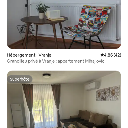
Hébergement ⋅ Vranje
Évaluation mo
4,86 (42)
Grand lieu privé à Vranje : appartement Mihajlovic
Superhôte
Superhôte