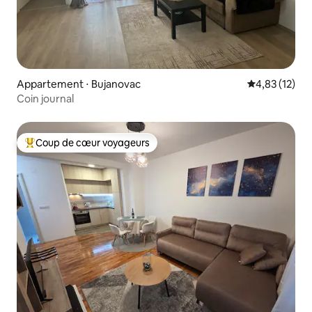
Appartement ⋅ Bujanovac
Évaluation mo
4,83 (12)
Coin journal
Coup de cœur voyageurs
Coups de cœur voyageurs les plus appréciés