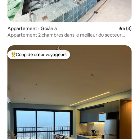
Appartement ⋅ Goiânia
Évaluatio
5 (3)
Appartement 2 chambres dans le meilleur du secteur
Marista
Coup de cœur voyageurs
Coups de cœur voyageurs les plus appréciés