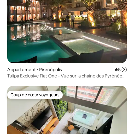
Appartement ⋅ Pirenópolis
Évaluatio
5 (3)
Tulipa Exclusive Flat One - Vue sur la chaîne des Pyrénées,
GO
Coup de cœur voyageurs
Coup de cœur voyageurs