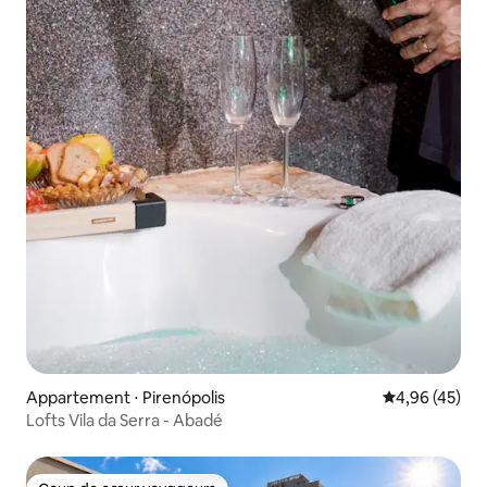
Appartement ⋅ Pirenópolis
Évaluation mo
4,96 (45)
Lofts Vila da Serra - Abadé