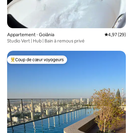
Appartement ⋅ Goiânia
Évaluation mo
4,97 (29)
Studio Vert | Hub | Bain à remous privé
Coup de cœur voyageurs
Coups de cœur voyageurs les plus appréciés