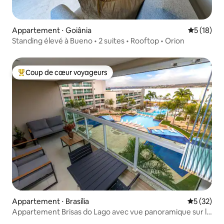
Appartement ⋅ Goiânia
Évaluation
5 (18)
Standing élevé à Bueno • 2 suites • Rooftop • Orion
Coup de cœur voyageurs
Coups de cœur voyageurs les plus appréciés
Appartement ⋅ Brasília
Évaluation
5 (32)
Appartement Brisas do Lago avec vue panoramique sur le
lac !