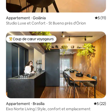
Appartement ⋅ Goiânia
Évaluatio
5 (11)
Studio Luxe et Confort - St Bueno près d'Órion
Coup de cœur voyageurs
Coups de cœur voyageurs les plus appréciés
Appartement ⋅ Brasília
Évaluation
5 (22)
Eixo Norte Living | Style, confort et emplacement