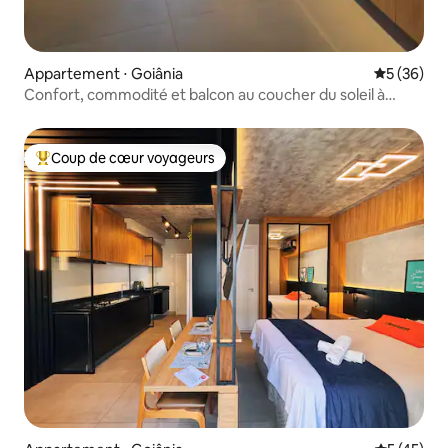
Appartement ⋅ Goiânia
Évaluation
5 (36)
Confort, commodité et balcon au coucher du soleil à
Bueno
Coup de cœur voyageurs
Coups de cœur voyageurs les plus appréciés