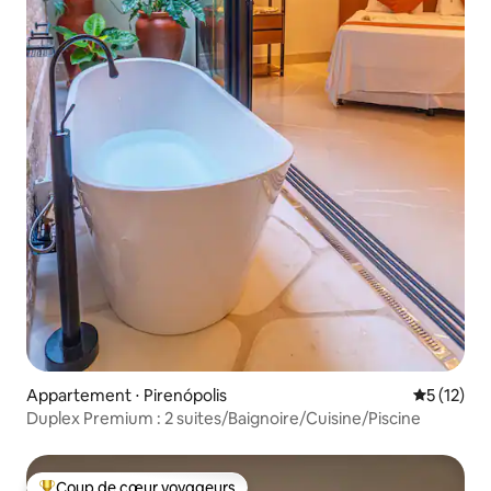
Appartement ⋅ Pirenópolis
Évaluation
5 (12)
Duplex Premium : 2 suites/Baignoire/Cuisine/Piscine
Coup de cœur voyageurs