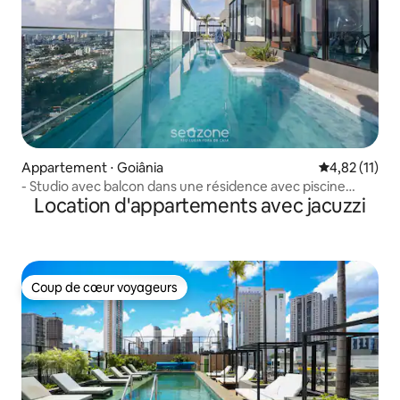
Appartement ⋅ Goiânia
Évaluation mo
4,82 (11)
- Studio avec balcon dans une résidence avec piscine
Location d'appartements avec jacuzzi
GYR0305
Coup de cœur voyageurs
Coup de cœur voyageurs