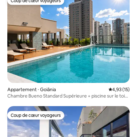
Coup de cœur voyageurs
Coup de cœur voyageurs
Appartement ⋅ Goiânia
Évaluation mo
4,93 (15)
Chambre Bueno Standard Supérieure + piscine sur le toit
et jacuzzi
Coup de cœur voyageurs
Coup de cœur voyageurs