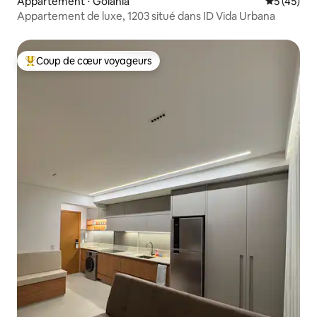
Appartement ⋅ Goiânia
Évaluation
5 (45)
Appartement de luxe, 1203 situé dans ID Vida Urbana
Coup de cœur voyageurs
Coups de cœur voyageurs les plus appréciés