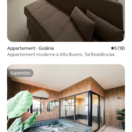
Appartement ⋅ Goiânia
Évaluation
5 (18)
Appartement moderne à Alto Bueno, Taí Residências
Superhôte
Superhôte