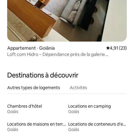
Appartement ⋅ Goiânia
Évaluation mo
4,91 (23)
Loft com Hidro – Dépendance près de la galerie
marchande Lozandes
Destinations à découvrir
Autres types de logements
Activités
Chambres d'hôtel
Locations en camping
Goiás
Goiás
Locations de maisons en terre
Locations de conteneurs d'expédition
Goiás
Goiás