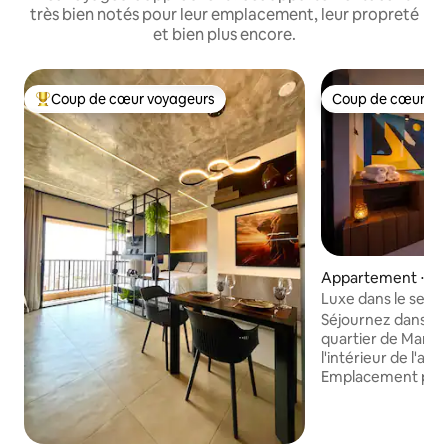
très bien notés pour leur emplacement, leur propreté
et bien plus encore.
Coup de cœur voyageurs
Coup de cœur vo
Coups de cœur voyageurs les plus appréciés
Coup de cœur vo
Appartement ⋅ Go
Luxe dans le secte
piscine privée
Séjournez dans la 
quartier de Marist
l'intérieur de l'ap
Emplacement privi
des meilleurs bars
boutiques et cafés,
Ricardo Paranhos.