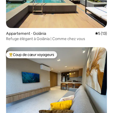
Appartement ⋅ Goiânia
Évaluation
5 (13)
Refuge élégant à Goiânia | Comme chez vous
Coup de cœur voyageurs
Coups de cœur voyageurs les plus appréciés