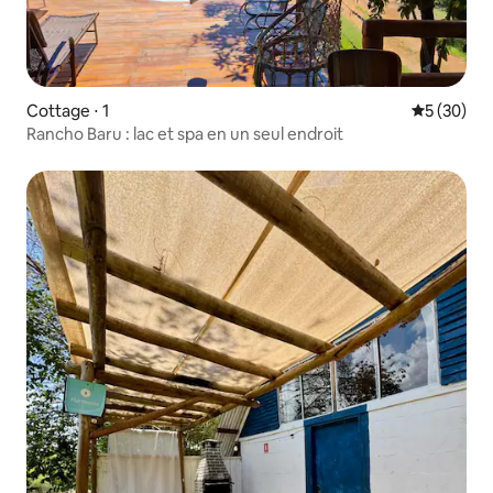
Cottage ⋅ 1
Évaluation
5 (30)
Rancho Baru : lac et spa en un seul endroit