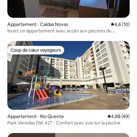
Appartement ⋅ Caldas Novas
Évaluation m
4,6 (10)
louez un appartement avec accès aux piscines du
Marinahotel
Coup de cœur voyageurs
Coup de cœur voyageurs
Appartement ⋅ Rio Quente
Évaluation mo
4,88 (49)
Park Veredas Flat 427 - Confort avec vue sur la piscine