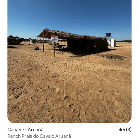
Cabane ⋅ Aruanã
Évaluatio
5 (3)
Ranch Praia do Cavalo Aruanã