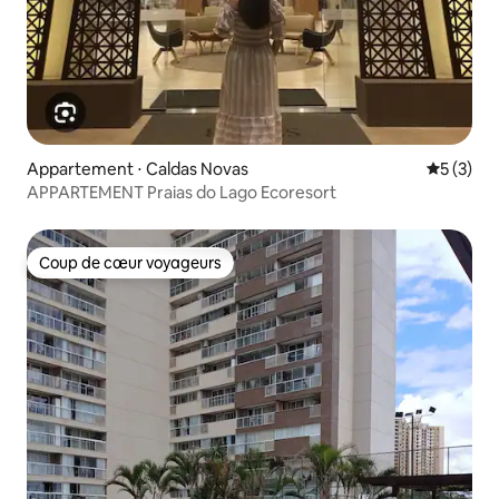
Appartement ⋅ Caldas Novas
Évaluatio
5 (3)
APPARTEMENT Praias do Lago Ecoresort
Coup de cœur voyageurs
Coup de cœur voyageurs