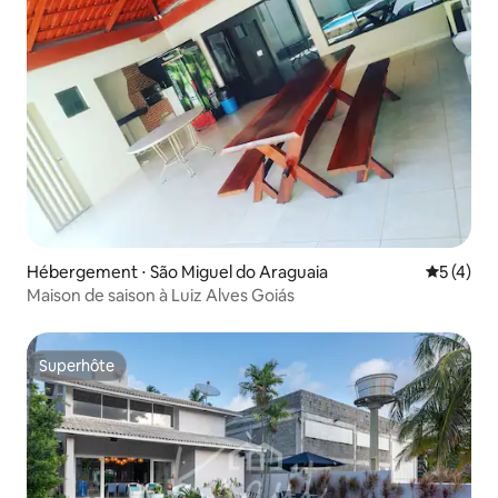
Hébergement ⋅ São Miguel do Araguaia
Évaluatio
5 (4)
Maison de saison à Luiz Alves Goiás
Superhôte
Superhôte