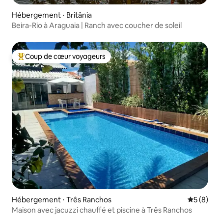
Hébergement ⋅ Britânia
Beira-Rio à Araguaia | Ranch avec coucher de soleil
Coup de cœur voyageurs
Coups de cœur voyageurs les plus appréciés
Hébergement ⋅ Três Ranchos
Évaluatio
5 (8)
Maison avec jacuzzi chauffé et piscine à Três Ranchos