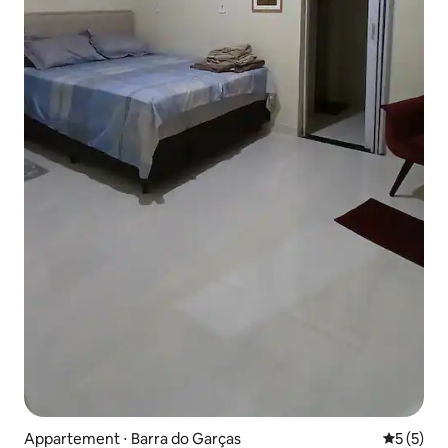
Appartement ⋅ Barra do Garças
Évaluatio
5 (5)