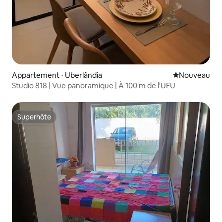
Appartement ⋅ Uberlândia
Nouvel hébe
Nouveau
Studio 818 | Vue panoramique | À 100 m de l'UFU
Superhôte
Superhôte