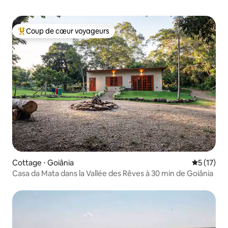
Coup de cœur voyageurs
Coups de cœur voyageurs les plus appréciés
Cottage ⋅ Goiânia
Évaluation
5 (17)
Casa da Mata dans la Vallée des Rêves à 30 min de Goiânia