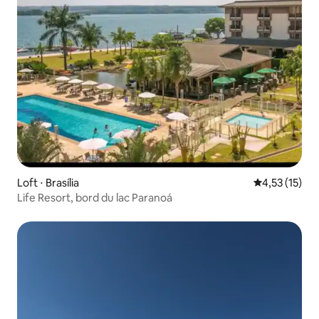
Loft ⋅ Brasília
Évaluation mo
4,53 (15)
Life Resort, bord du lac Paranoá