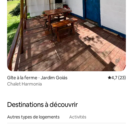
Gîte à la ferme ⋅ Jardim Goiás
Évaluation m
4,7 (23)
Chalet Harmonia
Destinations à découvrir
Autres types de logements
Activités