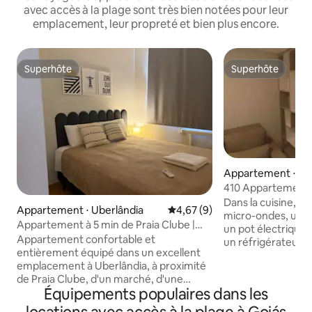
avec accès à la plage sont très bien notées pour leur
emplacement, leur propreté et bien plus encore.
Superhôte
Superhôte
Superhôte
Superhôte
Appartement ⋅ Ca
410 Appartement c
Dans la cuisine, n
Appartement ⋅ Uberlândia
Évaluation moyenne sur la bas
4,67 (9)
micro-ondes, une
Appartement à 5 min de Praia Clube |
un pot électrique,
Climatisation
Appartement confortable et
un réfrigérateur, 4
entièrement équipé dans un excellent
fourchettes, 4 co
emplacement à Uberlândia, à proximité
préparer un repas 
de Praia Clube, d'un marché, d'une
déjeuner, la cuisso
Équipements populaires dans les
boulangerie et d'une pharmacie.
Dans le salon, nou
Copropriété sécurisée avec concierge
technologie 4k, un 