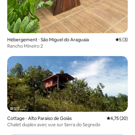
Hébergement ⋅ São Miguel do Araguaia
Évaluatio
5 (3)
Rancho Mineiro 2
Cottage ⋅ Alto Paraíso de Goiás
Évaluation mo
4,75 (20)
Chalet duplex avec vue sur Serra do Segredo