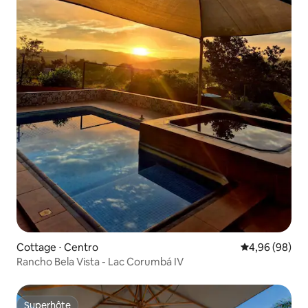
Cottage ⋅ Centro
Évaluation mo
4,96 (98)
Rancho Bela Vista - Lac Corumbá IV
Superhôte