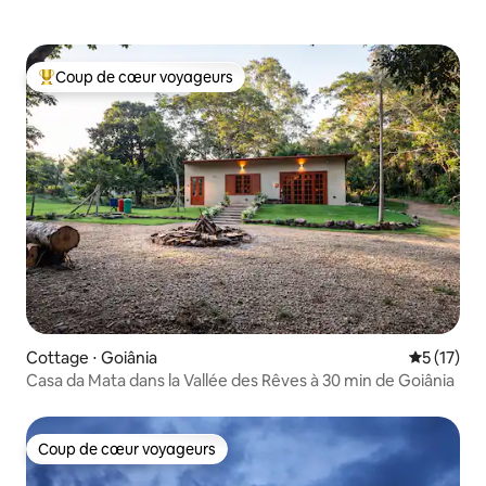
Coup de cœur voyageurs
Coups de cœur voyageurs les plus appréciés
Cottage ⋅ Goiânia
Évaluation
5 (17)
Casa da Mata dans la Vallée des Rêves à 30 min de Goiânia
Coup de cœur voyageurs
Coup de cœur voyageurs