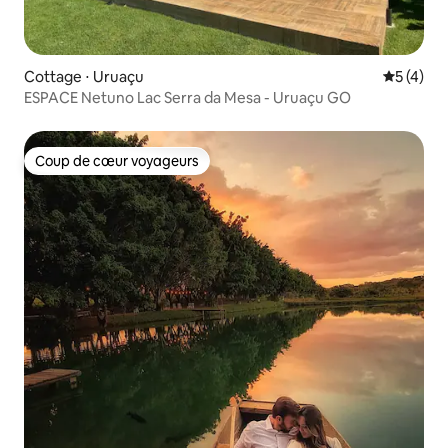
Cottage ⋅ Uruaçu
Évaluatio
5 (4)
ESPACE Netuno Lac Serra da Mesa - Uruaçu GO
Coup de cœur voyageurs
Coup de cœur voyageurs