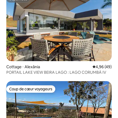
Superhôte
Cottage ⋅ Alexânia
Évaluation mo
4,96 (49)
PORTAIL LAKE VIEW BEIRA LAGO : LAGO CORUMBÁ IV
Coup de cœur voyageurs
Coup de cœur voyageurs