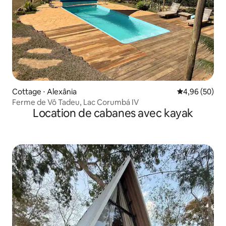
Cottage ⋅ Alexânia
Évaluation mo
4,96 (50)
Ferme de Vô Tadeu, Lac Corumbá IV
Location de cabanes avec kayak