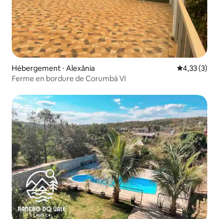
Hébergement ⋅ Alexânia
Évaluation m
4,33 (3)
Ferme en bordure de Corumbá VI