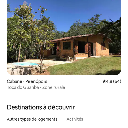
Cabane ⋅ Pirenópolis
Évaluation m
4,8 (64)
Toca do Guariba - Zone rurale
Destinations à découvrir
Autres types de logements
Activités