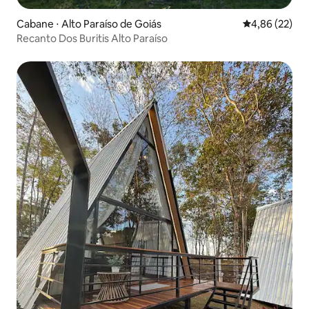
Cabane ⋅ Alto Paraíso de Goiás
Évaluation mo
4,86 (22)
Recanto Dos Buritis Alto Paraíso