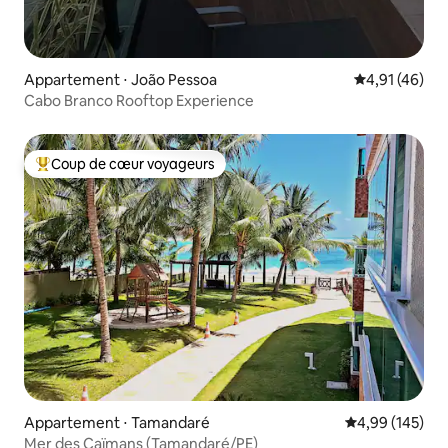
Appartement ⋅ João Pessoa
Évaluation mo
4,91 (46)
Cabo Branco Rooftop Experience
Coup de cœur voyageurs
Coups de cœur voyageurs les plus appréciés
Appartement ⋅ Tamandaré
Évaluation moy
4,99 (145)
Mer des Caïmans (Tamandaré/PE)