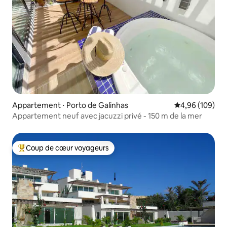
Appartement ⋅ Porto de Galinhas
Évaluation moy
4,96 (109)
Appartement neuf avec jacuzzi privé - 150 m de la mer
Coup de cœur voyageurs
Coups de cœur voyageurs les plus appréciés