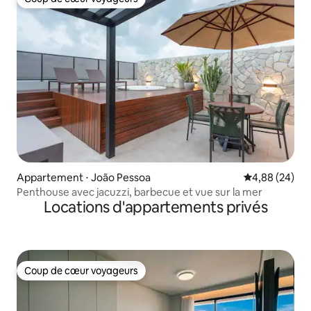
Coup de cœur voyageurs
Appartement ⋅ João Pessoa
Évaluation mo
4,88 (24)
Penthouse avec jacuzzi, barbecue et vue sur la mer
Locations d'appartements privés
Coup de cœur voyageurs
Coup de cœur voyageurs