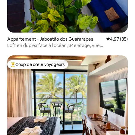
Appartement ⋅ Jaboatão dos Guararapes
Évaluation mo
4,97 (35)
Loft en duplex face à l'océan, 34e étage, vue
panoramique + piscine
Coup de cœur voyageurs
Coups de cœur voyageurs les plus appréciés