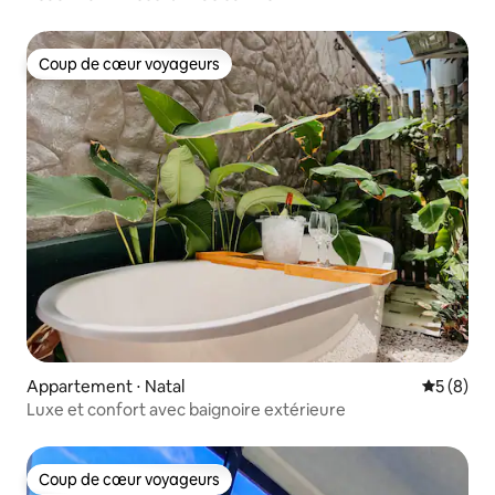
Coup de cœur voyageurs
Coup de cœur voyageurs
Appartement ⋅ Natal
Évaluatio
5 (8)
Luxe et confort avec baignoire extérieure
Coup de cœur voyageurs
Coup de cœur voyageurs