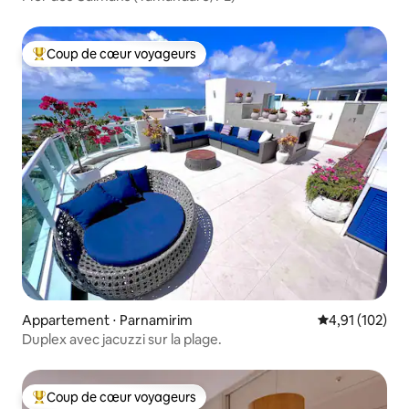
Coup de cœur voyageurs
Coups de cœur voyageurs les plus appréciés
Appartement ⋅ Parnamirim
Évaluation moy
4,91 (102)
Duplex avec jacuzzi sur la plage.
Coup de cœur voyageurs
Coups de cœur voyageurs les plus appréciés