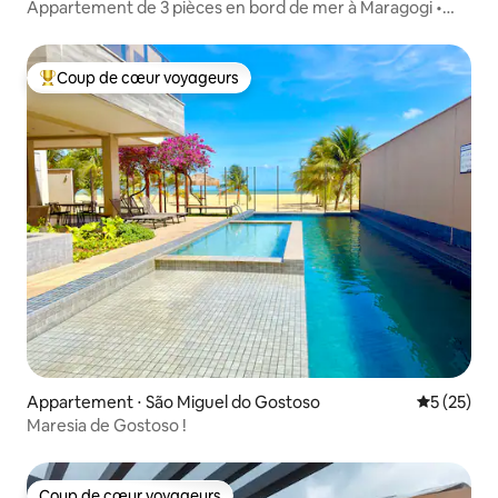
Appartement de 3 pièces en bord de mer à Maragogi •
1 salle de bain attenante
Coup de cœur voyageurs
Coups de cœur voyageurs les plus appréciés
Appartement ⋅ São Miguel do Gostoso
Évaluation
5 (25)
Maresia de Gostoso !
Coup de cœur voyageurs