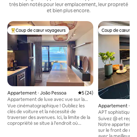
très bien notés pour leur emplacement, leur propreté
et bien plus encore.
Coup de cœur voyageurs
Coup de cœur vo
Coups de cœur voyageurs les plus appréciés
Coup de cœur vo
Appartement ⋅ João Pessoa
Évaluation moyenne sur la b
5 (24)
Appartement de luxe avec vue sur la
mer, les pieds dans le sable
Vue cinématographique ! Oubliez les
Appartement ⋅ Jo
clés de voiture et la nécessité de
APT sophistiqué à
traverser des avenues. Ici, la limite de la
mer !
Suivez @ et regarde
copropriété se situe à l'endroit où
Notre appartement
commence le sable. Nous proposons
sur le front de me
l'expérience exclusive par excellence :
avec la meilleure vu