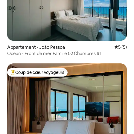
Appartement ⋅ João Pessoa
Évaluatio
5 (5)
Ocean - Front de mer Famille 02 Chambres #1
Coup de cœur voyageurs
Coups de cœur voyageurs les plus appréciés