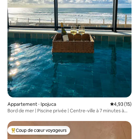
Appartement ⋅ Ipojuca
Évaluation mo
4,93 (15)
Bord de mer | Piscine privée | Centre-ville à 7 minutes à
pied
Coup de cœur voyageurs
Coups de cœur voyageurs les plus appréciés