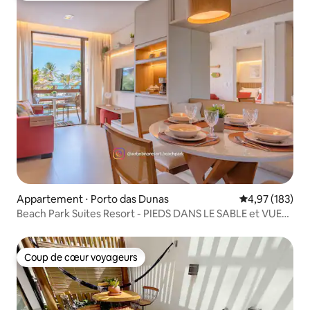
Appartement ⋅ Porto das Dunas
Évaluation moy
4,97 (183)
Beach Park Suites Resort - PIEDS DANS LE SABLE et VUE
SUR LA MER
Coup de cœur voyageurs
Coup de cœur voyageurs