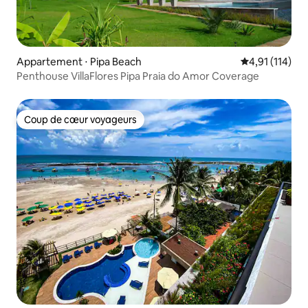
Appartement ⋅ Pipa Beach
Évaluation moy
4,91 (114)
Penthouse VillaFlores Pipa Praia do Amor Coverage
Coup de cœur voyageurs
Coup de cœur voyageurs