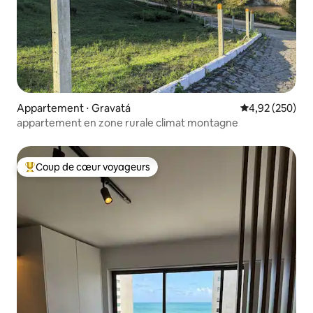
Appartement ⋅ Gravatá
Évaluation moy
4,92 (250)
appartement en zone rurale climat montagne
Coup de cœur voyageurs
Coups de cœur voyageurs les plus appréciés