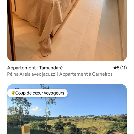
Appartement ⋅ Tamandaré
Évaluatio
5 (11)
Pé na Areia avec jacuzzi | Appartement à Carneiros
Coup de cœur voyageurs
Coups de cœur voyageurs les plus appréciés