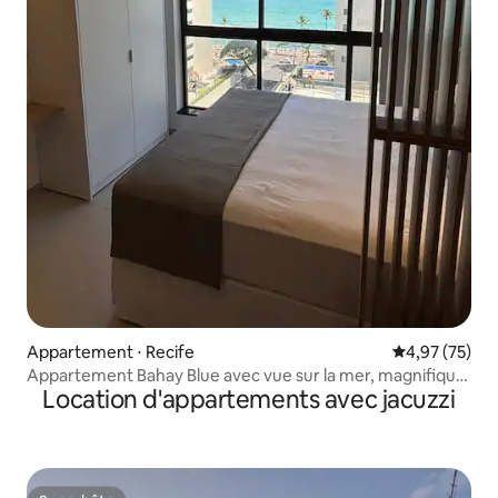
Appartement ⋅ Recife
Évaluation mo
4,97 (75)
Appartement Bahay Blue avec vue sur la mer, magnifique,
Location d'appartements avec jacuzzi
bon voyage !