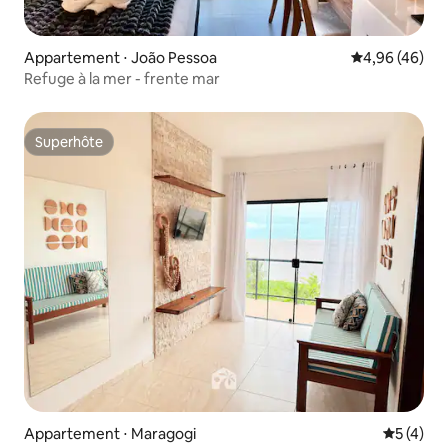
Appartement ⋅ João Pessoa
Évaluation mo
4,96 (46)
Refuge à la mer - frente mar
Superhôte
Superhôte
Appartement ⋅ Maragogi
Évaluatio
5 (4)