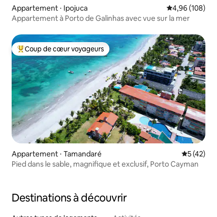
Appartement ⋅ Ipojuca
Évaluation moy
4,96 (108)
Appartement à Porto de Galinhas avec vue sur la mer
Coup de cœur voyageurs
Coups de cœur voyageurs les plus appréciés
Appartement ⋅ Tamandaré
Évaluation
5 (42)
Pied dans le sable, magnifique et exclusif, Porto Cayman
Destinations à découvrir