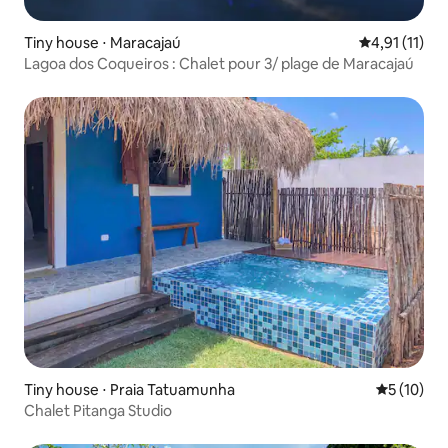
Tiny house ⋅ Maracajaú
Évaluation m
4,91 (11)
Lagoa dos Coqueiros : Chalet pour 3/ plage de Maracajaú
Tiny house ⋅ Praia Tatuamunha
Évaluation
5 (10)
Chalet Pitanga Studio