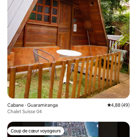
Cabane ⋅ Guaramiranga
Évaluation mo
4,88 (49)
Chalet Suisse 04
Coup de cœur voyageurs
Coup de cœur voyageurs