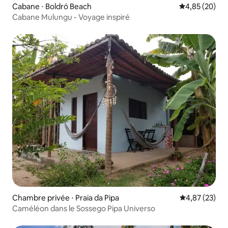
Cabane ⋅ Boldró Beach
Évaluation mo
4,85 (20)
Cabane Mulungu - Voyage inspiré
Chambre privée ⋅ Praia da Pipa
Évaluation mo
4,87 (23)
Caméléon dans le Sossego Pipa Universo