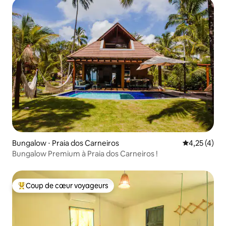
Bungalow ⋅ Praia dos Carneiros
Évaluation m
4,25 (4)
Bungalow Premium à Praia dos Carneiros !
Coup de cœur voyageurs
Coups de cœur voyageurs les plus appréciés