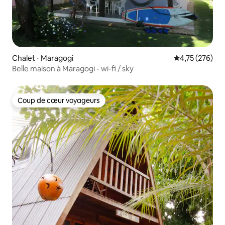
Chalet ⋅ Maragogi
Évaluation moy
4,75 (276)
Belle maison à Maragogi - wi-fi / sky
Coup de cœur voyageurs
Coup de cœur voyageurs