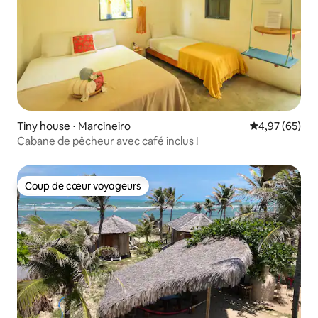
Tiny house ⋅ Marcineiro
Évaluation mo
4,97 (65)
Cabane de pêcheur avec café inclus !
Coup de cœur voyageurs
Coup de cœur voyageurs