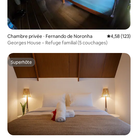
Chambre privée ⋅ Fernando de Noronha
Évaluation moy
4,58 (123)
Georges House – Refuge familial (5 couchages)
Superhôte
Superhôte