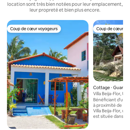
location sont très bien notées pour leur emplacement,
leur propreté et bien plus encore.
Coup de cœur voyageurs
Coup de cœur vo
Coup de cœur voyageurs
Coup de cœur vo
Cottage ⋅ Guaram
Villa Beija-Flor, 
Chalet 01
Bénéficiant d'un 
à proximité de la r
Villa Beija-Flor, 
est située dans la v
Pernambuquinho, 
10 km du centre-v