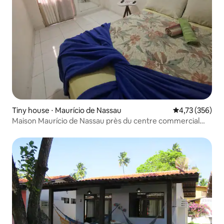
Tiny house ⋅ Maurício de Nassau
Évaluation moy
4,73 (356)
Maison Maurício de Nassau près du centre commercial
Difisora