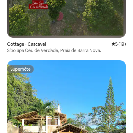
Cottage ⋅ Cascavel
Évaluation
5 (19)
Sítio Spa Céu de Verdade, Praia de Barra Nova.
Superhôte
Superhôte