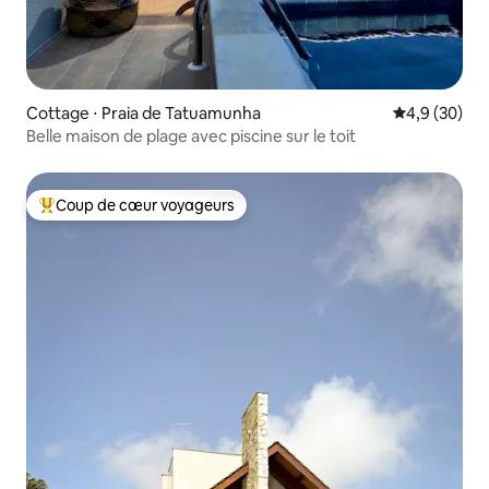
Cottage ⋅ Praia de Tatuamunha
Évaluation m
4,9 (30)
Belle maison de plage avec piscine sur le toit
Coup de cœur voyageurs
Coups de cœur voyageurs les plus appréciés