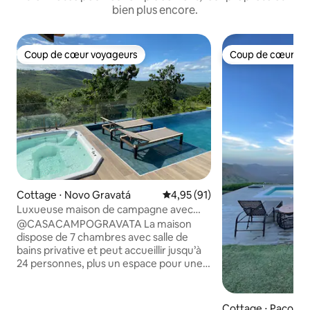
bien plus encore.
Coup de cœur voyageurs
Coup de cœur vo
Coup de cœur voyageurs
Coup de cœur vo
Cottage ⋅ Novo Gravatá
Évaluation moyenne sur la base
4,95 (91)
Luxueuse maison de campagne avec
espace gourmand et belle vue
@CASACAMPOGRAVATA La maison
dispose de 7 chambres avec salle de
bains privative et peut accueillir jusqu’à
24 personnes, plus un espace pour une
femme de ménage. Elle dispose d’un
salon spacieux, d’une salle à manger,
d’une cuisine entièrement équipée et
Cottage ⋅ Pacoti