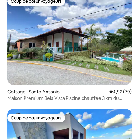
Coup de cœur voyageurs
Coup de cœur voyageurs
Cottage ⋅ Santo Antonio
Évaluation mo
4,92 (79)
Maison Premium Bela Vista Piscine chauffée 3 km du
centre
Coup de cœur voyageurs
Coup de cœur voyageurs