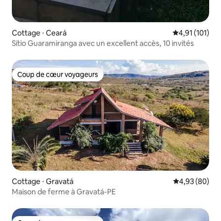
Cottage ⋅ Ceará
Évaluation moy
4,91 (101)
Sítio Guaramiranga avec un excellent accès, 10 invités
Coup de cœur voyageurs
Coup de cœur voyageurs
Cottage ⋅ Gravatá
Évaluation mo
4,93 (80)
Maison de ferme à Gravatá-PE