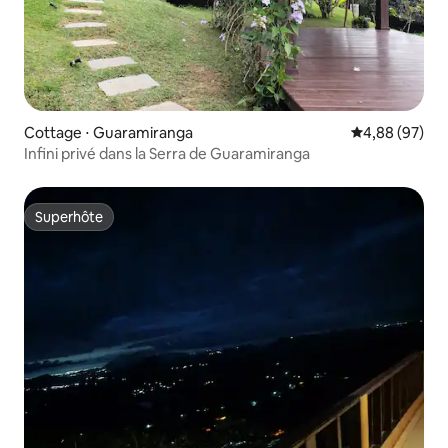
Cottage ⋅ Guaramiranga
Évaluation mo
4,88 (97)
Infini privé dans la Serra de Guaramiranga
Superhôte
Superhôte