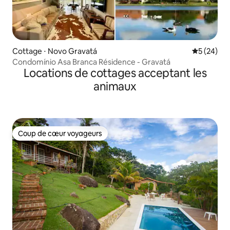
Cottage ⋅ Novo Gravatá
Évaluation
5 (24)
Condomínio Asa Branca Résidence - Gravatá
Locations de cottages acceptant les
animaux
Coup de cœur voyageurs
Coup de cœur voyageurs