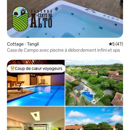
Cottage ⋅ Tangil
Évaluation
5 (47)
Casa de Campo avec piscine à débordement infini et spa
Coup de cœur voyageurs
Coups de cœur voyageurs les plus appréciés