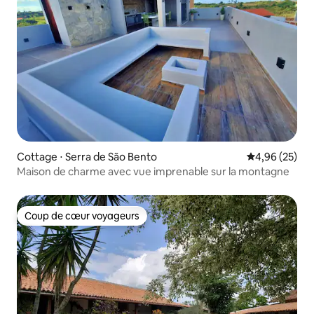
Cottage ⋅ Serra de São Bento
Évaluation mo
4,96 (25)
Maison de charme avec vue imprenable sur la montagne
Coup de cœur voyageurs
Coup de cœur voyageurs