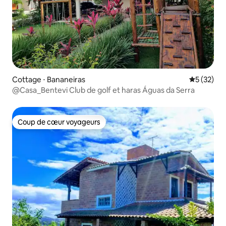
Cottage ⋅ Bananeiras
Évaluation
5 (32)
@Casa_Bentevi Club de golf et haras Águas da Serra
Coup de cœur voyageurs
Coup de cœur voyageurs