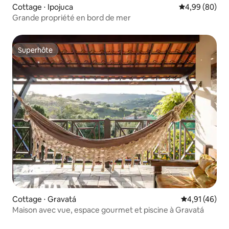
Cottage ⋅ Ipojuca
Évaluation mo
4,99 (80)
Grande propriété en bord de mer
Superhôte
Superhôte
Cottage ⋅ Gravatá
Évaluation mo
4,91 (46)
Maison avec vue, espace gourmet et piscine à Gravatá