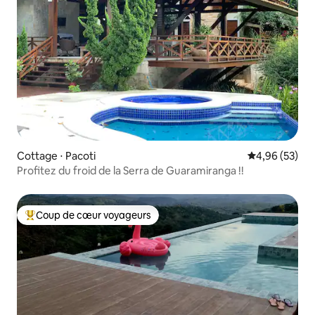
Cottage ⋅ Pacoti
Évaluation mo
4,96 (53)
Profitez du froid de la Serra de Guaramiranga !!
Coup de cœur voyageurs
Coups de cœur voyageurs les plus appréciés