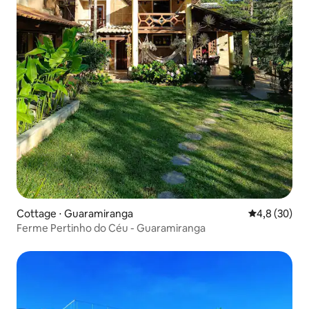
Cottage ⋅ Guaramiranga
Évaluation m
4,8 (30)
Ferme Pertinho do Céu - Guaramiranga