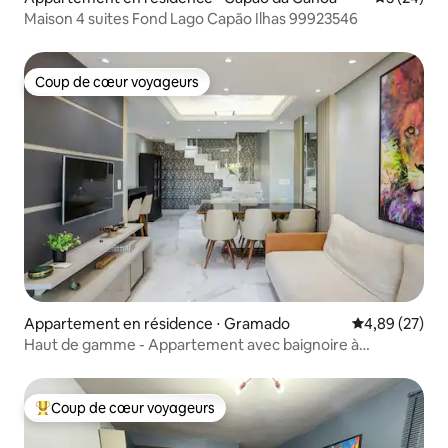
Maison 4 suites Fond Lago Capão Ilhas 99923546
Coup de cœur voyageurs
Coup de cœur voyageurs
Appartement en résidence ⋅ Gramado
Évaluation mo
4,89 (27)
Haut de gamme - Appartement avec baignoire à
Gramado
Coup de cœur voyageurs
Coups de cœur voyageurs les plus appréciés