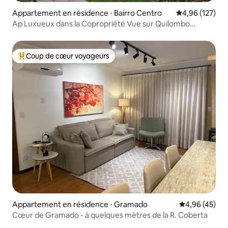
Appartement en résidence ⋅ Bairro Centro
Évaluation moy
4,96 (127)
Ap Luxueux dans la Copropriété Vue sur Quilombo
Centre
Coup de cœur voyageurs
Coups de cœur voyageurs les plus appréciés
Appartement en résidence ⋅ Gramado
Évaluation mo
4,96 (45)
Cœur de Gramado - à quelques mètres de la R. Coberta