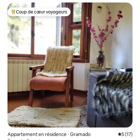
Coup de cœur voyageurs
Coups de cœur voyageurs les plus appréciés
Appartement en résidence ⋅ Gramado
Évaluation
5 (17)