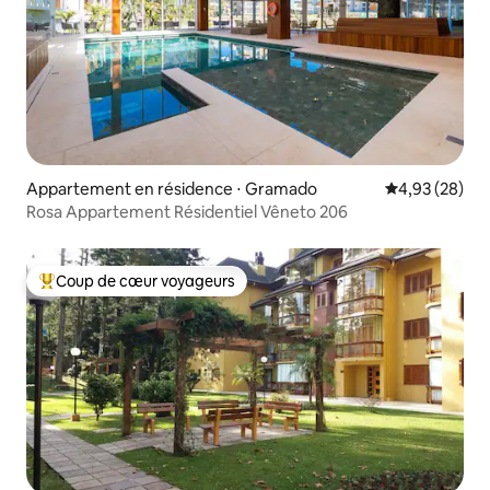
Appartement en résidence ⋅ Gramado
Évaluation mo
4,93 (28)
Rosa Appartement Résidentiel Vêneto 206
Coup de cœur voyageurs
Coups de cœur voyageurs les plus appréciés