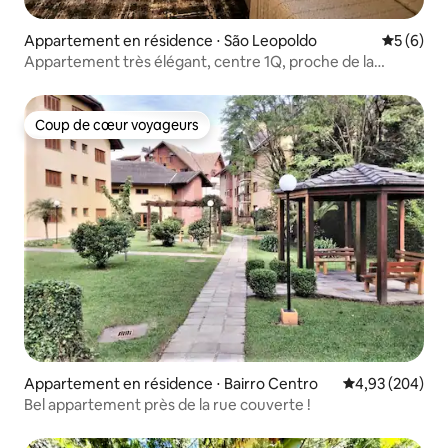
Appartement en résidence ⋅ São Leopoldo
Évaluatio
5 (6)
Appartement très élégant, centre 1Q, proche de la
BR116/AR
Coup de cœur voyageurs
Coup de cœur voyageurs
Appartement en résidence ⋅ Bairro Centro
Évaluation moy
4,93 (204)
Bel appartement près de la rue couverte !