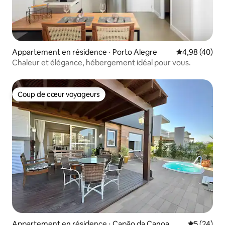
Appartement en résidence ⋅ Porto Alegre
Évaluation mo
4,98 (40)
Chaleur et élégance, hébergement idéal pour vous.
Coup de cœur voyageurs
Coup de cœur voyageurs
Appartement en résidence ⋅ Capão da Canoa
Évaluation
5 (24)