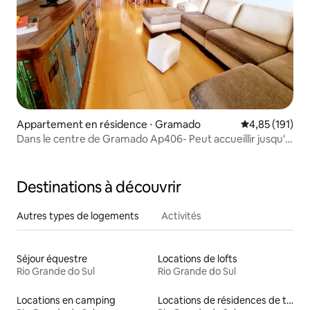
Appartement en résidence ⋅ Gramado
Évaluation moy
4,85 (191)
Dans le centre de Gramado Ap406- Peut accueillir jusqu'à
4 personnes !
Destinations à découvrir
Autres types de logements
Activités
Séjour équestre
Locations de lofts
Rio Grande do Sul
Rio Grande do Sul
Locations en camping
Locations de résidences de tourisme