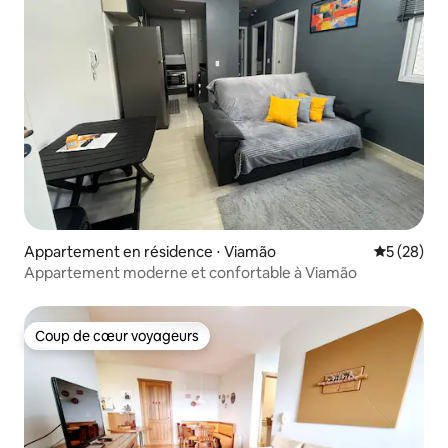
Appartement en résidence ⋅ Viamão
Évaluation
5 (28)
Appartement moderne et confortable à Viamão
Coup de cœur voyageurs
Coup de cœur voyageurs