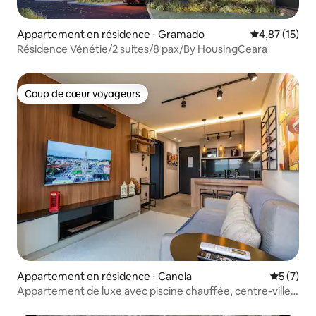
Appartement en résidence ⋅ Gramado
Évaluation mo
4,87 (15)
Résidence Vénétie/2 suites/8 pax/By HousingCeara
Coup de cœur voyageurs
Coup de cœur voyageurs
Appartement en résidence ⋅ Canela
Évaluatio
5 (7)
Appartement de luxe avec piscine chauffée, centre-ville
de Canela