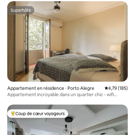
Superhôte
Superhôte
Appartement en résidence ⋅ Porto Alegre
Évaluation moy
4,79 (185)
Appartement incroyable dans un quartier chic - wifi
350mb, climatisation
Coup de cœur voyageurs
Coups de cœur voyageurs les plus appréciés