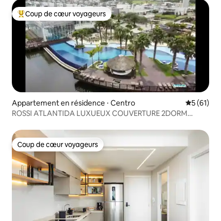
Coup de cœur voyageurs
Coups de cœur voyageurs les plus appréciés
Appartement en résidence ⋅ Centro
Évaluation
5 (61)
ROSSI ATLANTIDA LUXUEUX COUVERTURE 2DORM
Condominium
Coup de cœur voyageurs
Coup de cœur voyageurs