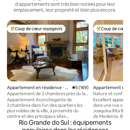
d'appartements sont très bien notées pour leur
emplacement, leur propreté et bien plus encore.
Coup de cœur voyageurs
Coup de cœur 
Coups de cœur voyageurs les plus appréciés
Coups de cœur vo
Appartement en résidence ⋅ G
Évaluation moyenne sur la ba
5 (169)
Appartement en r
ramado
⋅ Gramado
Appartement de 2 chambres près du lac
Nature et confort 
noir !
Borges de Medeir
Appartement Aconchegante de
Excellent apparte
2 chambres dans l'un des quartiers les
dans une rue calme
plus nobles de la ville, à proximité du
Joaquina Rita Bier
centre et des principaux sites
de Medeiros. Bien 
Rio Grande do Sul : équipements
touristiques. Equipado et décoré
dispose d'une conn
conformément au style de la Serra
télévisions intelli