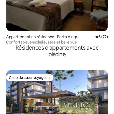
Appartement en résidence ⋅ Porto Alegre
Évaluation
5 (72)
Confortable, ensoleillé, aéré et belle vue !
Résidences d'appartements avec
piscine
Coup de cœur voyageurs
Coup de cœur voyageurs