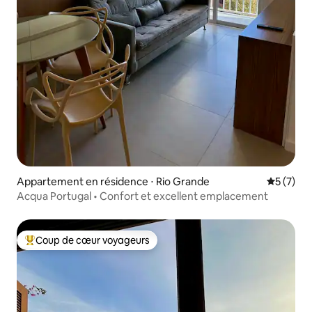
Appartement en résidence ⋅ Rio Grande
Évaluatio
5 (7)
Acqua Portugal • Confort et excellent emplacement
Coup de cœur voyageurs
Coups de cœur voyageurs les plus appréciés