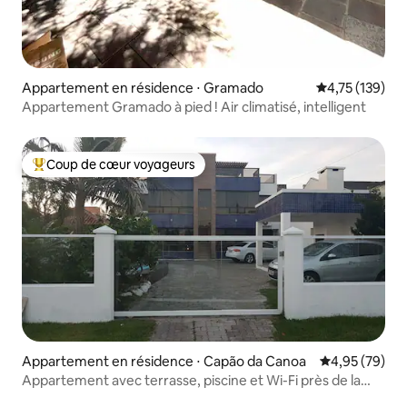
Appartement en résidence ⋅ Gramado
Évaluation moy
4,75 (139)
Appartement Gramado à pied ! Air climatisé, intelligent
Coup de cœur voyageurs
Coups de cœur voyageurs les plus appréciés
Appartement en résidence ⋅ Capão da Canoa
Évaluation mo
4,95 (79)
Appartement avec terrasse, piscine et Wi-Fi près de la
mer !