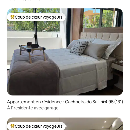
Coup de cœur voyageurs
Coups de cœur voyageurs les plus appréciés
Appartement en résidence ⋅ Cachoeira do Sul
Évaluation moy
4,95 (131)
À Presidente avec garage
Coup de cœur voyageurs
Coups de cœur voyageurs les plus appréciés