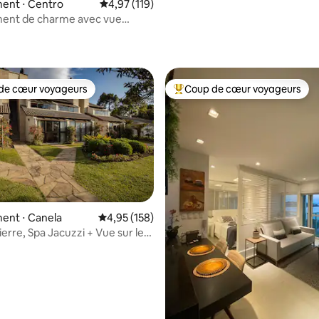
ent ⋅ Centro
Évaluation moyenne sur la base de 119 comme
4,97 (119)
ent de charme avec vue
ue, Wi-Fi, piscine
de cœur voyageurs
Coup de cœur voyageurs
 cœur voyageurs les plus appréciés
Coups de cœur voyageurs les p
ent ⋅ Canela
Évaluation moyenne sur la base de 158 comme
4,95 (158)
ierre, Spa Jacuzzi + Vue sur le
 la base de 107 commentaires : 4,97 sur 5