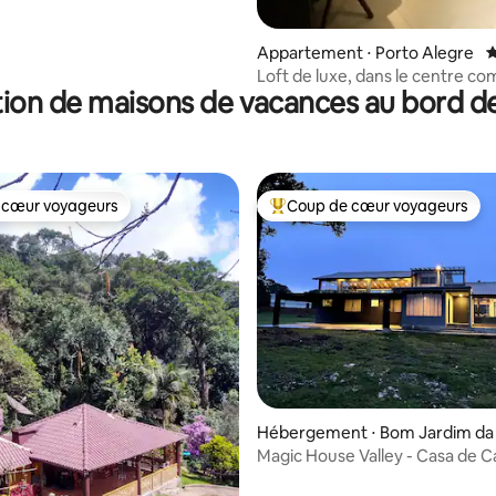
Appartement ⋅ Porto Alegre
É
Loft de luxe, dans le centre co
ion de maisons de vacances au bord de
avec balcon donnant sur le Gua
 cœur voyageurs
Coup de cœur voyageurs
 cœur voyageurs
Coups de cœur voyageurs les p
 sur la base de 17 commentaires : 5 sur 5
Hébergement ⋅ Bom Jardim da
erra
Magic House Valley - Casa de 
Minimalista