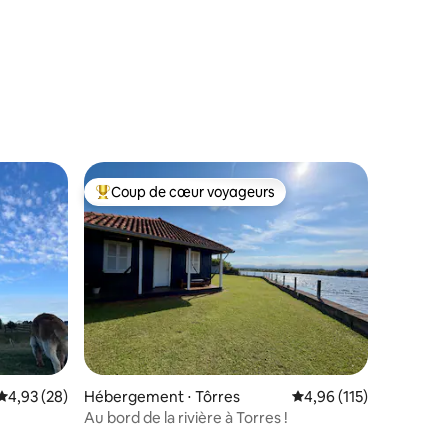
taires : 4,89 sur 5
Coup de cœur voyageurs
Coups de cœur voyageurs les plus appréciés
Évaluation moyenne sur la base de 28 commentaires : 4,93 sur 5
4,93 (28)
Hébergement ⋅ Tôrres
Évaluation moyenne sur
4,96 (115)
Au bord de la rivière à Torres !