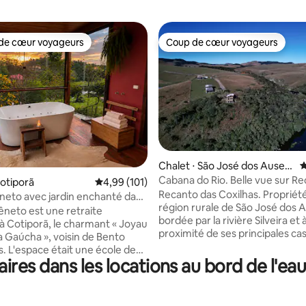
de cœur voyageurs
Coup de cœur voyageurs
 cœur voyageurs les plus appréciés
Coup de cœur voyageurs
r la base de 101 commentaires : 4,9 sur 5
Chalet ⋅ São José dos Ausen
É
tes
Cabana do Rio. Belle vue sur R
Cotiporã
Évaluation moyenne sur la base de 101 comme
4,99 (101)
Coxilhas
Recanto das Coxilhas. Propriété
neto avec jardin enchanté dans
région rurale de São José dos 
agnes
neto est une retraite
bordée par la rivière Silveira et 
 à Cotiporã, le charmant « Joyau
proximité de ses principales ca
a Gaúcha », voisin de Bento
sur la route touristique d'Apar
. L'espace était une école de
Serra. Cabane rustique et confortable,
res dans les locations au bord de l'eau
02 (où ma mère était
avec une terrasse et une vue
e) et aujourd'hui, il a été
panoramique sur la rivière et la
nt restauré pour allier confort,
indigène. Tourisme élevé à plus
tradition italienne. Vous y