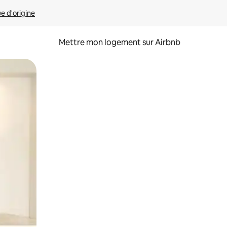
ue d'origine
Mettre mon logement sur Airbnb
sant glisser.