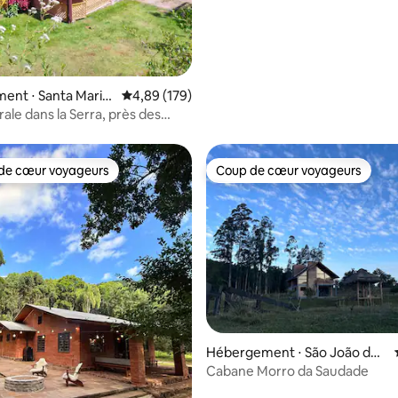
ent ⋅ Santa Maria
Évaluation moyenne sur la base de 179 commen
4,89 (179)
ale dans la Serra, près des
de cœur voyageurs
Coup de cœur voyageurs
 cœur voyageurs les plus appréciés
Coup de cœur voyageurs
Hébergement ⋅ São João do
Polêsine
Cabane Morro da Saudade