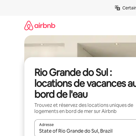
Aller
Certai
directement
au
contenu
Rio Grande do Sul :
locations de vacances a
bord de l'eau
Trouvez et réservez des locations uniques de
logements en bord de mer sur Airbnb
Adresse
Lorsque les résultats s'affichent, utilisez les flèc