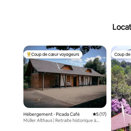
Locat
Coup de cœur voyageurs
Coup de
Coups de cœur voyageurs les plus appréciés
Coup de
Hébergement ⋅ Picada Café
Évaluation moyenne
5 (17)
Müller Althaus | Retraite historique à
Serra Gaúcha