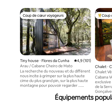
Coup de cœur voyageurs
Coup 
Coup de cœur voyageurs
Coups de
Tiny house ⋅ Flores da Cunha
Évaluation moyenne su
4,9 (101)
Arau / Cabane Cheiro de Mato
Chalet ⋅ 
La recherche du nouveau et du différent
Chalet Vê
nous incite à grimper sur la plus haute
les mont
Cabana Vê
cime du plus grand pin, sur la plus haute
exclusive
montagne pour pouvoir regarder ...
de la Serr
regarder autour de vous, de tous les
Gonçalves
côtés, regarder au-delà, là où les yeux ne
Équipements populai
1950 à 20
peuvent pas atteindre, parce que oui, je
enseignant
veux voir tout ce que cette vie me
entièreme
permet de voir, de ressentir, de vivre et
design et 