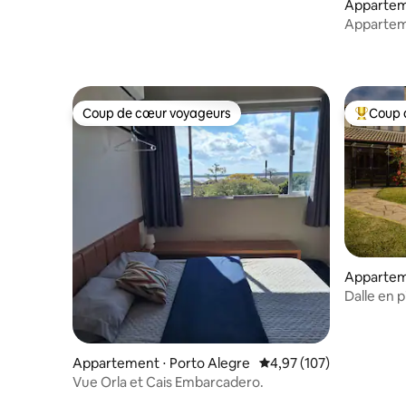
Appartem
Appartem
panoramiq
Coup de cœur voyageurs
Coup 
Coup de cœur voyageurs
Coups de
Appartem
Dalle en p
lac
Appartement ⋅ Porto Alegre
Évaluation moyenne sur
4,97 (107)
Vue Orla et Cais Embarcadero.