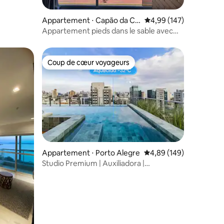
ntaires : 4,97 sur 5
Appartement ⋅ Capão da Ca
Évaluation moyenne sur
4,99 (147)
noa
Appartement pieds dans le sable avec
vue sur la mer
Coup de cœur voyageurs
lus appréciés
Coup de cœur voyageurs
ntaires : 4,95 sur 5
Appartement ⋅ Porto Alegre
Évaluation moyenne sur
4,89 (149)
Studio Premium | Auxiliadora |
Piscine + infrastructures 24 h/24