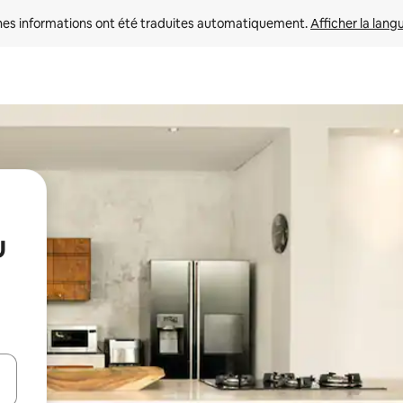
nes informations ont été traduites automatiquement. 
Afficher la lang
u
hes vers le haut et vers le bas pour les parcourir ou en appuyant et en fai