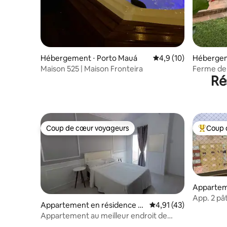
Hébergement ⋅ Porto Mauá
Évaluation moyenne s
4,9 (10)
Hébergem
Maison 525 | Maison Fronteira
Ferme de 
Ré
Coup de cœur voyageurs
Coup 
Coup de cœur voyageurs
Coups de
Appartem
Capão da
App. 2 pâ
Appartement en résidence ⋅
Évaluation moyenne su
4,91 (43)
sur la me
Rio Grande
Appartement au meilleur endroit de
Cassino - vue sur la plage