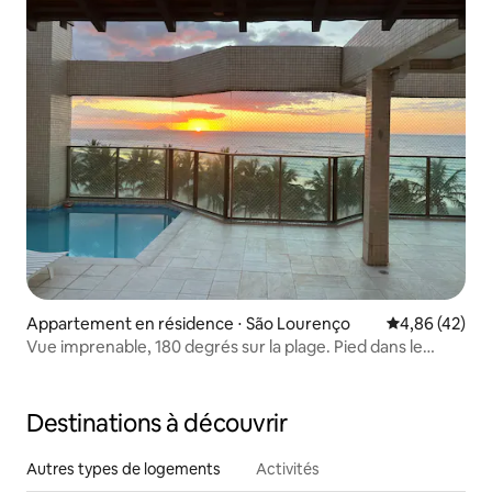
Appartement en résidence ⋅ São Lourenço
Évaluation mo
4,86 (42)
Vue imprenable, 180 degrés sur la plage. Pied dans le
sable,
Destinations à découvrir
Autres types de logements
Activités