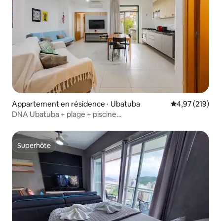
Appartement en résidence ⋅ Ubatuba
Évaluation moy
4,97 (219)
DNA Ubatuba + plage + piscine
chauffée + sauna + chambre pour enfants
Superhôte
Superhôte