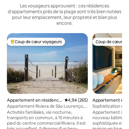
Les voyageurs approuvent : ces résidences
d'appartements près de la plage sont très bien notées
pour leur emplacement, leur propreté et bien plus
encore.
Coup de cœur voyageurs
Coup de cœur vo
Coups de cœur voyageurs les plus appréciés
Coup de cœur vo
Appartement en résidence
Évaluation moyenne sur la base 
4,94 (265)
Appartement en r
⋅ Riviera de São Lourenço/B
Riviera de São Lo
Appartement Riviera de São Lourenço,
Sophistication et p
ertioga
Module 3, pieds dans le sable
la Riviera
Activités familiales, vie nocturne,
Appartement incro
transports en commun, à 15 minutes à
nouveau bâtiment
pied du centre commercial Riviera. Il est
sophistiquée et fo
très accueillant. Il dispose d'un beau
maison en hiver q