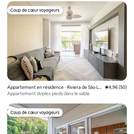
Coup de cœur voyageurs
Coup de cœur voyageurs
Appartement en résidence ⋅ Riviera de São Lo
Évaluation mo
4,96 (50)
urenço
Appartement duplex pieds dans le sable
Coup de cœur voyageurs
Coup de cœur voyageurs