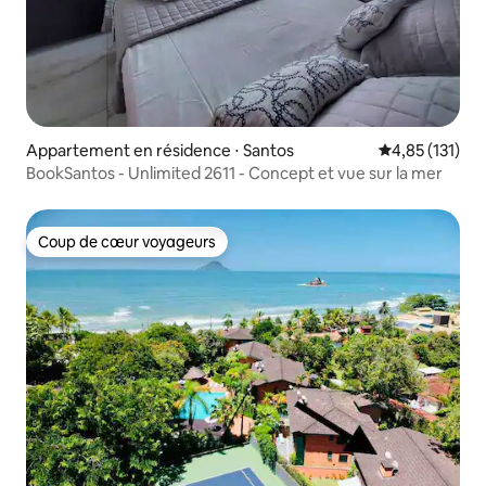
Appartement en résidence ⋅ Santos
Évaluation moy
4,85 (131)
BookSantos - Unlimited 2611 - Concept et vue sur la mer
Coup de cœur voyageurs
Coup de cœur voyageurs