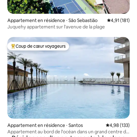
Appartement en résidence ⋅ São Sebastião
Évaluation moy
4,91 (181)
Juquehy appartement sur l'avenue de la plage
Coup de cœur voyageurs
Coups de cœur voyageurs les plus appréciés
Appartement en résidence ⋅ Santos
Évaluation moy
4,98 (133)
Appartement au bord de l'océan dans un grand centre de