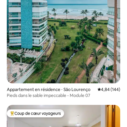
Appartement en résidence ⋅ São Lourenço
Évaluation moy
4,84 (144)
Pieds dans le sable impeccable - Module 07
Coup de cœur voyageurs
Coups de cœur voyageurs les plus appréciés