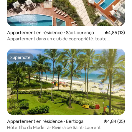
Appartement en résidence ⋅ São Lourenço
Évaluation mo
4,85 (13)
Appartement dans un club de copropriété, toute
l'infrastructure
Superhôte
Superhôte
Appartement en résidence ⋅ Bertioga
Évaluation mo
4,84 (25)
Hôtel Ilha da Madeira- Riviera de Saint-Laurent