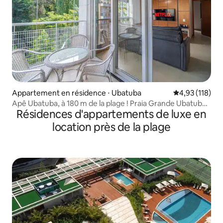
Appartement en résidence ⋅ Ubatuba
Évaluation moy
4,93 (118)
Apê Ubatuba, à 180 m de la plage ! Praia Grande Ubatuba-
Résidences d'appartements de luxe en
SP
location près de la plage