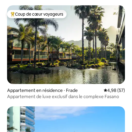
Coup de cœur voyageurs
Coups de cœur voyageurs les plus appréciés
Appartement en résidence ⋅ Frade
Évaluation mo
4,98 (57)
Appartement de luxe exclusif dans le complexe Fasano