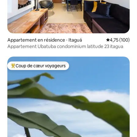
Appartement en résidence ⋅ Itaguá
Évaluation moy
4,75 (100)
Appartement Ubatuba condominium latitude 23 itagua
Coup de cœur voyageurs
Coups de cœur voyageurs les plus appréciés