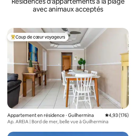
Résidences d'appartements à la plage
loisirs
avec animaux acceptés
Coup de cœur voyageurs
Coups de cœur voyageurs les plus appréciés
Appartement en résidence ⋅ Guilhermina
Évaluation moy
4,93 (176)
Ap. AREIA | Bord de mer, belle vue à Guilhermina