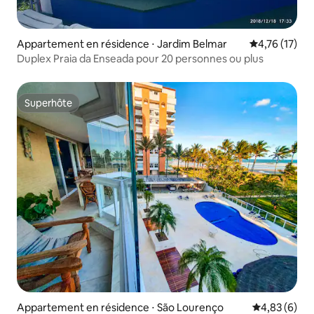
Appartement en résidence ⋅ Jardim Belmar
Évaluation mo
4,76 (17)
Duplex Praia da Enseada pour 20 personnes ou plus
Superhôte
Superhôte
Appartement en résidence ⋅ São Lourenço
Évaluation m
4,83 (6)