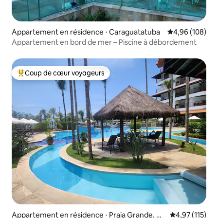
Appartement en résidence ⋅ Caraguatatuba
Évaluation moy
4,96 (108)
Appartement en bord de mer – Piscine à débordement
Coup de cœur voyageurs
Coups de cœur voyageurs les plus appréciés
Appartement en résidence ⋅ Praia Grande, Ub
Évaluation moy
4,97 (115)