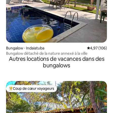
Bungalow ⋅ Indaiatuba
Évaluation moy
4,97 (106)
Bungalow détaché de la nature annexé à la ville
Autres locations de vacances dans des
bungalows
Coup de cœur voyageurs
Coups de cœur voyageurs les plus appréciés