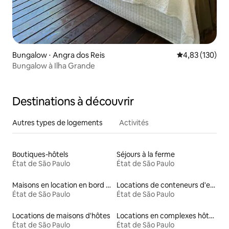
Bungalow ⋅ Angra dos Reis
Évaluation moy
4,83 (130)
Bungalow à Ilha Grande
Destinations à découvrir
Autres types de logements
Activités
Boutiques-hôtels
Séjours à la ferme
État de São Paulo
État de São Paulo
Maisons en location en bord de mer
Locations de conteneurs d'expédition
État de São Paulo
État de São Paulo
Locations de maisons d'hôtes
Locations en complexes hôteliers
État de São Paulo
État de São Paulo