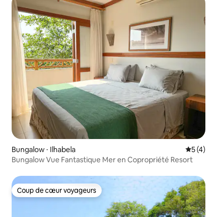
Bungalow ⋅ Ilhabela
Évaluatio
5 (4)
Bungalow Vue Fantastique Mer en Copropriété Resort
Coup de cœur voyageurs
Coup de cœur voyageurs