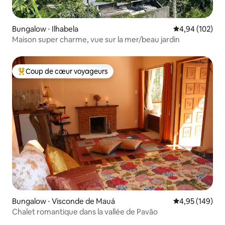
Bungalow ⋅ Ilhabela
Évaluation moy
4,94 (102)
Maison super charme, vue sur la mer/beau jardin
Coup de cœur voyageurs
Coups de cœur voyageurs les plus appréciés
Bungalow ⋅ Visconde de Mauá
Évaluation moy
4,95 (149)
Chalet romantique dans la vallée de Pavão