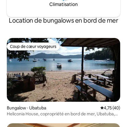
Climatisation
Location de bungalows en bord de mer
Coup de cœur voyageurs
Coup de cœur voyageurs
Bungalow ⋅ Ubatuba
Évaluation mo
4,75 (40)
Heliconia House, copropriété en bord de mer, Ubatuba,
São Paulo