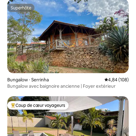
Superhôte
Superhôte
Bungalow ⋅ Serrinha
Évaluation moy
4,84 (108)
Bungalow avec baignoire ancienne | Foyer extérieur
Coup de cœur voyageurs
Coups de cœur voyageurs les plus appréciés