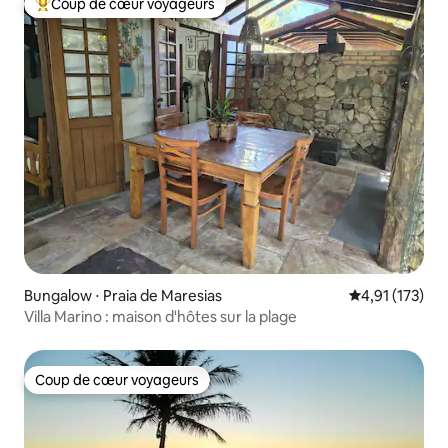
Coup de cœur voyageurs
Coups de cœur voyageurs les plus appréciés
Bungalow ⋅ Praia de Maresias
Évaluation moy
4,91 (173)
Villa Marino : maison d'hôtes sur la plage
Coup de cœur voyageurs
Coup de cœur voyageurs