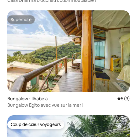
Casa Dharma bioconstruction inoubliable !
Superhôte
Superhôte
Bungalow ⋅ Ilhabela
Évaluatio
5 (3)
Bungalow Egito avec vue sur la mer !
Coup de cœur voyageurs
Coup de cœur voyageurs