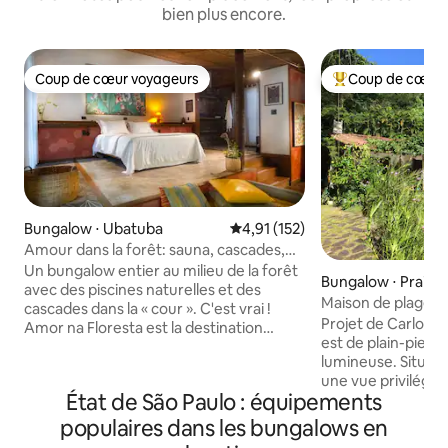
bien plus encore.
Coup de cœur voyageurs
Coup de cœur 
Coup de cœur voyageurs
Coups de cœur vo
Bungalow ⋅ Ubatuba
Évaluation moyenne sur la base 
4,91 (152)
Amour dans la forêt: sauna, cascades,
plages…
Un bungalow entier au milieu de la forêt
Bungalow ⋅ Praia 
avec des piscines naturelles et des
Maison de plage d
cascades dans la « cour ». C'est vrai !
vue privilégiée
Projet de Carlos 
Amor na Floresta est la destination
est de plain-pied,
idéale pour ceux qui souhaitent
lumineuse. Située sur un terrain avec
séjourner au cœur de la forêt atlantique,
une vue privilégiée
pleine de richesses naturelles et
État de São Paulo : équipements
montagnes. Elle es
culturelles. Avec une architecture et
forêt atlantique, a
une décoration balinaises, le bungalow
populaires dans les bungalows en
environ 500 mètres
est intégré à la nature, entouré de