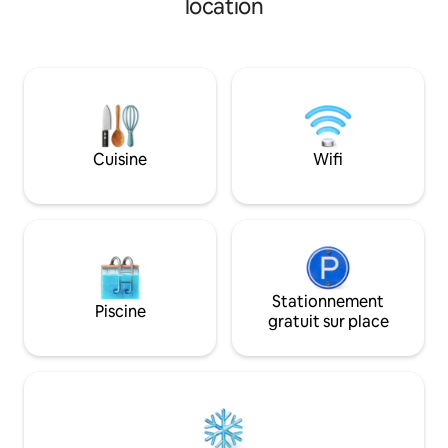
location
maison est entiè
plages, de rivières, de piscines
une cuisine compl
naturelles, de cascades et de sentiers.
et dispose d'une 
Dans un village quilombola et de
haut débit (100Mb
pêcheurs, il fait partie de la zone de
toutes les pièces.
préservation du Parc d'État de Serra do
cheminée et le bal
Mar et du Parc de Bocaina.
assez grand avec 
barbecue portable
Cuisine
Wifi
Stationnement
Piscine
gratuit sur place