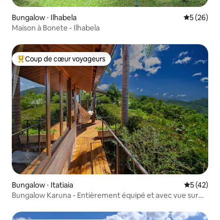
Bungalow ⋅ Ilhabela
Évaluation
5 (26)
Maison à Bonete - Ilhabela
Coup de cœur voyageurs
Coups de cœur voyageurs les plus appréciés
Bungalow ⋅ Itatiaia
Évaluation
5 (42)
Bungalow Karuna - Entièrement équipé et avec vue sur
les montagnes