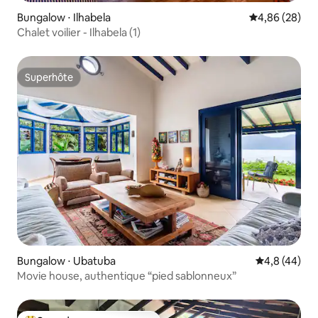
Bungalow ⋅ Ilhabela
Évaluation mo
4,86 (28)
Chalet voilier - Ilhabela (1)
Superhôte
Superhôte
Bungalow ⋅ Ubatuba
Évaluation m
4,8 (44)
Movie house, authentique “pied sablonneux”