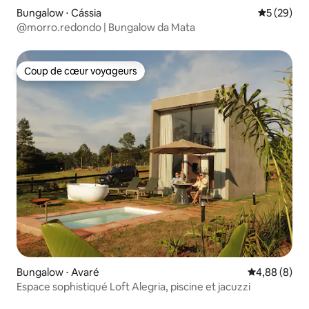
Bungalow ⋅ Cássia
Évaluation
5 (29)
@morro.redondo | Bungalow da Mata
Coup de cœur voyageurs
Coup de cœur voyageurs
Bungalow ⋅ Avaré
Évaluation m
4,88 (8)
Espace sophistiqué Loft Alegria, piscine et jacuzzi