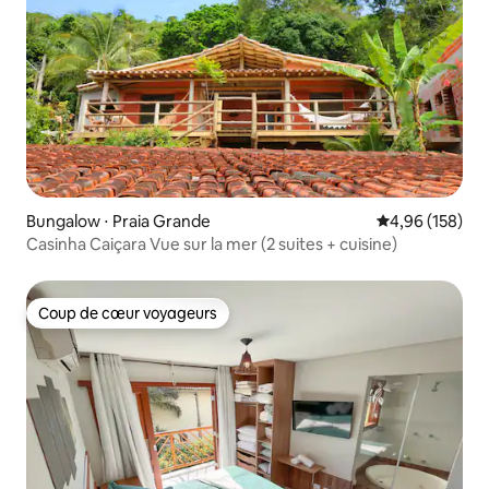
Bungalow ⋅ Praia Grande
Évaluation moy
4,96 (158)
Casinha Caiçara Vue sur la mer (2 suites + cuisine)
Coup de cœur voyageurs
Coup de cœur voyageurs