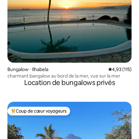
Bungalow ⋅ Ilhabela
Évaluation moy
4,93 (115)
charmant bangalow au bord de la mer, vue sur la mer
Location de bungalows privés
Coup de cœur voyageurs
Coups de cœur voyageurs les plus appréciés