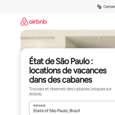
Aller
Certai
directement
au
contenu
État de São Paulo :
locations de vacances
dans des cabanes
Trouvez et réservez des cabanes uniques sur
Airbnb
Adresse
Lorsque les résultats s'affichent, utilisez les flèc