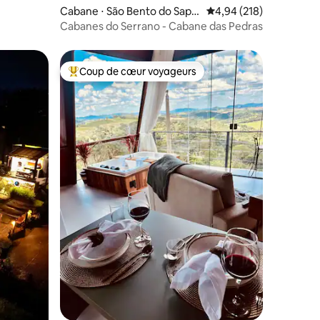
Cabane ⋅ São Bento do Sapu
Évaluation moyenne sur
4,94 (218)
caí
Cabanes do Serrano - Cabane das Pedras
Coup de cœur voyageurs
lus appréciés
Coups de cœur voyageurs les plus appréciés