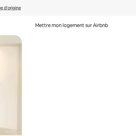
ue d'origine
Mettre mon logement sur Airbnb
sant glisser.