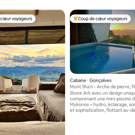
 cœur voyageurs
Coup de cœur voyageurs
 cœur voyageurs
Coups de cœur voyageurs les p
 la base de 154 commentaires : 4,93 sur 5
Cabane ⋅ Gonçalves
Mont Sha'n - Arche de pierre, fl
la montagne !
Stone Ark avec un design uniqu
comprenant une mini-piscine d
Mykonos + hydro, éclairage, so
et sophistication, flottant au-d
montagnes de Gonçalves. Profitez du
magnifique coucher de soleil, du
étoilé et flânez dans les champ
luxuriants des montagnes vert