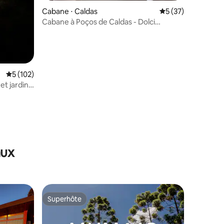
Cabane ⋅ Caldas
Évaluation moyenne
5 (37)
Cabane à Poços de Caldas - Dolci
Cabannas
Évaluation moyenne sur la base de 102 commentaires : 5 sur 5
5 (102)
et jardin
taires : 4,98 sur 5
aux
Superhôte
lus appréciés
Superhôte