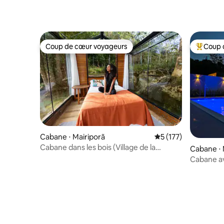
Coup de cœur voyageurs
Coup 
Coup de cœur voyageurs
Coups de
Cabane ⋅ Mairiporã
Évaluation moyenne 
5 (177)
Cabane dans les bois (Village de la
Cabane ⋅ 
Cabane de verre)
Cabane av
barrage