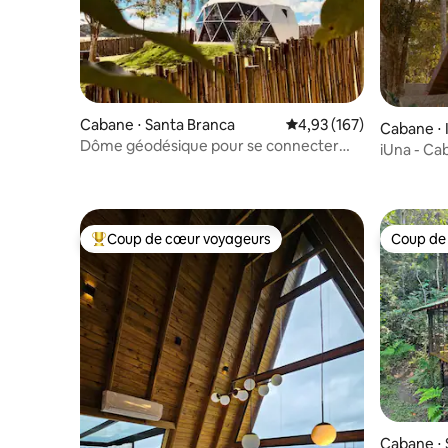
Cabane ⋅ Santa Branca
Évaluation moyenne sur
4,93 (167)
Cabane ⋅ 
Dôme géodésique pour se connecter
iUna - Ca
avec les Étoiles
Coup de cœur voyageurs
Coup de
Coups de cœur voyageurs les plus appréciés
Coup de
Cabane ⋅ S