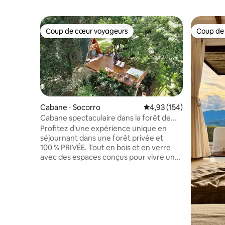
Coup de cœur voyageurs
Coup de
Coup de cœur voyageurs
Coup de
Cabane ⋅ Socorro
Évaluation moyenne sur
4,93 (154)
Cabane spectaculaire dans la forêt de
Mantiqueira
Profitez d'une expérience unique en
séjournant dans une forêt privée et
100 % PRIVÉE. Tout en bois et en verre
avec des espaces conçus pour vivre une
immersion dans la nature. Nous
disposons d’un brasero, d’un jacuzzi pour
8 personnes, d’un sauna, d’une balance,
d’une douche extérieure, d’un barbecue
au charbon de bois, d’un court sentier de
randonnée, d’appareils à fondue et de
divers autres articles ménagers, tels que