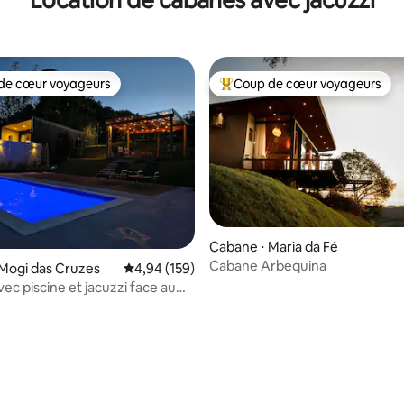
de cœur voyageurs
Coup de cœur voyageurs
 cœur voyageurs les plus appréciés
Coups de cœur voyageurs les p
sur la base de 177 commentaires : 5 sur 5
Cabane ⋅ Maria da Fé
Cabane Arbequina
Mogi das Cruzes
Évaluation moyenne sur la base de 159 commen
4,94 (159)
ec piscine et jacuzzi face au