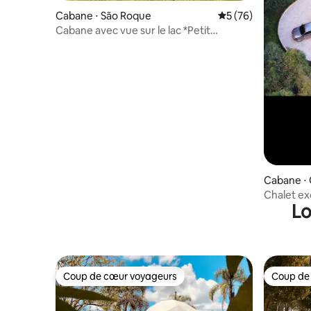
Cabane ⋅ São Roque
Évaluation moyenne 
5 (76)
Cabane avec vue sur le lac *Petit
déjeuner inclus
Cabane ⋅
Chalet exc
Lo
Gonçalv
Coup de cœur voyageurs
Coup de
Coup de cœur voyageurs
Coup de