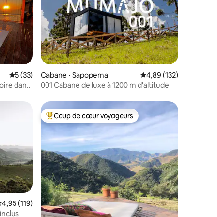
ntaires : 4,98 sur 5
Évaluation moyenne sur la base de 33 commentaires : 5 sur 5
5 (33)
Cabane ⋅ Sapopema
Évaluation moyenne sur
4,89 (132)
noire dans
001 Cabane de luxe à 1200 m d'altitude
Coup de cœur voyageurs
lus appréciés
Coups de cœur voyageurs les plus appréciés
valuation moyenne sur la base de 119 commentaires : 4,95 sur 5
4,95 (119)
inclus
taires : 4,94 sur 5