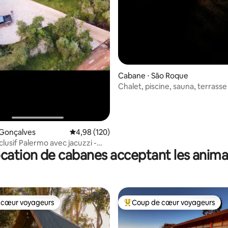
sur la base de 76 commentaires : 5 sur 5
Cabane ⋅ São Roque
Chalet, piscine, sauna, terrasse 
privé
 Gonçalves
Évaluation moyenne sur la base de 120 commen
4,98 (120)
lusif Palermo avec jacuzzi -
cation de cabanes acceptant les anim
es/MG
 cœur voyageurs
Coup de cœur voyageurs
 cœur voyageurs
Coups de cœur voyageurs les p