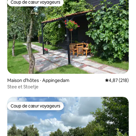
Coup de cœur voyageurs
Coup de cœur voyageurs
Maison d'hôtes ⋅ Appingedam
Évaluation moy
4,87 (218)
Stee et Stoetje
Coup de cœur voyageurs
Coup de cœur voyageurs