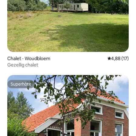
Chalet ⋅ Woudbloem
Évaluation mo
4,88 (17)
Gezellig chalet
Superhôte
Superhôte