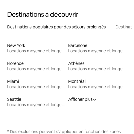
Destinations à découvrir
Destinations populaires pour des séjours prolongés
Destinati
New York
Barcelone
Locations moyenne et longue durée
Locations moyenne et longue durée
Florence
Athènes
Locations moyenne et longue durée
Locations moyenne et longue durée
Miami
Montréal
Locations moyenne et longue durée
Locations moyenne et longue durée
Seattle
Afficher plus
Locations moyenne et longue durée
* Des exclusions peuvent s'appliquer en fonction des zones