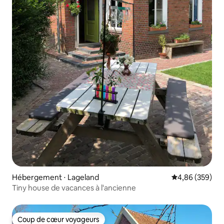
Hébergement ⋅ Lageland
Évaluation moy
4,86 (359)
Tiny house de vacances à l'ancienne
Coup de cœur voyageurs
Coup de cœur voyageurs