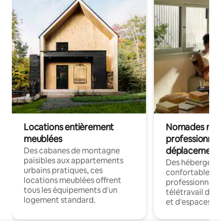
Locations entièrement
Nomades num
meublées
professionnel
déplacement
Des cabanes de montagne
paisibles aux appartements
Des hébergem
urbains pratiques, ces
confortables p
locations meublées offrent
professionnels
tous les équipements d'un
télétravail dis
logement standard.
et d'espaces de