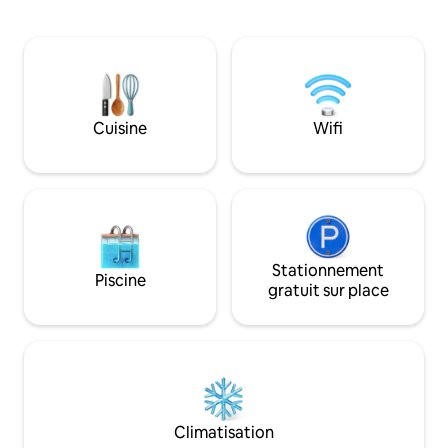
lave-vaisselle, fo
2 personnes et avez besoin de 2 lits,
cuisinière, réfrig
veuillez nous en informer par message)
etc. Un grand salon
Il y a une salle d'eau/WC/lavabo (pièce
manger adjacente,
d'eau) accessible uniquement depuis la
avec baignoire/dou
deuxième chambre. La deuxième
chambre double en
chambre dispose de deux vues, l'une sur
de trois chambres
Cuisine
Wifi
le jardin de la maison principale et l'autre
double avec canapé
en direction de Stromness.
1 chambre double
deux lits ainsi qu'
toilettes et douch
Stationnement
Piscine
gratuit sur place
Climatisation