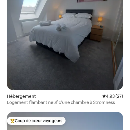
Hébergement
Évaluation mo
4,93 (27)
Logement flambant neuf d'une chambre à Stromness
Coup de cœur voyageurs
Coups de cœur voyageurs les plus appréciés