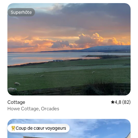
Superhôte
Superhôte
Cottage
Évaluation m
4,8 (82)
Howe Cottage, Orcades
Coup de cœur voyageurs
Coups de cœur voyageurs les plus appréciés