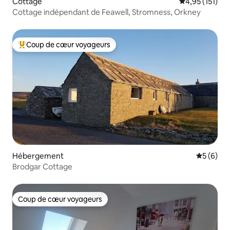
Cottage
Évaluation moy
4,95 (151)
Cottage indépendant de Feawell, Stromness, Orkney
Coup de cœur voyageurs
Coups de cœur voyageurs les plus appréciés
Hébergement
Évaluatio
5 (6)
Brodgar Cottage
Coup de cœur voyageurs
Coup de cœur voyageurs