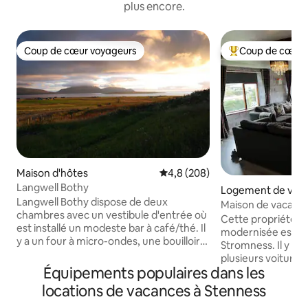
plus encore.
Coup de cœur voyageurs
Coup de cœur 
Coup de cœur voyageurs
Coups de cœur vo
Maison d'hôtes
Évaluation moyenne sur la base
4,8 (208)
Langwell Bothy
Logement de vac
Langwell Bothy dispose de deux
Maison de vacanc
chambres avec un vestibule d'entrée où
Cette propriété s
est installé un modeste bar à café/thé. Il
modernisée est sit
y a un four à micro-ondes, une bouilloire,
Stromness. Il y a 
un grille-pain et un petit réfrigérateur,
plusieurs voitures,
ainsi qu'un évier, PAS DE CUISINIÈRE. La
Équipements populaires dans les
jardin herbeux. Le rez-de-chaussée se
chambre principale offre une vue sur l'île
compose d'une cu
locations de vacances à Stenness
de Hoy. La deuxième chambre dispose
équipée de : lave-l
d'un lit double/canapé. (Si vous êtes