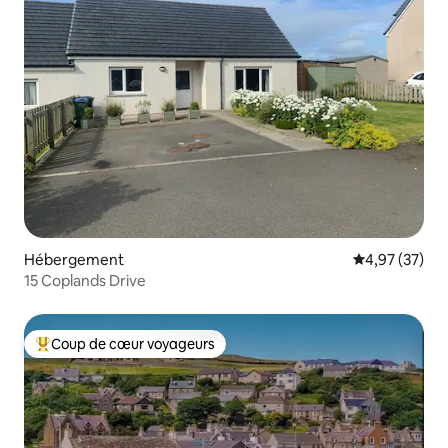
Hébergement
Évaluation mo
4,97 (37)
15 Coplands Drive
Coup de cœur voyageurs
Coups de cœur voyageurs les plus appréciés