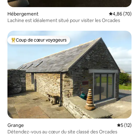
Hébergement
Évaluation mo
4,86 (70)
Lachine est idéalement situé pour visiter les Orcades
Coup de cœur voyageurs
Coups de cœur voyageurs les plus appréciés
Grange
Évaluation
5 (12)
Détendez-vous au cœur du site classé des Orcades