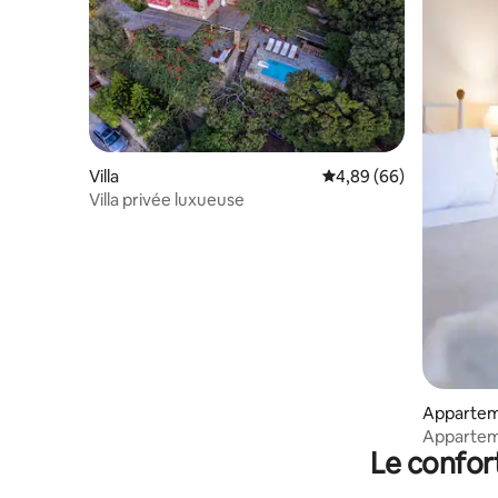
Villa
Évaluation moyenne sur
4,89 (66)
Villa privée luxueuse
Apparte
Apparteme
Le confor
Marisini