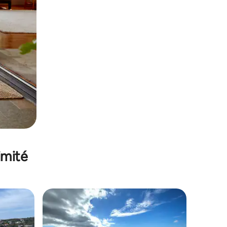
imité
lus appréciés