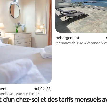
 la base de 66 commentaires : 4,89 sur 5
Hébergement
Maisonet de luxe « Veranda View
ment
Évaluation moyenne sur la base de 33 commen
4,94 (33)
nt avec vue sur la mer
t d'un chez-soi et des tarifs mensuels 