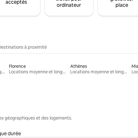
acceptés
ordinateur
place
Destinations à proximité
Florence
Athènes
Mi
Locations moyenne et longue durée
Locations moyenne et longue durée
Locations moyenne et longue durée
nes géographiques et des logements.
gue durée