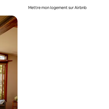
Mettre mon logement sur Airbnb
sant glisser.