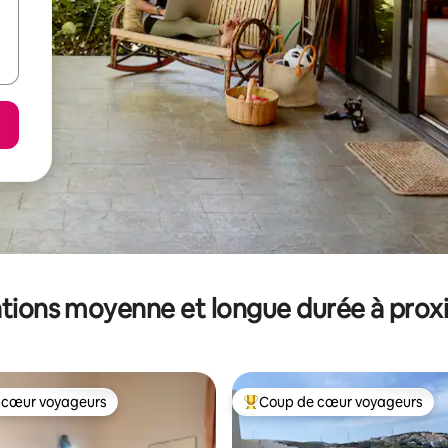
tions moyenne et longue durée à prox
 cœur voyageurs
Coup de cœur voyageurs
 cœur voyageurs
Coups de cœur voyageurs les p