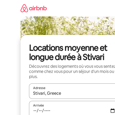
Aller
directement
au
contenu
Locations moyenne et
longue durée à Stivari
Découvrez des logements où vous vous sente
comme chez vous pour un séjour d'un mois ou
plus.
Adresse
Lorsque les résultats s'affichent, utilisez les flèc
Arrivée