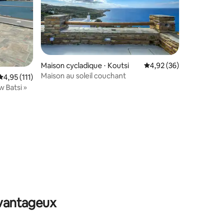
Maison cycladique ⋅ Koutsi
Évaluation moyenne su
4,92 (36)
Maison au soleil couchant
Évaluation moyenne sur la base de 111 commentaires : 4,95 sur 5
4,95 (111)
 Batsi »
taires : 4,94 sur 5
avantageux