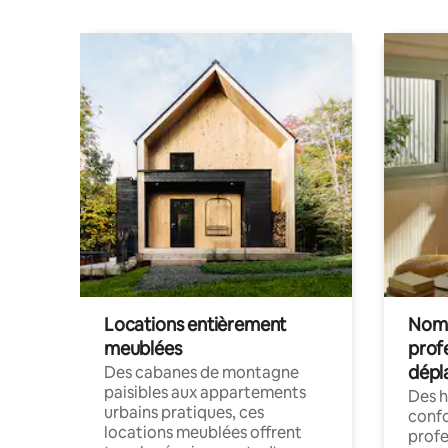
Locations entièrement
Noma
meublées
prof
dépl
Des cabanes de montagne
paisibles aux appartements
Des 
urbains pratiques, ces
confo
locations meublées offrent
profe