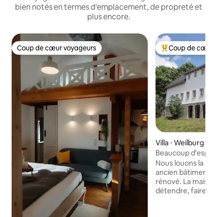
bien notés en termes d'emplacement, de propreté et
plus encore.
Coup de cœur voyageurs
Coup de cœur 
Coup de cœur voyageurs
Coups de cœur vo
Villa ⋅ Weilburg
Beaucoup d'espace
Nous louons la part
ancien bâtiment s
rénové. La maison 
détendre, faire de
les groupes qui doi
région de Weilbur