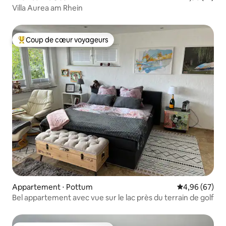
Villa Aurea am Rhein
Coup de cœur voyageurs
Coups de cœur voyageurs les plus appréciés
Appartement ⋅ Pottum
Évaluation mo
4,96 (67)
Bel appartement avec vue sur le lac près du terrain de golf