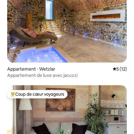
Appartement ⋅ Wetzlar
Évaluation
5 (12)
Appartement de luxe avec jacuzzi
Coup de cœur voyageurs
Coups de cœur voyageurs les plus appréciés