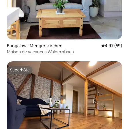
Bungalow ⋅ Mengerskirchen
Évaluation mo
4,97 (59)
Maison de vacances Waldernbach
Superhôte
Superhôte