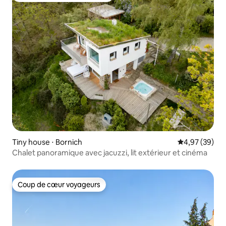
Tiny house ⋅ Bornich
Évaluation mo
4,97 (39)
Chalet panoramique avec jacuzzi, lit extérieur et cinéma
Coup de cœur voyageurs
Coup de cœur voyageurs