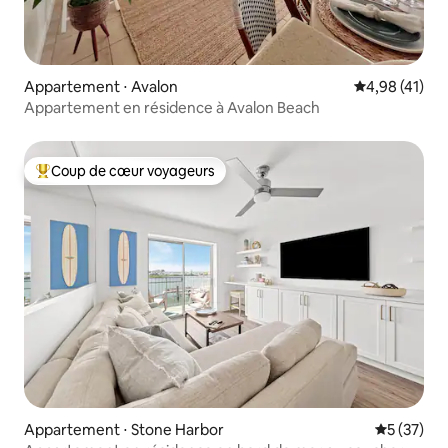
Appartement ⋅ Avalon
Évaluation mo
4,98 (41)
Appartement en résidence à Avalon Beach
Coup de cœur voyageurs
Coups de cœur voyageurs les plus appréciés
Appartement ⋅ Stone Harbor
Évaluation
5 (37)