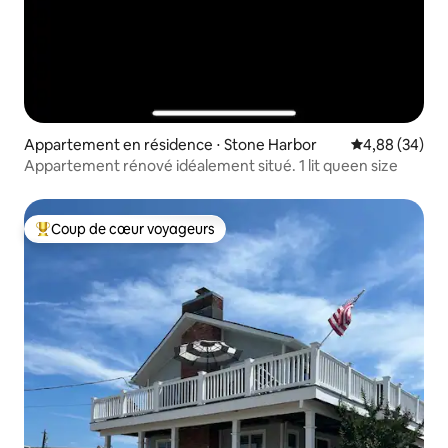
Appartement en résidence ⋅ Stone Harbor
Évaluation mo
4,88 (34)
Appartement rénové idéalement situé. 1 lit queen size
Coup de cœur voyageurs
Coups de cœur voyageurs les plus appréciés