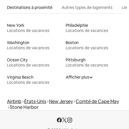
Destinations à proximité
Autres types de logements
Lie
New York
Philadelphie
Locations de vacances
Locations de vacances
Washington
Boston
Locations de vacances
Locations de vacances
Ocean City
Pittsburgh
Locations de vacances
Locations de vacances
Virginia Beach
Afficher plus
Locations de vacances
Airbnb
États-Unis
New Jersey
Comté de Cape May
Stone Harbor