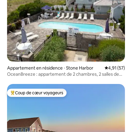
Appartement en résidence ⋅ Stone Harbor
Évaluation mo
4,91 (57)
OceanBreeze : appartement de 2 chambres, 2 salles de
bain sur la plage avec piscine
Coup de cœur voyageurs
Coups de cœur voyageurs les plus appréciés