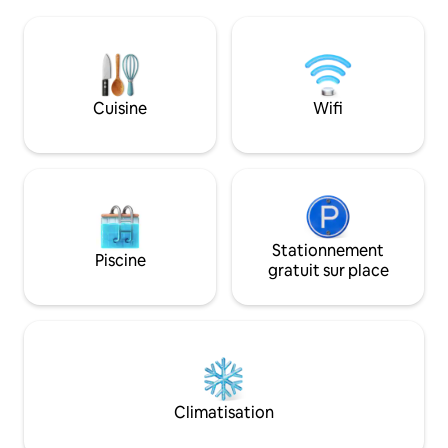
maisons de la plage, des commerces et
barbecue, d'une c
des restaurants avec parking. Amusez-
accès à un terrain d
vous et créez des souvenirs inoubliables
à une salle de jeux
dans ce logement lumineux et
sport complète av
confortable. Les voyageurs apportent
à une buanderie et
leurs draps/serviettes/équipement de
quelques pas d'un
Cuisine
Wifi
plage ; animaux de compagnie interdits.
tranquille et à qu
4 badges de plage inclus. Arrivée à
voiture de Cape M
14 h 00/Départ à 10 h 00. NOUVELLE
la station balnéaire
PISCINE CHAUFFÉE 2024, CHAMBRE 3
côte !
SAISONS, NOUVELLE SALLE DE BAIN
COMPLÈTE, LAVE-LINGE/SÈCHE-LINGE.
Piscine ouverte de mai à octobre
Stationnement
Piscine
gratuit sur place
Climatisation