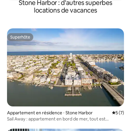
Stone Harbor : d'autres superbes
locations de vacances
Superhôte
Superhôte
Appartement en résidence ⋅ Stone Harbor
Évaluatio
5 (7)
Sail Away : appartement en bord de mer, tout est
accessible à pied !