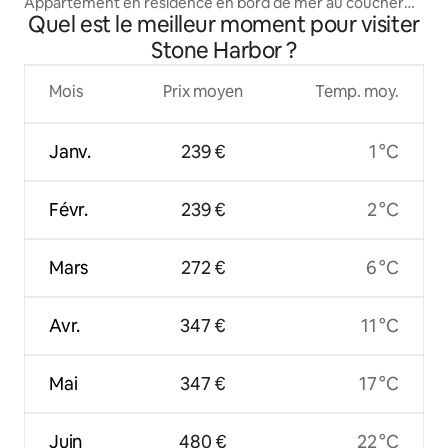
Appartement en résidence en bord de mer au coucher
Quel est le meilleur moment pour visiter
du soleil
Stone Harbor ?
Mois
Prix moyen
Temp. moy.
Janv.
239 €
1 °C
Févr.
239 €
2 °C
Mars
272 €
6 °C
Avr.
347 €
11 °C
Mai
347 €
17 °C
Juin
480 €
22 °C