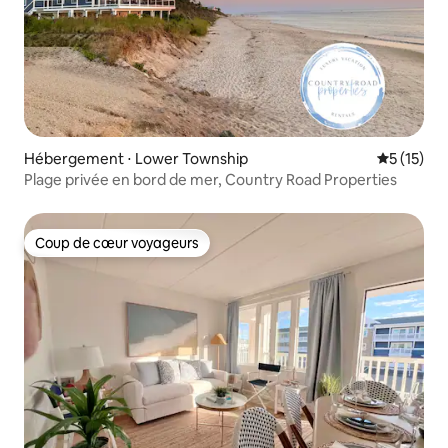
Hébergement ⋅ Lower Township
Évaluation
5 (15)
Plage privée en bord de mer, Country Road Properties
Coup de cœur voyageurs
Coup de cœur voyageurs