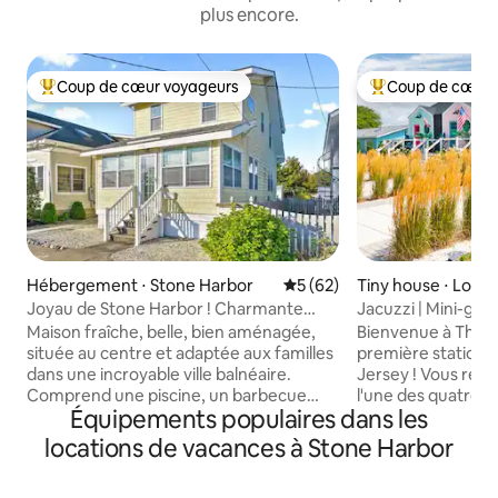
plus encore.
Coup de cœur voyageurs
Coup de cœur 
Coups de cœur voyageurs les plus appréciés
Coups de cœur vo
Hébergement ⋅ Stone Harbor
Évaluation moyenne sur la b
5 (62)
Tiny house ⋅ Lowe
Joyau de Stone Harbor ! Charmante
Jacuzzi | Mini-golf 
maison de plage de 3 chambres
sport — Quad côti
Maison fraîche, belle, bien aménagée,
Bienvenue à The C
située au centre et adaptée aux familles
première station 
dans une incroyable ville balnéaire.
Jersey ! Vous rése
Comprend une piscine, un barbecue
l'une des quatre l
Équipements populaires dans les
extérieur, un espace extérieur pour
chalets minuscule
manger/s'asseoir/une cour clôturée, le
sorte que chaque v
locations de vacances à Stone Harbor
Wi-Fi, la climatisation centrale, un lave-
aventure ! Vous pr
linge/sèche-linge. À 2,5 pâtés de
propre jacuzzi priv