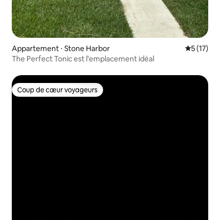
Appartement ⋅ Stone Harbor
Évaluation
5 (17)
The Perfect Tonic est l'emplacement idéal
Coup de cœur voyageurs
Coup de cœur voyageurs