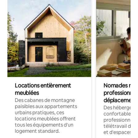
Locations entièrement
Nomades num
meublées
professionnel
déplacement
Des cabanes de montagne
paisibles aux appartements
Des hébergem
urbains pratiques, ces
confortables p
locations meublées offrent
professionnels
tous les équipements d'un
télétravail dis
logement standard.
et d'espaces de