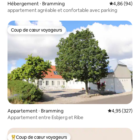
Hébergement ⋅ Bramming
Évaluation mo
4,86 (94)
appartement agréable et confortable avec parking
Coup de cœur voyageurs
Coup de cœur voyageurs
Appartement ⋅ Bramming
Évaluation moy
4,95 (327)
Appartement entre Esbjerg et Ribe
Coup de cœur voyageurs
Coups de cœur voyageurs les plus appréciés