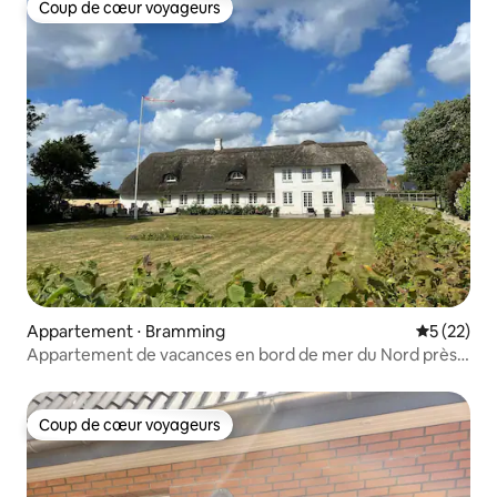
Coup de cœur voyageurs
Coup de cœur voyageurs
Appartement ⋅ Bramming
Évaluation
5 (22)
Appartement de vacances en bord de mer du Nord près
d'Esbjerg et de Ribe
Coup de cœur voyageurs
Coup de cœur voyageurs