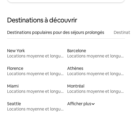
Destinations à découvrir
Destinations populaires pour des séjours prolongés
Destinati
New York
Barcelone
Locations moyenne et longue durée
Locations moyenne et longue durée
Florence
Athènes
Locations moyenne et longue durée
Locations moyenne et longue durée
Miami
Montréal
Locations moyenne et longue durée
Locations moyenne et longue durée
Seattle
Afficher plus
Locations moyenne et longue durée