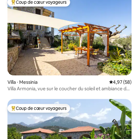
Coup de cœur voyageurs
Coups de cœur voyageurs les plus appréciés
Villa ⋅ Messinia
Évaluation mo
4,97 (58)
Villa Armonia, vue sur le coucher du soleil et ambiance de
plage relaxante
Coup de cœur voyageurs
Coups de cœur voyageurs les plus appréciés