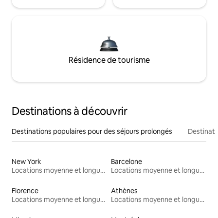
Résidence de tourisme
Destinations à découvrir
Destinations populaires pour des séjours prolongés
Destinati
New York
Barcelone
Locations moyenne et longue durée
Locations moyenne et longue durée
Florence
Athènes
Locations moyenne et longue durée
Locations moyenne et longue durée