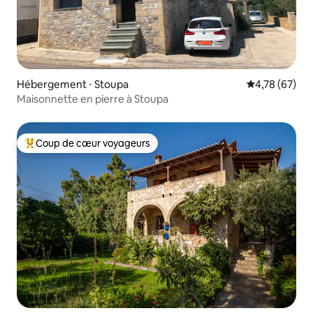
Hébergement ⋅ Stoupa
Évaluation mo
4,78 (67)
Maisonnette en pierre à Stoupa
Coup de cœur voyageurs
Coups de cœur voyageurs les plus appréciés