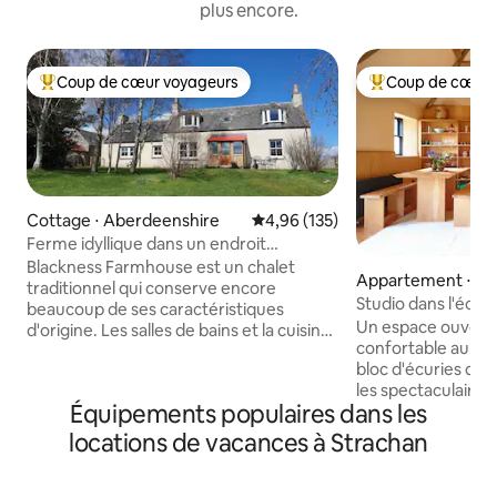
plus encore.
Coup de cœur voyageurs
Coup de cœur 
Coups de cœur voyageurs les plus appréciés
Coups de cœur vo
Cottage ⋅ Aberdeenshire
Évaluation moyenne sur la base 
4,96 (135)
Ferme idyllique dans un endroit
magnifique de Deeside
Blackness Farmhouse est un chalet
Appartement ⋅ Kir
traditionnel qui conserve encore
Studio dans l'écuri
beaucoup de ses caractéristiques
Un espace ouvert 
d'origine. Les salles de bains et la cuisine
confortable au pre
ont été modernisées, les cheminées
bloc d'écuries du 
ouvertes ont été remplacées par des
les spectaculaires
poêles à bois et des moquettes ont été
Équipements populaires dans les
hauts plafonds à 
ajoutées pour rendre votre séjour aussi
sensation d'espace 
confortable que possible. Le chalet était
locations de vacances à Strachan
Tout ici est fait d
notre maison pendant que nous
Douglas, y compris 
convertissions les granges voisines en
meubles. Vous vous