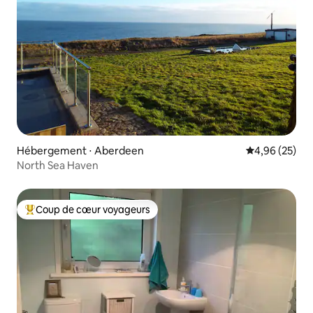
Hébergement ⋅ Aberdeen
Évaluation mo
4,96 (25)
North Sea Haven
Coup de cœur voyageurs
Coups de cœur voyageurs les plus appréciés