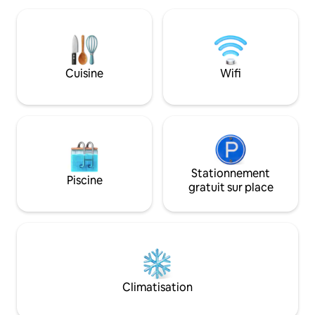
notre nouvelle maison, et bien que le
ici la nuit avec le
stockage était serré pour une famille de
de bois et le grand 
6 personnes, nous avons adoré notre
en plumes et des c
séjour là-bas et avons toujours pensé
Les toilettes et la 
que ce serait une maison de vacances
bas de 4 marches, v
parfaite. Nous vous souhaitons un
Cuisine
Wifi
a pas de porte de sépa
excellent séjour.
minimum 1 nuit.
Stationnement
Piscine
gratuit sur place
Climatisation