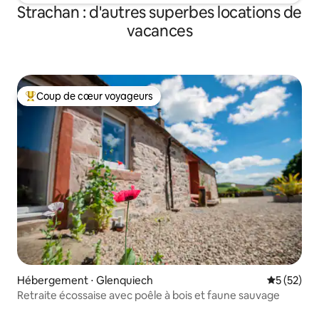
Strachan : d'autres superbes locations de
vacances
Coup de cœur voyageurs
Coups de cœur voyageurs les plus appréciés
Hébergement ⋅ Glenquiech
Évaluation
5 (52)
Retraite écossaise avec poêle à bois et faune sauvage