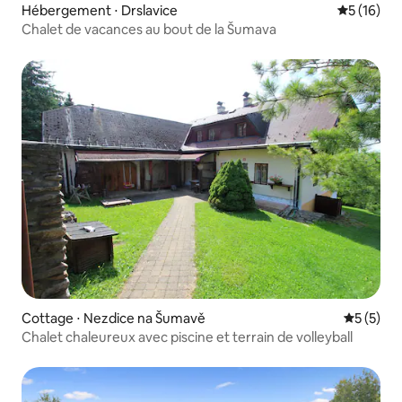
Hébergement ⋅ Drslavice
Évaluation
5 (16)
Chalet de vacances au bout de la Šumava
Cottage ⋅ Nezdice na Šumavě
Évaluatio
5 (5)
Chalet chaleureux avec piscine et terrain de volleyball