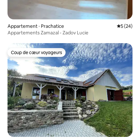
Appartement ⋅ Prachatice
Évaluation
5 (24)
Appartements Zamazal - Zadov Lucie
Coup de cœur voyageurs
Coup de cœur voyageurs