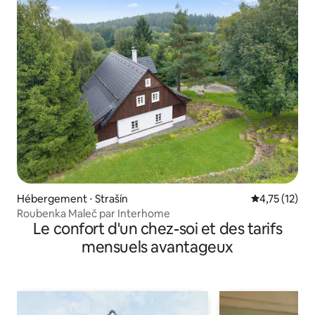
Hébergement ⋅ Strašín
Évaluation mo
4,75 (12)
Roubenka Maleč par Interhome
Le confort d'un chez-soi et des tarifs
mensuels avantageux