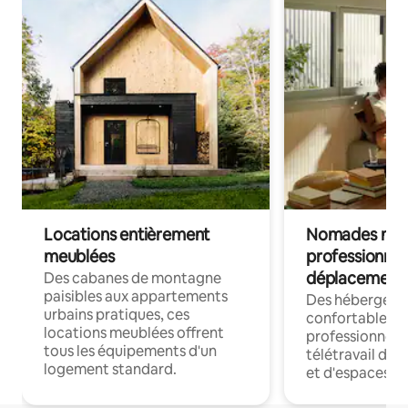
Locations entièrement
Nomades num
meublées
professionnel
déplacement
Des cabanes de montagne
paisibles aux appartements
Des hébergem
urbains pratiques, ces
confortables p
locations meublées offrent
professionnels
tous les équipements d'un
télétravail dis
logement standard.
et d'espaces de