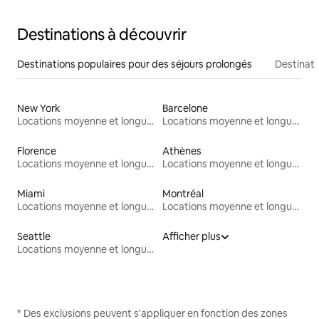
Destinations à découvrir
Destinations populaires pour des séjours prolongés
Destinati
New York
Barcelone
Locations moyenne et longue durée
Locations moyenne et longue durée
Florence
Athènes
Locations moyenne et longue durée
Locations moyenne et longue durée
Miami
Montréal
Locations moyenne et longue durée
Locations moyenne et longue durée
Seattle
Afficher plus
Locations moyenne et longue durée
* Des exclusions peuvent s'appliquer en fonction des zones