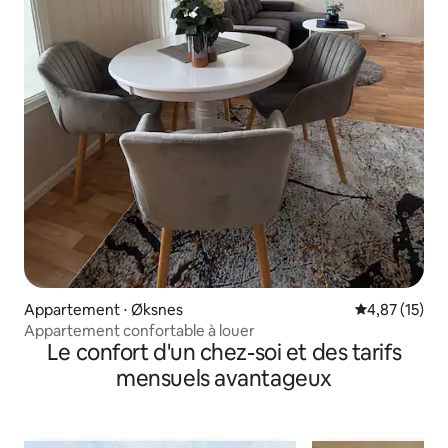
Appartement ⋅ Øksnes
Évaluation mo
4,87 (15)
Appartement confortable à louer
Le confort d'un chez-soi et des tarifs
mensuels avantageux