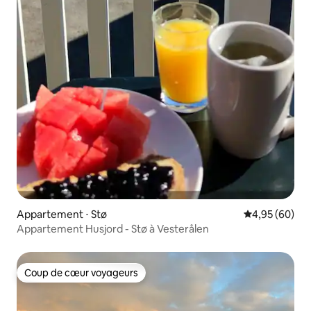
Appartement ⋅ Stø
Évaluation mo
4,95 (60)
Appartement Husjord - Stø à Vesterålen
Coup de cœur voyageurs
Coup de cœur voyageurs