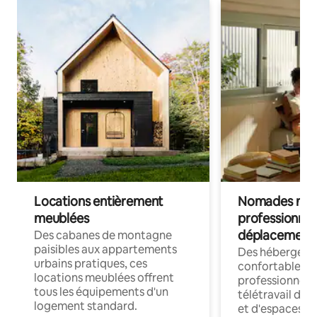
Locations entièrement
Nomades num
meublées
professionnel
déplacement
Des cabanes de montagne
paisibles aux appartements
Des hébergem
urbains pratiques, ces
confortables p
locations meublées offrent
professionnels
tous les équipements d'un
télétravail dis
logement standard.
et d'espaces de