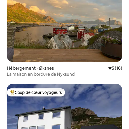
Hébergement ⋅ Øksnes
Évaluation
5 (16)
La maison en bordure de Nyksund !
Coup de cœur voyageurs
Coups de cœur voyageurs les plus appréciés