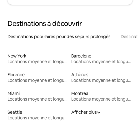
Destinations à découvrir
Destinations populaires pour des séjours prolongés
Destinati
New York
Barcelone
Locations moyenne et longue durée
Locations moyenne et longue durée
Florence
Athènes
Locations moyenne et longue durée
Locations moyenne et longue durée
Miami
Montréal
Locations moyenne et longue durée
Locations moyenne et longue durée
Seattle
Afficher plus
Locations moyenne et longue durée