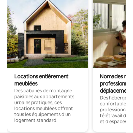
Locations entièrement
Nomades num
meublées
professionnel
déplacement
Des cabanes de montagne
paisibles aux appartements
Des hébergem
urbains pratiques, ces
confortables p
locations meublées offrent
professionnels
tous les équipements d'un
télétravail dis
logement standard.
et d'espaces de