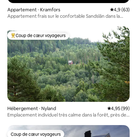
Appartement ⋅ Kramfors
Évaluation m
4,9 (63)
Appartement frais sur le confortable Sandslån dans la
haute côte
Coup de cœur voyageurs
Coups de cœur voyageurs les plus appréciés
Hébergement ⋅ Nyland
Évaluation mo
4,95 (99)
Emplacement individuel très calme dans la forêt, près de
Höga Kusten
Coup de cœur voyageurs
Coup de cœur voyageurs