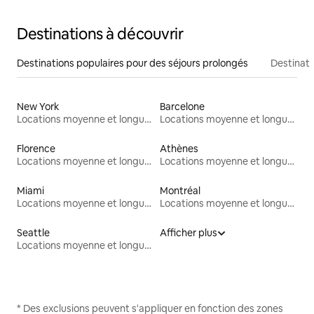
Destinations à découvrir
Destinations populaires pour des séjours prolongés
Destinati
New York
Barcelone
Locations moyenne et longue durée
Locations moyenne et longue durée
Florence
Athènes
Locations moyenne et longue durée
Locations moyenne et longue durée
Miami
Montréal
Locations moyenne et longue durée
Locations moyenne et longue durée
Seattle
Afficher plus
Locations moyenne et longue durée
* Des exclusions peuvent s'appliquer en fonction des zones