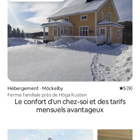
Hébergement ⋅ Möckelby
Évaluatio
5 (9)
Ferme familiale près de Höga Kusten
Le confort d'un chez-soi et des tarifs
mensuels avantageux