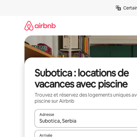
Aller
Certai
directement
au
contenu
Subotica : locations de
vacances avec piscine
Trouvez et réservez des logements uniques a
piscine sur Airbnb
Adresse
Lorsque les résultats s'affichent, utilisez les flèc
Arrivée