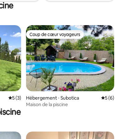
cine
Coup de cœur voyageurs
Coup de cœur voyageurs
ntaires : 4,82 sur 5
Évaluation moyenne sur la base de 3 commentaires : 5 sur 5
5 (3)
Hébergement ⋅ Subotica
Évaluation moyenn
5 (6)
Maison de la piscine
iscine