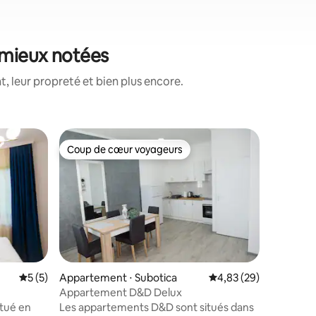
s mieux notées
, leur propreté et bien plus encore.
Appartem
Coup de cœur voyageurs
Coup de cœur voyageurs
Souvenirs 
Un appar
et les voy
espace s
de souven
Vermeš, a
connu pou
olympiqu
profitent 
Évaluation moyenne sur la base de 5 commentaires : 5 sur 5
5 (5)
Appartement ⋅ Subotica
Évaluation moyenne su
4,83 (29)
élégantes
Appartement D&D Delux
les Jeux 
itué en
Les appartements D&D sont situés dans
profitant 