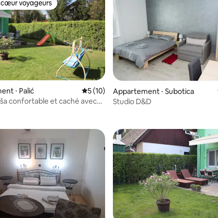
 cœur voyageurs
 cœur voyageurs
nt ⋅ Palić
Évaluation moyenne sur la base de 10 co
5 (10)
Appartement ⋅ Subotica
ša confortable et caché avec
Studio D&D