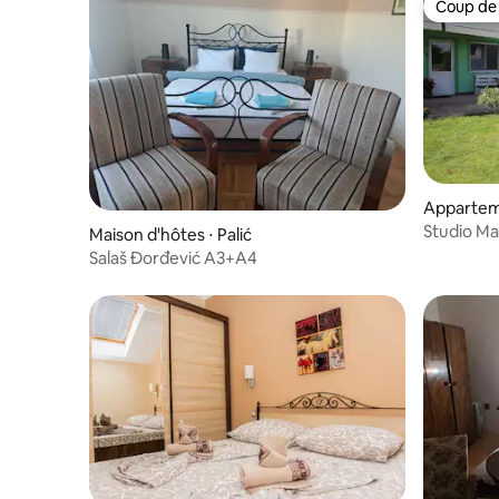
Coup de
Coup de
Apparteme
Studio Ma
Maison d'hôtes ⋅ Palić
piscine
Salaš Đorđević A3+A4