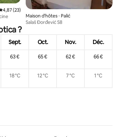
Évaluation moyenne sur la base de 23 commentaires : 4,87 sur 5
4,87 (23)
Maison d'hôtes ⋅ Palić
cine
Salaš Đorđević S8
otica ?
Sept.
Oct.
Nov.
Déc.
63 €
65 €
62 €
66 €
18 °C
12 °C
7 °C
1 °C