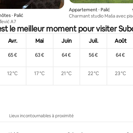
e sur la base de 5 commentaires : 4 sur 5
Appartement ⋅ Palić
ôtes ⋅ Palić
Charmant studio Maša avec pis
đević A7
st le meilleur moment pour visiter Sub
Avr.
Mai
Juin
Juil.
Août
65 €
63 €
64 €
56 €
64 €
12 °C
17 °C
21 °C
22 °C
23 °C
Lieux incontournables à proximité