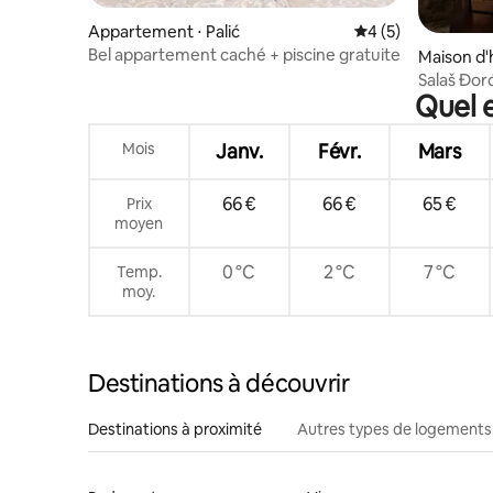
Appartement ⋅ Palić
Évaluation moyenn
4 (5)
Bel appartement caché + piscine gratuite
Maison d'h
Salaš Đor
Quel e
Mois
Janv.
Févr.
Mars
66 €
66 €
65 €
Prix
moyen
0 °C
2 °C
7 °C
Temp.
moy.
Destinations à découvrir
Destinations à proximité
Autres types de logements