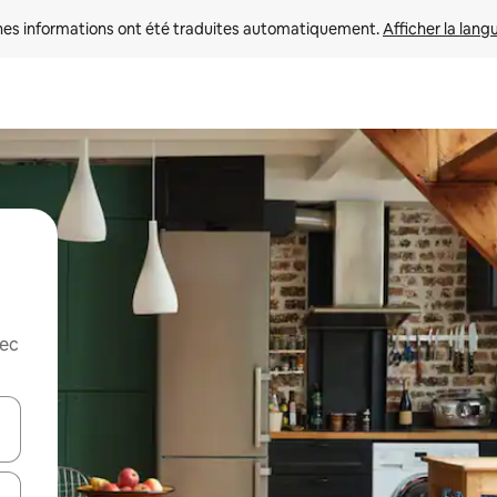
nes informations ont été traduites automatiquement. 
Afficher la lang
vec
hes vers le haut et vers le bas pour les parcourir ou en appuyant et en fai