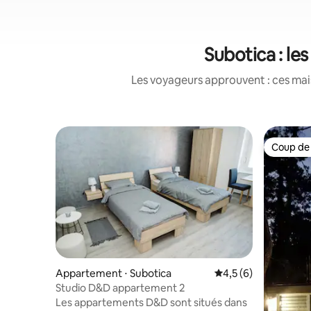
Subotica : le
Les voyageurs approuvent : ces mais
Coup de
Coup de
Appartement ⋅ Subotica
Évaluation moyenne 
4,5 (6)
Studio D&D appartement 2
Les appartements D&D sont situés dans