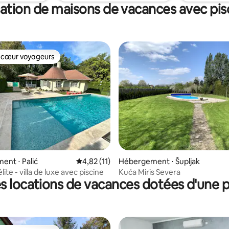
 un salon de jardin moderne.
ation de maisons de vacances avec pis
 cœur voyageurs
 cœur voyageurs
 sur la base de 11 commentaires : 5 sur 5
nt ⋅ Palić
Évaluation moyenne sur la base de 11 comme
4,82 (11)
Hébergement ⋅ Šupljak
lite - villa de luxe avec piscine
Kuća Miris Severa
s locations de vacances dotées d'une p