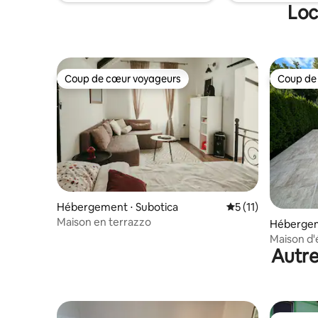
cour avec
Loc
Coup de cœur voyageurs
Coup de
Coup de cœur voyageurs
Coup de
Hébergement ⋅ Subotica
Évaluation moyenne
5 (11)
Maison en terrazzo
Hébergeme
Maison d'é
Autre