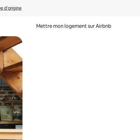
ue d'origine
Mettre mon logement sur Airbnb
sant glisser.