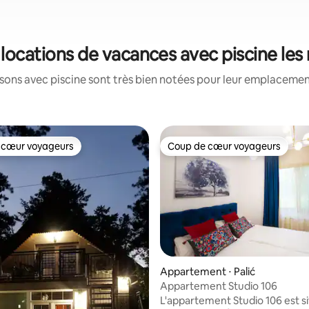
s locations de vacances avec piscine le
ons avec piscine sont très bien notées pour leur emplacement
 cœur voyageurs
Coup de cœur voyageurs
 cœur voyageurs
Coup de cœur voyageurs
sur la base de 6 commentaires : 4,5 sur 5
Appartement ⋅ Palić
Appartement Studio 106
L'appartement Studio 106 est s