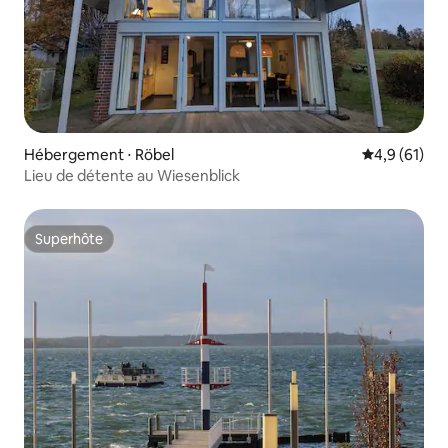
Hébergement ⋅ Röbel
Évaluation m
4,9 (61)
Lieu de détente au Wiesenblick
Superhôte
Superhôte