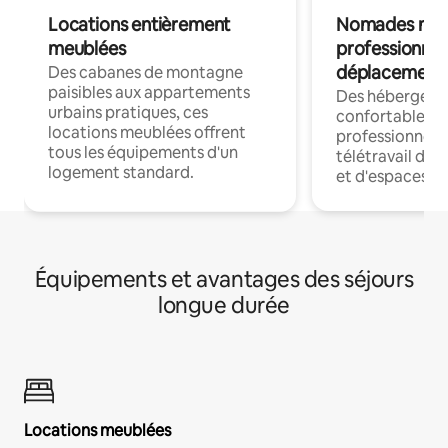
Locations entièrement
Nomades num
meublées
professionnel
déplacement
Des cabanes de montagne
paisibles aux appartements
Des hébergem
urbains pratiques, ces
confortables p
locations meublées offrent
professionnels
tous les équipements d'un
télétravail dis
logement standard.
et d'espaces de
Équipements et avantages des séjours
longue durée
Locations meublées