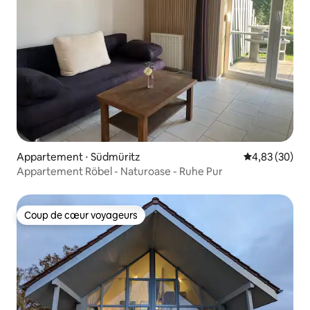
Appartement ⋅ Südmüritz
Évaluation mo
4,83 (30)
Appartement Röbel - Naturoase - Ruhe Pur
Coup de cœur voyageurs
Coup de cœur voyageurs