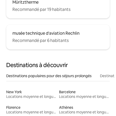
Müritztherme
Recommandé par 19 habitants
musée technique d'aviation Rechlin
Recommandé par 6 habitants
Destinations à découvrir
Destinations populaires pour des séjours prolongés
Destinati
New York
Barcelone
Locations moyenne et longue durée
Locations moyenne et longue durée
Florence
Athènes
Locations moyenne et longue durée
Locations moyenne et longue durée