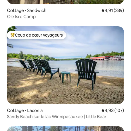
Cottage ⋅ Sandwich
Évaluation moy
4,91 (339)
Ole Isre Camp
Coup de cœur voyageurs
Coups de cœur voyageurs les plus appréciés
Cottage ⋅ Laconia
Évaluation moy
4,93 (107)
Sandy Beach sur le lac Winnipesaukee | Little Bear