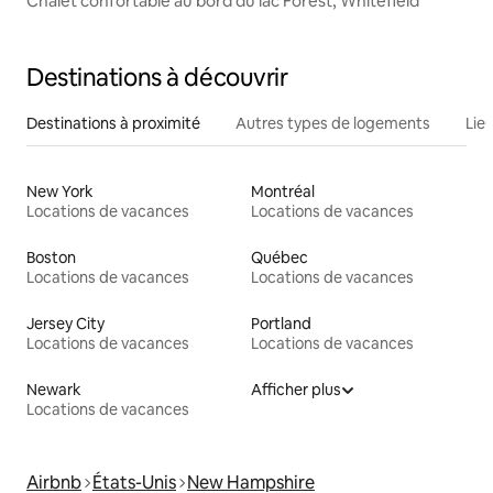
Chalet confortable au bord du lac Forest, Whitefield
Destinations à découvrir
Destinations à proximité
Autres types de logements
Lie
New York
Montréal
Locations de vacances
Locations de vacances
Boston
Québec
Locations de vacances
Locations de vacances
Jersey City
Portland
Locations de vacances
Locations de vacances
Newark
Afficher plus
Locations de vacances
Airbnb
États-Unis
New Hampshire