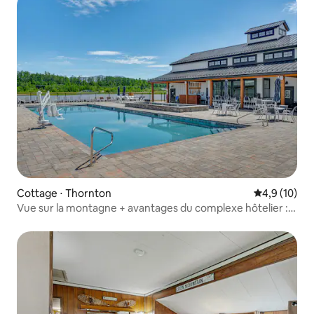
Cottage ⋅ Thornton
Évaluation m
4,9 (10)
Vue sur la montagne + avantages du complexe hôtelier :
chalet confortable à Thornton