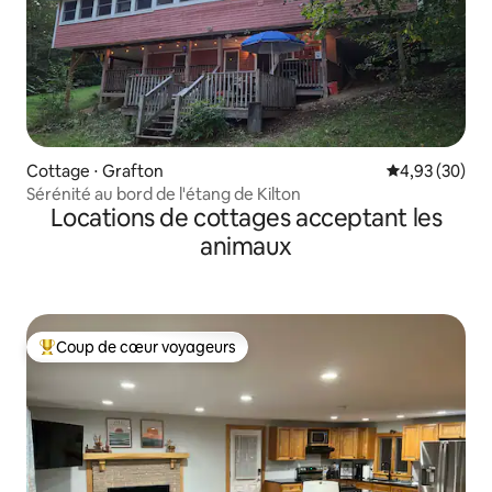
Cottage ⋅ Grafton
Évaluation mo
4,93 (30)
Sérénité au bord de l'étang de Kilton
Locations de cottages acceptant les
animaux
Coup de cœur voyageurs
Coups de cœur voyageurs les plus appréciés