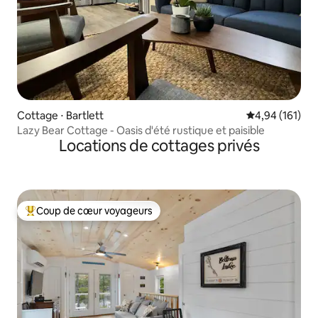
Cottage ⋅ Bartlett
Évaluation moy
4,94 (161)
Lazy Bear Cottage - Oasis d'été rustique et paisible
Locations de cottages privés
Coup de cœur voyageurs
Coups de cœur voyageurs les plus appréciés