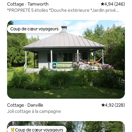
Cottage ⋅ Tamworth
Évaluation moy
4,94 (246)
*PROPRETÉ 5 étoiles *Douche extérieure *Jardin privé
*Barbecue
Coup de cœur voyageurs
Coup de cœur voyageurs
Cottage ⋅ Danville
Évaluation moy
4,92 (228)
Joli cottage à la campagne
Coup de cœur voyageurs