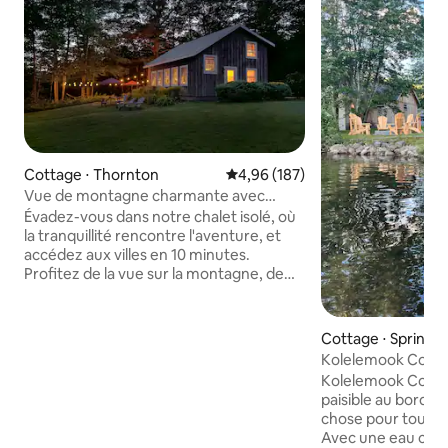
Cottage ⋅ Thornton
Évaluation moyenne sur la base 
4,96 (187)
Vue de montagne charmante avec
rivière HSI Wifi / Animaux de compagnie
Évadez-vous dans notre chalet isolé, où
la tranquillité rencontre l'aventure, et
accédez aux villes en 10 minutes.
Profitez de la vue sur la montagne, de
sentiers privés de randonnée/raquettes
et de la rivière Pemi. Détendez-vous au
coin du feu et profitez d'un livre de
Cottage ⋅ Springfi
notre bibliothèque. Passez des soirées
Kolelemook Cotta
près du feu, détendez-vous dans le
Kolelemook Cottag
hamac ou nagez dans la rivière. Les sites
paisible au bord du
locaux de randonnée pédestre, de ski,
chose pour tout l
de golf et de pêche offrent des activités
Avec une eau crist
de plein air. Avec le Wi-Fi HS et une