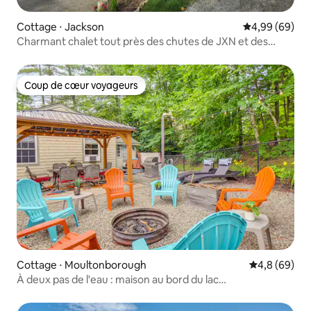
Cottage ⋅ Jackson
Évaluation mo
4,99 (69)
Charmant chalet tout près des chutes de JXN et des
randonnées !
Coup de cœur voyageurs
Coup de cœur voyageurs
Cottage ⋅ Moultonborough
Évaluation m
4,8 (69)
À deux pas de l'eau : maison au bord du lac
Winnipesaukee avec jacuzzi