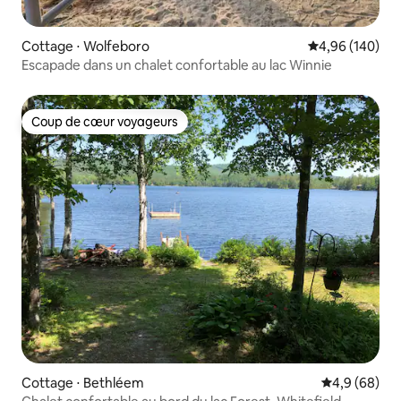
Cottage ⋅ Wolfeboro
Évaluation moy
4,96 (140)
Escapade dans un chalet confortable au lac Winnie
Coup de cœur voyageurs
Coup de cœur voyageurs
Cottage ⋅ Bethléem
Évaluation m
4,9 (68)