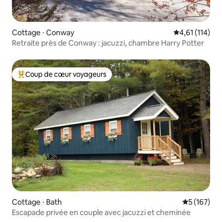
Cottage ⋅ Conway
Évaluation moy
4,61 (114)
Retraite près de Conway : jacuzzi, chambre Harry Potter
Coup de cœur voyageurs
Coups de cœur voyageurs les plus appréciés
Cottage ⋅ Bath
Évaluation 
5 (167)
Escapade privée en couple avec jacuzzi et cheminée