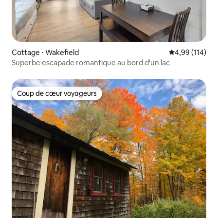
Cottage ⋅ Wakefield
Évaluation moy
4,99 (114)
Superbe escapade romantique au bord d'un lac
Coup de cœur voyageurs
Coup de cœur voyageurs