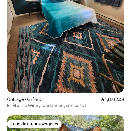
Cottage ⋅ Gilford
Évaluation moy
4,87 (235)
B : Été, lac Winni, randonnée, concerts !
Coup de cœur voyageurs
Coup de cœur voyageurs