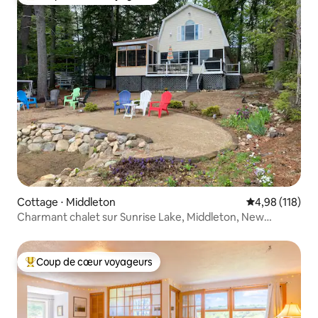
Coups de cœur voyageurs les plus appréciés
Cottage ⋅ Middleton
Évaluation moy
4,98 (118)
Charmant chalet sur Sunrise Lake, Middleton, New
Hampshire.
Coup de cœur voyageurs
Coups de cœur voyageurs les plus appréciés