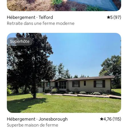
Hébergement ⋅ Telford
Évaluation
5 (97)
Retraite dans une ferme moderne
Superhôte
Superhôte
Hébergement ⋅ Jonesborough
Évaluation moy
4,76 (115)
Superbe maison de ferme