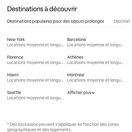
Destinations à découvrir
Destinations populaires pour des séjours prolongés
Destinati
New York
Barcelone
Locations moyenne et longue durée
Locations moyenne et longue durée
Florence
Athènes
Locations moyenne et longue durée
Locations moyenne et longue durée
Miami
Montréal
Locations moyenne et longue durée
Locations moyenne et longue durée
Seattle
Afficher plus
Locations moyenne et longue durée
* Des exclusions peuvent s'appliquer en fonction des zones
géographiques et des logements.