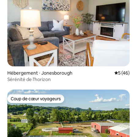
Hébergement ⋅ Jonesborough
Évaluation
5 (46)
Sérénité de l'horizon
Coup de cœur voyageurs
Coup de cœur voyageurs