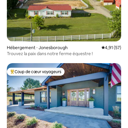
Hébergement ⋅ Jonesborough
Évaluation mo
4,91 (57)
Trouvez la paix dans notre ferme équestre !
Coup de cœur voyageurs
Coups de cœur voyageurs les plus appréciés