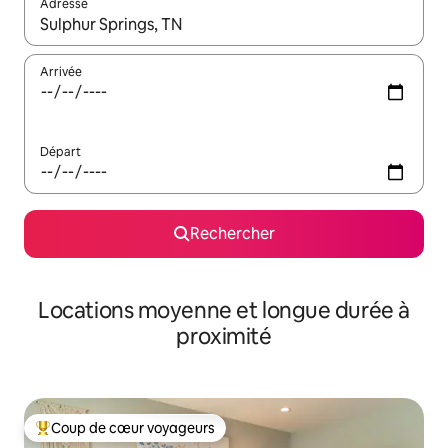
Adresse
Lorsque les résultats s'affichent, utilisez les flèches vers le hau
Arrivée
Départ
Rechercher
Locations moyenne et longue durée à
proximité
Coup de cœur voyageurs
Coups de cœur voyageurs les plus appréciés